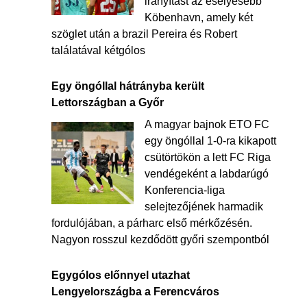
irányítást az esélyesebb
Köbenhavn, amely két
szöglet után a brazil Pereira és Robert
találatával kétgólos
Egy öngóllal hátrányba került
Lettországban a Győr
A magyar bajnok ETO FC
egy öngóllal 1-0-ra kikapott
csütörtökön a lett FC Riga
vendégeként a labdarúgó
Konferencia-liga
selejtezőjének harmadik
fordulójában, a párharc első mérkőzésén.
Nagyon rosszul kezdődött győri szempontból
Egygólos előnnyel utazhat
Lengyelországba a Ferencváros