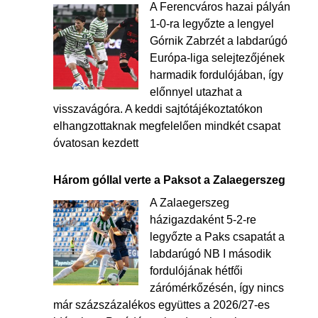
A Ferencváros hazai pályán
1-0-ra legyőzte a lengyel
Górnik Zabrzét a labdarúgó
Európa-liga selejtezőjének
harmadik fordulójában, így
előnnyel utazhat a
visszavágóra. A keddi sajtótájékoztatókon
elhangzottaknak megfelelően mindkét csapat
óvatosan kezdett
Három góllal verte a Paksot a Zalaegerszeg
A Zalaegerszeg
házigazdaként 5-2-re
legyőzte a Paks csapatát a
labdarúgó NB I második
fordulójának hétfői
zárómérkőzésén, így nincs
már százszázalékos együttes a 2026/27-es