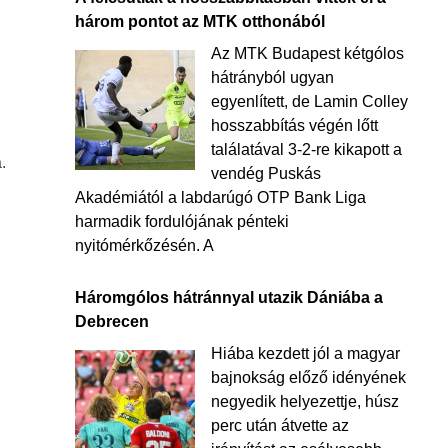
három pontot az MTK otthonából
Az MTK Budapest kétgólos
hátrányból ugyan
egyenlített, de Lamin Colley
hosszabbítás végén lőtt
találatával 3-2-re kikapott a
.
vendég Puskás
Akadémiától a labdarúgó OTP Bank Liga
harmadik fordulójának pénteki
nyitómérkőzésén. A
Háromgólos hátránnyal utazik Dániába a
Debrecen
Hiába kezdett jól a magyar
bajnokság előző idényének
negyedik helyezettje, húsz
perc után átvette az