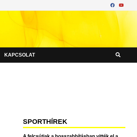
KAPCSOLAT
SPORTHÍREK
A felcsútiak a hosszabbításban vitték el a