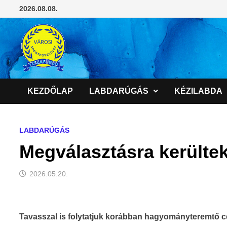
Skip
2026.08.08.
to
content
KEZDŐLAP
LABDARÚGÁS
KÉZILABDA
LABDARÚGÁS
Megválasztásra kerültek
2026.05.20.
Tavasszal is folytatjuk korábban hagyományteremtő c