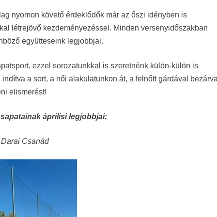
ólag nyomon követő érdeklődők már az őszi idényben is
kkal létrejövő kezdeményezéssel. Minden versenyidőszakban
böző együtteseink legjobbjai.
apatsport, ezzel sorozatunkkal is szeretnénk külön-külön is
ndítva a sort, a női alakulatunkon át, a felnőtt gárdával bezárva
ni elismerést!
apatainak áprilisi legjobbjai:
 Darai Csanád