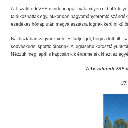
A Tiszafüredi VSE mindennapjait valamilyen okból kifoly
találkozhattak egy, akkoriban hagyományteremtő szándé
esedékes hónap után megválasztásra fognak kerülni külön
Bár tisztában vagyunk vele és tudjuk jól, hogy a futball cs
kedveskedni sporttolóinknak. A legkisebb korosztályunktól i
Nézzük meg, április kapcsán kik érdemelték ki ezt az egyé
A Tiszafüredi VSE cs
U7: