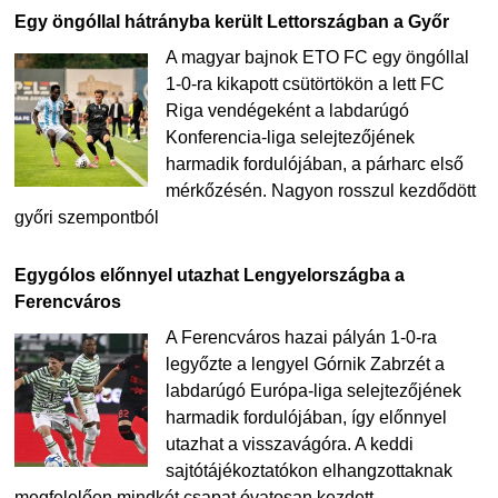
Egy öngóllal hátrányba került Lettországban a Győr
A magyar bajnok ETO FC egy öngóllal
1-0-ra kikapott csütörtökön a lett FC
Riga vendégeként a labdarúgó
Konferencia-liga selejtezőjének
harmadik fordulójában, a párharc első
mérkőzésén. Nagyon rosszul kezdődött
győri szempontból
Egygólos előnnyel utazhat Lengyelországba a
Ferencváros
A Ferencváros hazai pályán 1-0-ra
legyőzte a lengyel Górnik Zabrzét a
labdarúgó Európa-liga selejtezőjének
harmadik fordulójában, így előnnyel
utazhat a visszavágóra. A keddi
sajtótájékoztatókon elhangzottaknak
megfelelően mindkét csapat óvatosan kezdett