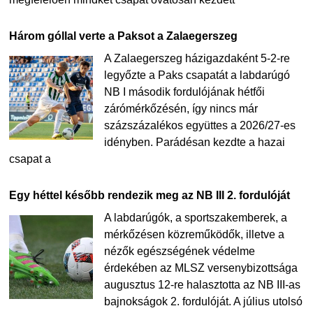
Három góllal verte a Paksot a Zalaegerszeg
A Zalaegerszeg házigazdaként 5-2-re
legyőzte a Paks csapatát a labdarúgó
NB I második fordulójának hétfői
zárómérkőzésén, így nincs már
százszázalékos együttes a 2026/27-es
idényben. Parádésan kezdte a hazai
csapat a
Egy héttel később rendezik meg az NB III 2. fordulóját
A labdarúgók, a sportszakemberek, a
mérkőzésen közreműködők, illetve a
nézők egészségének védelme
érdekében az MLSZ versenybizottsága
augusztus 12-re halasztotta az NB III-as
bajnokságok 2. fordulóját. A július utolsó