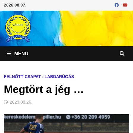
Skip
2026.08.07.
to
content
MENU
FELNŐTT CSAPAT
/
LABDARÚGÁS
Megtört a jég …
2023.09.26.