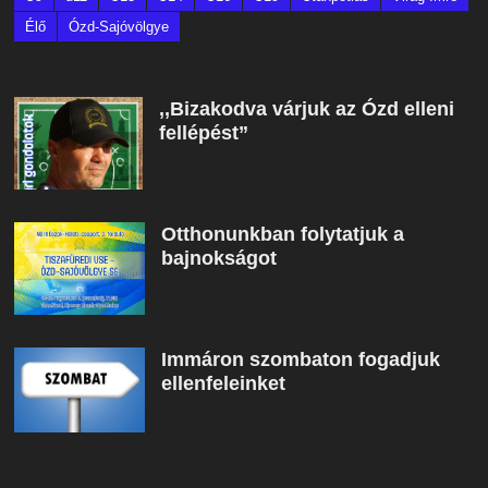
Élő
Ózd-Sajóvölgye
,,Bizakodva várjuk az Ózd elleni
fellépést”
Otthonunkban folytatjuk a
bajnokságot
Immáron szombaton fogadjuk
ellenfeleinket