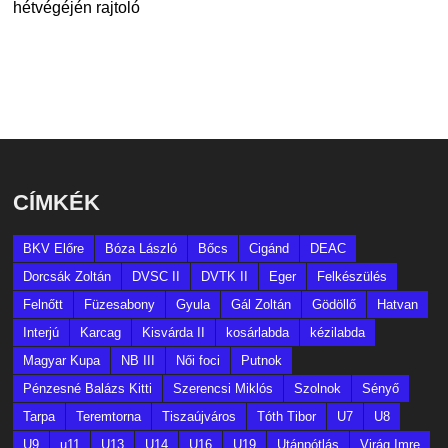
hétvégéjén rajtoló
CÍMKÉK
BKV Előre
Bóza László
Bőcs
Cigánd
DEAC
Dorcsák Zoltán
DVSC II
DVTK II
Eger
Felkészülés
Felnőtt
Füzesabony
Gyula
Gál Zoltán
Gödöllő
Hatvan
Interjú
Karcag
Kisvárda II
kosárlabda
kézilabda
Magyar Kupa
NB III
Női foci
Putnok
Pénzesné Balázs Kitti
Szerencsi Miklós
Szolnok
Sényő
Tarpa
Teremtorna
Tiszaújváros
Tóth Tibor
U7
U8
U9
u11
U13
U14
U16
U19
Utánpótlás
Virág Imre