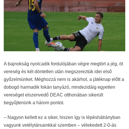
A bajnokság nyolcadik fordulójában végre megtört a jég, öt
vereség és két döntetlen után megszereztük idei első
győzelmünket. Méghozzá nem is akárhol, a játéknap előtt a
dobogó harmadik fokán tanyázó, mindezidáig egyetlen
vereséget elszenvedő DEAC otthonában sikerült
begyűjtenünk a három pontot.
– Nagyon kellett ez a siker, hiszen így is lépéshátrányban
vagyunk vetélytársainkkal szemben – vélekedett 2-0-ás