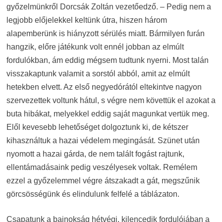
győzelmünkről Dorcsák Zoltán vezetőedző. – Pedig nem a
legjobb előjelekkel keltünk útra, hiszen három
alapemberünk is hiányzott sérülés miatt. Bármilyen furán
hangzik, előre játékunk volt ennél jobban az elmúlt
fordulókban, ám eddig mégsem tudtunk nyerni. Most talán
visszakaptunk valamit a sorstól abból, amit az elmúlt
hetekben elvett. Az első negyedórától eltekintve nagyon
szervezettek voltunk hátul, s végre nem követtük el azokat a
buta hibákat, melyekkel eddig saját magunkat vertük meg.
Elől kevesebb lehetőséget dolgoztunk ki, de kétszer
kihasználtuk a hazai védelem megingását. Szünet után
nyomott a hazai gárda, de nem talált fogást rajtunk,
ellentámadásaink pedig veszélyesek voltak. Remélem
ezzel a győzelemmel végre átszakadt a gát, megszűnik
görcsösségünk és elindulunk felfelé a táblázaton.
Csapatunk a bajnokság hétvégi, kilencedik fordulójában a