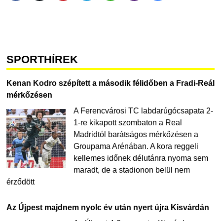
SPORTHÍREK
Kenan Kodro szépített a második félidőben a Fradi-Reál
mérkőzésen
A Ferencvárosi TC labdarúgócsapata 2-
1-re kikapott szombaton a Real
Madridtól barátságos mérkőzésen a
Groupama Arénában. A kora reggeli
kellemes időnek délutánra nyoma sem
maradt, de a stadionon belül nem
érződött
Az Újpest majdnem nyolc év után nyert újra Kisvárdán