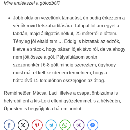
Mire emlékszel a gólodból?
Jobb oldalon vezettünk támadást, én pedig érkeztem a
védők rövid felszabadítására. Talppal toltam egyet a
labdán, majd állítgatás nélkül, 25 méterről ellőttem.
Tényleg jól eltaláltam … Eddig is biztattak az edzők,
illetve a srácok, hogy bátran lőjek távolról, de valahogy
nem jött össze a gól. Pályafutásom során
szezononként 6-8 gólt mindig szereztem, úgyhogy
most már el kell kezdenem termelnem, hogy a
hátralévő 15 fordulóban összejöjjön az átlag.
Remélhetően Mácsai Laci, illetve a csapat önbizalma is
helyrebillent a kis-Loki elleni győzelemmel, s a hétvégén,
Újpesten is begyűjtjük a három pontot.