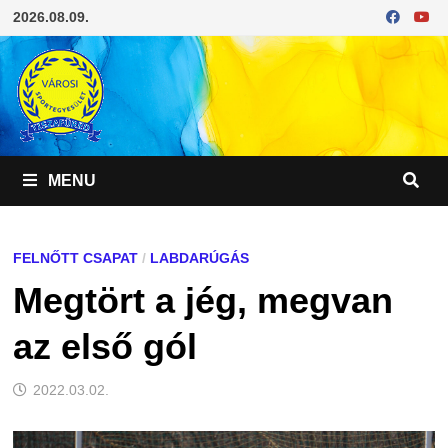
Skip
2026.08.09.
to
content
MENU
FELNŐTT CSAPAT
/
LABDARÚGÁS
Megtört a jég, megvan
az első gól
2022.03.02.