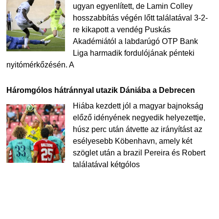
ugyan egyenlített, de Lamin Colley
hosszabbítás végén lőtt találatával 3-2-
re kikapott a vendég Puskás
Akadémiától a labdarúgó OTP Bank
Liga harmadik fordulójának pénteki
nyitómérkőzésén. A
Háromgólos hátránnyal utazik Dániába a Debrecen
Hiába kezdett jól a magyar bajnokság
előző idényének negyedik helyezettje,
húsz perc után átvette az irányítást az
esélyesebb Köbenhavn, amely két
szöglet után a brazil Pereira és Robert
találatával kétgólos