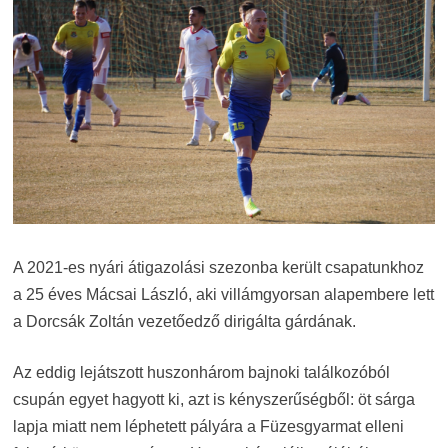
A 2021-es nyári átigazolási szezonba került csapatunkhoz
a 25 éves Mácsai László, aki villámgyorsan alapembere lett
a Dorcsák Zoltán vezetőedző dirigálta gárdának.
Az eddig lejátszott huszonhárom bajnoki találkozóból
csupán egyet hagyott ki, azt is kényszerűségből: öt sárga
lapja miatt nem léphetett pályára a Füzesgyarmat elleni