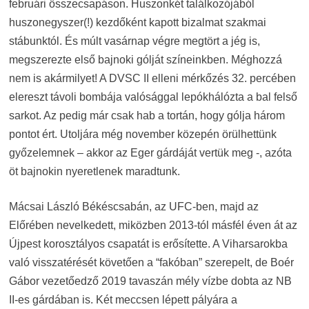
februári összecsapáson. Huszonkét találkozójából
huszonegyszer(!) kezdőként kapott bizalmat szakmai
stábunktól. És múlt vasárnap végre megtört a jég is,
megszerezte első bajnoki gólját színeinkben. Méghozzá
nem is akármilyet! A DVSC II elleni mérkőzés 32. percében
elereszt távoli bombája valósággal lepókhálózta a bal felső
sarkot. Az pedig már csak hab a tortán, hogy gólja három
pontot ért. Utoljára még november közepén örülhettünk
győzelemnek – akkor az Eger gárdáját vertük meg -, azóta
öt bajnokin nyeretlenek maradtunk.
Mácsai László Békéscsabán, az UFC-ben, majd az
Előrében nevelkedett, miközben 2013-tól másfél éven át az
Újpest korosztályos csapatát is erősítette. A Viharsarokba
való visszatérését követően a “fakóban” szerepelt, de Boér
Gábor vezetőedző 2019 tavaszán mély vízbe dobta az NB
II-es gárdában is. Két meccsen lépett pályára a