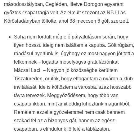
másodosztályban, Cegléden, illetve Dorogon egyaránt
győztes csapat tagja volt. Az elmúlt szezont az NB III-as
Kőrösladányban töltötte, ahol 38 meccsen 6 gólt szerzett.
Soha nem fordult még elő pályafutásom során, hogy
ilyen hosszú ideig nem találtam a kapuba. Gólt rúgtam,
ráadásul nyertünk is, úgyhogy ez most nagyon jót tett a
lelkemnek – fogadta mosolyogva gratulációnkat
Mácsai Laci. – Nagyon jó közösségbe kerültem
Tiszafüreden, örülök, hogy elfogadtam a nyáron a klub
invitálását. Ide is költöztem a városba, azaz hosszabb
távra tervezek. Meggyőződésem, hogy több van
csapatunkban, mint amit eddig kihoztunk magunkból.
Remélem ezzel a győzelemmel nem csak bennem
szakad fel az a bizonyos gát, hanem az egész
csapatban, s elindulunk fölfelé a táblázaton.