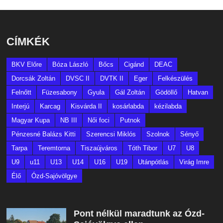
CÍMKÉK
BKV Előre
Bóza László
Bőcs
Cigánd
DEAC
Dorcsák Zoltán
DVSC II
DVTK II
Eger
Felkészülés
Felnőtt
Füzesabony
Gyula
Gál Zoltán
Gödöllő
Hatvan
Interjú
Karcag
Kisvárda II
kosárlabda
kézilabda
Magyar Kupa
NB III
Női foci
Putnok
Pénzesné Balázs Kitti
Szerencsi Miklós
Szolnok
Sényő
Tarpa
Teremtorna
Tiszaújváros
Tóth Tibor
U7
U8
U9
u11
U13
U14
U16
U19
Utánpótlás
Virág Imre
Élő
Ózd-Sajóvölgye
Pont nélkül maradtunk az Ózd-