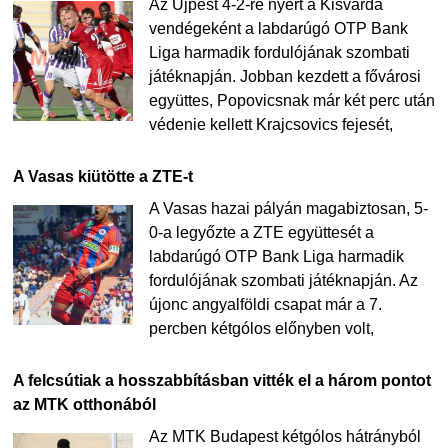
Az Újpest 4-2-re nyert a Kisvárda
vendégeként a labdarúgó OTP Bank
Liga harmadik fordulójának szombati
játéknapján. Jobban kezdett a fővárosi
együttes, Popovicsnak már két perc után
védenie kellett Krajcsovics fejesét,
A Vasas kiütötte a ZTE-t
A Vasas hazai pályán magabiztosan, 5-
0-a legyőzte a ZTE együttesét a
labdarúgó OTP Bank Liga harmadik
fordulójának szombati játéknapján. Az
újonc angyalföldi csapat már a 7.
percben kétgólos előnyben volt,
A felcsútiak a hosszabbításban vitték el a három pontot
az MTK otthonából
Az MTK Budapest kétgólos hátrányból