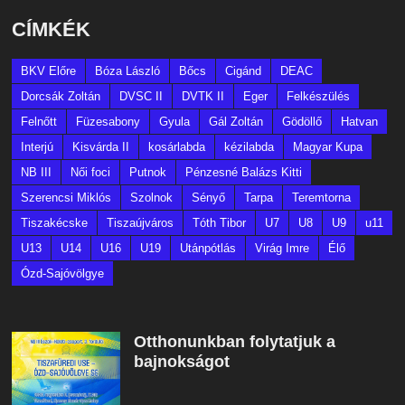
CÍMKÉK
BKV Előre
Bóza László
Bőcs
Cigánd
DEAC
Dorcsák Zoltán
DVSC II
DVTK II
Eger
Felkészülés
Felnőtt
Füzesabony
Gyula
Gál Zoltán
Gödöllő
Hatvan
Interjú
Kisvárda II
kosárlabda
kézilabda
Magyar Kupa
NB III
Női foci
Putnok
Pénzesné Balázs Kitti
Szerencsi Miklós
Szolnok
Sényő
Tarpa
Teremtorna
Tiszakécske
Tiszaújváros
Tóth Tibor
U7
U8
U9
u11
U13
U14
U16
U19
Utánpótlás
Virág Imre
Élő
Ózd-Sajóvölgye
Otthonunkban folytatjuk a
bajnokságot