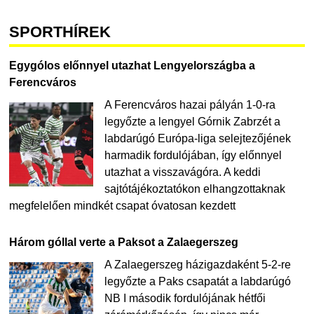
SPORTHÍREK
Egygólos előnnyel utazhat Lengyelországba a
Ferencváros
A Ferencváros hazai pályán 1-0-ra
legyőzte a lengyel Górnik Zabrzét a
labdarúgó Európa-liga selejtezőjének
harmadik fordulójában, így előnnyel
utazhat a visszavágóra. A keddi
sajtótájékoztatókon elhangzottaknak
megfelelően mindkét csapat óvatosan kezdett
Három góllal verte a Paksot a Zalaegerszeg
A Zalaegerszeg házigazdaként 5-2-re
legyőzte a Paks csapatát a labdarúgó
NB I második fordulójának hétfői