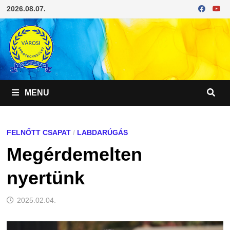
Skip
2026.08.07.
to
content
MENU
FELNŐTT CSAPAT
/
LABDARÚGÁS
Megérdemelten
nyertünk
2025.02.04.