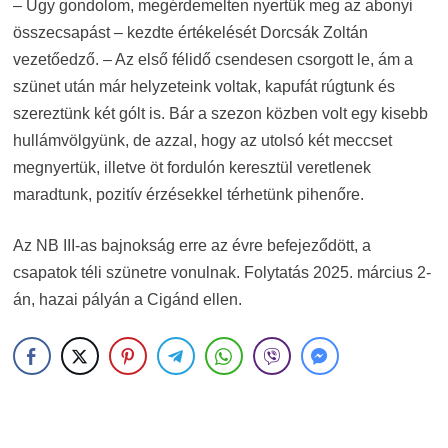
– Úgy gondolom, megérdemelten nyertük meg az abonyi
összecsapást – kezdte értékelését Dorcsák Zoltán
vezetőedző. – Az első félidő csendesen csorgott le, ám a
szünet után
már helyzeteink voltak, kapufát rúgtunk és
szereztünk két gólt is. Bár a szezon közben volt egy kisebb
hullámvölgyünk, de azzal, hogy az utolsó két meccset
megnyertük, illetve öt fordulón keresztül veretlenek
maradtunk, pozitív érzésekkel térhetünk pihenőre.
Az NB III-as bajnokság erre az évre befejeződött, a
csapatok téli szünetre vonulnak. Folytatás 2025. március 2-
án, hazai pályán a Cigánd ellen.