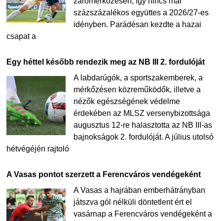
zárómérkőzésén, így nincs már
százszázalékos együttes a 2026/27-es
idényben. Parádésan kezdte a hazai
csapat a
Egy héttel később rendezik meg az NB III 2. fordulóját
A labdarúgók, a sportszakemberek, a
mérkőzésen közreműködők, illetve a
nézők egészségének védelme
érdekében az MLSZ versenybizottsága
augusztus 12-re halasztotta az NB III-as
bajnokságok 2. fordulóját. A július utolsó
hétvégéjén rajtoló
A Vasas pontot szerzett a Ferencváros vendégeként
A Vasas a hajrában emberhátrányban
játszva gól nélküli döntetlent ért el
vasárnap a Ferencváros vendégeként a