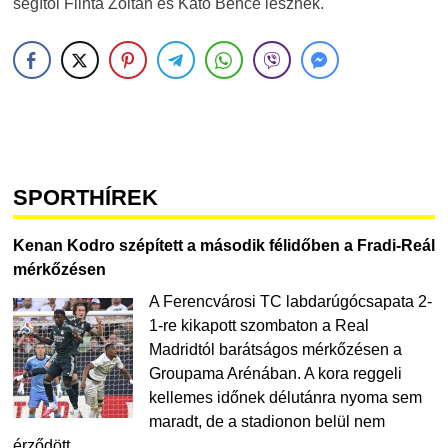
segítői Flinta Zoltán és Kató Bence lesznek.
SPORTHÍREK
Kenan Kodro szépített a második félidőben a Fradi-Reál
mérkőzésen
A Ferencvárosi TC labdarúgócsapata 2-
1-re kikapott szombaton a Real
Madridtól barátságos mérkőzésen a
Groupama Arénában. A kora reggeli
kellemes időnek délutánra nyoma sem
maradt, de a stadionon belül nem
érződött