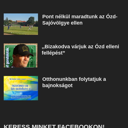
Pont nélkül maradtunk az Ózd-
Sajóvölgye ellen
,,Bizakodva várjuk az Ózd elleni
fellépést”
Otthonunkban folytatjuk a
bajnokságot
KERESS MINKET FACEBOOKON!