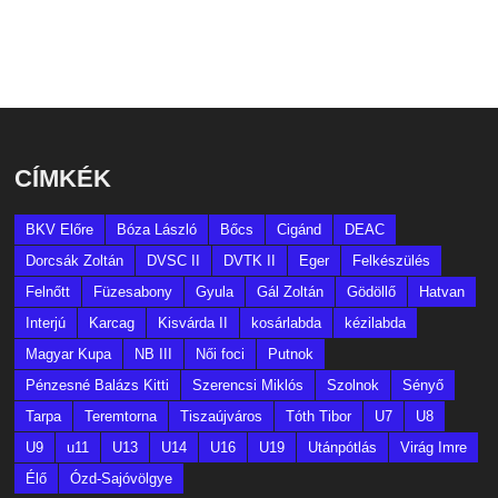
CÍMKÉK
BKV Előre
Bóza László
Bőcs
Cigánd
DEAC
Dorcsák Zoltán
DVSC II
DVTK II
Eger
Felkészülés
Felnőtt
Füzesabony
Gyula
Gál Zoltán
Gödöllő
Hatvan
Interjú
Karcag
Kisvárda II
kosárlabda
kézilabda
Magyar Kupa
NB III
Női foci
Putnok
Pénzesné Balázs Kitti
Szerencsi Miklós
Szolnok
Sényő
Tarpa
Teremtorna
Tiszaújváros
Tóth Tibor
U7
U8
U9
u11
U13
U14
U16
U19
Utánpótlás
Virág Imre
Élő
Ózd-Sajóvölgye