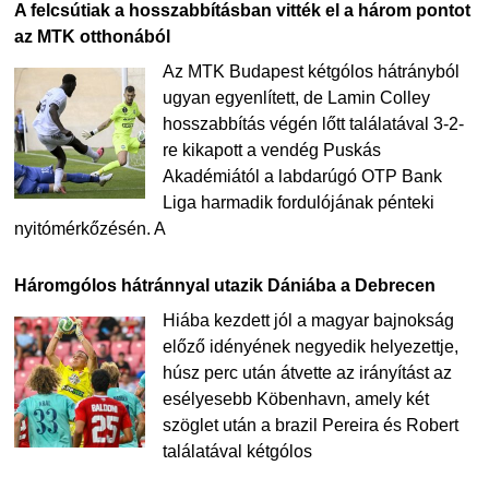
A felcsútiak a hosszabbításban vitték el a három pontot
az MTK otthonából
Az MTK Budapest kétgólos hátrányból
ugyan egyenlített, de Lamin Colley
hosszabbítás végén lőtt találatával 3-2-
re kikapott a vendég Puskás
Akadémiától a labdarúgó OTP Bank
Liga harmadik fordulójának pénteki
nyitómérkőzésén. A
Háromgólos hátránnyal utazik Dániába a Debrecen
Hiába kezdett jól a magyar bajnokság
előző idényének negyedik helyezettje,
húsz perc után átvette az irányítást az
esélyesebb Köbenhavn, amely két
szöglet után a brazil Pereira és Robert
találatával kétgólos