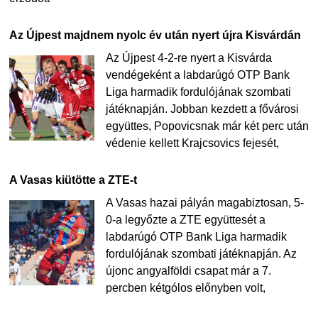
Az Újpest majdnem nyolc év után nyert újra Kisvárdán
Az Újpest 4-2-re nyert a Kisvárda
vendégeként a labdarúgó OTP Bank
Liga harmadik fordulójának szombati
játéknapján. Jobban kezdett a fővárosi
együttes, Popovicsnak már két perc után
védenie kellett Krajcsovics fejesét,
A Vasas kiütötte a ZTE-t
A Vasas hazai pályán magabiztosan, 5-
0-a legyőzte a ZTE együttesét a
labdarúgó OTP Bank Liga harmadik
fordulójának szombati játéknapján. Az
újonc angyalföldi csapat már a 7.
percben kétgólos előnyben volt,