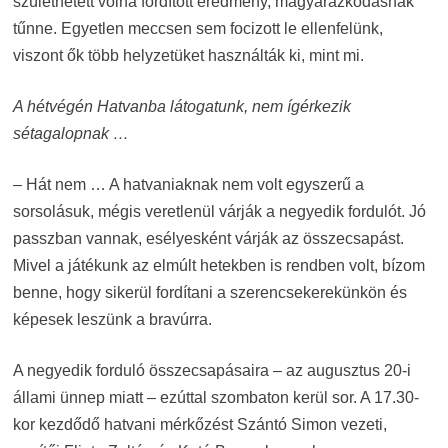
születhetett volna fordított eredmény, magyarázkodásnak
tűnne. Egyetlen meccsen sem focizott le ellenfelünk,
viszont ők több helyzetüket használták ki, mint mi.
A hétvégén Hatvanba látogatunk, nem ígérkezik
sétagalopnak …
– Hát nem … A hatvaniaknak nem volt egyszerű a
sorsolásuk, mégis veretlenül várják a negyedik fordulót. Jó
passzban vannak, esélyesként várják az összecsapást.
Mivel a játékunk az elmúlt hetekben is rendben volt, bízom
benne, hogy sikerül fordítani a szerencsekerekünkön és
képesek leszünk a bravúrra.
A negyedik forduló összecsapásaira – az augusztus 20-i
állami ünnep miatt – ezúttal szombaton kerül sor. A 17.30-
kor kezdődő hatvani mérkőzést Szántó Simon vezeti,