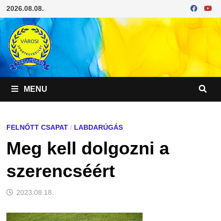
Skip
2026.08.08.
to
content
MENU
FELNŐTT CSAPAT
/
LABDARÚGÁS
Meg kell dolgozni a
szerencséért
2023.08.18.