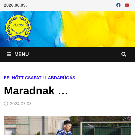
Skip
2026.08.09.
to
content
MENU
FELNŐTT CSAPAT
/
LABDARÚGÁS
Maradnak …
2024.07.08.