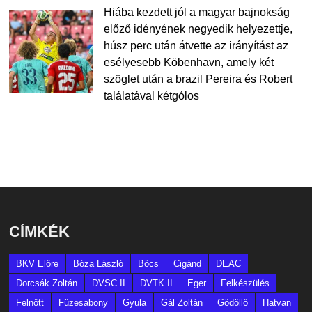
Hiába kezdett jól a magyar bajnokság
előző idényének negyedik helyezettje,
húsz perc után átvette az irányítást az
esélyesebb Köbenhavn, amely két
szöglet után a brazil Pereira és Robert
találatával kétgólos
CÍMKÉK
BKV Előre
Bóza László
Bőcs
Cigánd
DEAC
Dorcsák Zoltán
DVSC II
DVTK II
Eger
Felkészülés
Felnőtt
Füzesabony
Gyula
Gál Zoltán
Gödöllő
Hatvan