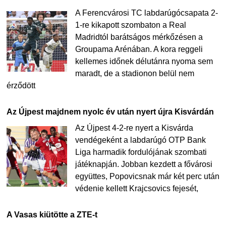
A Ferencvárosi TC labdarúgócsapata 2-
1-re kikapott szombaton a Real
Madridtól barátságos mérkőzésen a
Groupama Arénában. A kora reggeli
kellemes időnek délutánra nyoma sem
maradt, de a stadionon belül nem
érződött
Az Újpest majdnem nyolc év után nyert újra Kisvárdán
Az Újpest 4-2-re nyert a Kisvárda
vendégeként a labdarúgó OTP Bank
Liga harmadik fordulójának szombati
játéknapján. Jobban kezdett a fővárosi
együttes, Popovicsnak már két perc után
védenie kellett Krajcsovics fejesét,
A Vasas kiütötte a ZTE-t