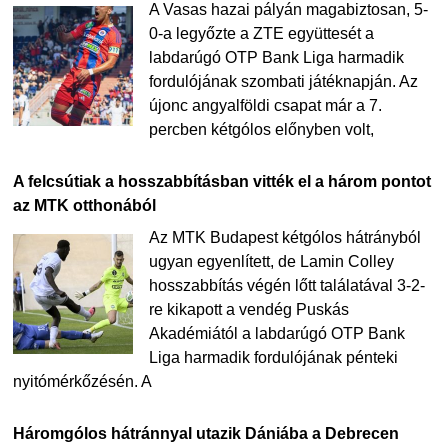
A Vasas hazai pályán magabiztosan, 5-
0-a legyőzte a ZTE együttesét a
labdarúgó OTP Bank Liga harmadik
fordulójának szombati játéknapján. Az
újonc angyalföldi csapat már a 7.
percben kétgólos előnyben volt,
A felcsútiak a hosszabbításban vitték el a három pontot
az MTK otthonából
Az MTK Budapest kétgólos hátrányból
ugyan egyenlített, de Lamin Colley
hosszabbítás végén lőtt találatával 3-2-
re kikapott a vendég Puskás
Akadémiától a labdarúgó OTP Bank
Liga harmadik fordulójának pénteki
nyitómérkőzésén. A
Háromgólos hátránnyal utazik Dániába a Debrecen