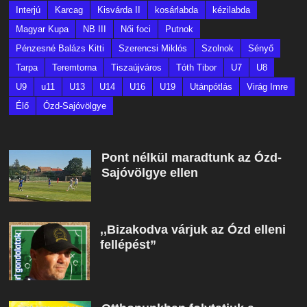
Interjú
Karcag
Kisvárda II
kosárlabda
kézilabda
Magyar Kupa
NB III
Női foci
Putnok
Pénzesné Balázs Kitti
Szerencsi Miklós
Szolnok
Sényő
Tarpa
Teremtorna
Tiszaújváros
Tóth Tibor
U7
U8
U9
u11
U13
U14
U16
U19
Utánpótlás
Virág Imre
Élő
Ózd-Sajóvölgye
Pont nélkül maradtunk az Ózd-
Sajóvölgye ellen
,,Bizakodva várjuk az Ózd elleni
fellépést”