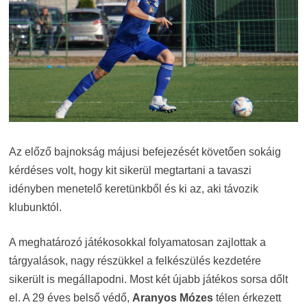
Az előző bajnokság májusi befejezését követően sokáig
kérdéses volt, hogy kit sikerül megtartani a tavaszi
idényben menetelő keretünkből és ki az, aki távozik
klubunktól.
A meghatározó játékosokkal folyamatosan zajlottak a
tárgyalások, nagy részükkel a felkészülés kezdetére
sikerült is megállapodni. Most két újabb játékos sorsa dőlt
el. A 29 éves belső védő,
Aranyos Mózes
télen érkezett