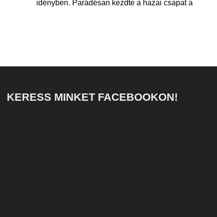
idényben. Parádésan kezdte a hazai csapat a
KERESS MINKET FACEBOOKON!