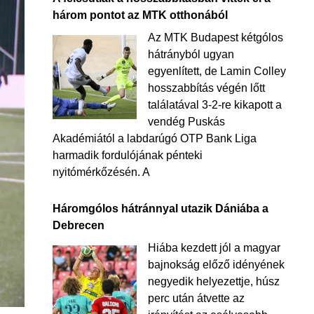
három pontot az MTK otthonából
Az MTK Budapest kétgólos
hátrányból ugyan
egyenlített, de Lamin Colley
hosszabbítás végén lőtt
találatával 3-2-re kikapott a
vendég Puskás
Akadémiától a labdarúgó OTP Bank Liga
harmadik fordulójának pénteki
nyitómérkőzésén. A
Háromgólos hátránnyal utazik Dániába a
Debrecen
Hiába kezdett jól a magyar
bajnokság előző idényének
negyedik helyezettje, húsz
perc után átvette az