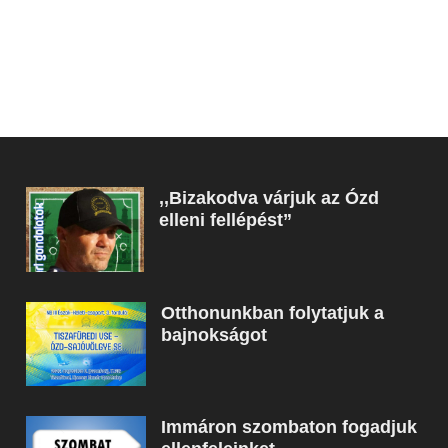
,,Bizakodva várjuk az Ózd
elleni fellépést”
Otthonunkban folytatjuk a
bajnokságot
Immáron szombaton fogadjuk