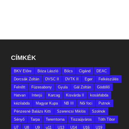
CÍMKÉK
BKV Előre
Bóza László
Bőcs
Cigánd
DEAC
Dorcsák Zoltán
DVSC II
DVTK II
Eger
Felkészülés
Felnőtt
Füzesabony
Gyula
Gál Zoltán
Gödöllő
Hatvan
Interjú
Karcag
Kisvárda II
kosárlabda
kézilabda
Magyar Kupa
NB III
Női foci
Putnok
Pénzesné Balázs Kitti
Szerencsi Miklós
Szolnok
Sényő
Tarpa
Teremtorna
Tiszaújváros
Tóth Tibor
U7
U8
U9
u11
U13
U14
U16
U19