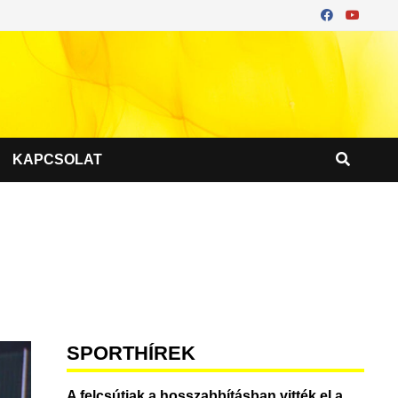
KAPCSOLAT
SPORTHÍREK
A felcsútiak a hosszabbításban vitték el a