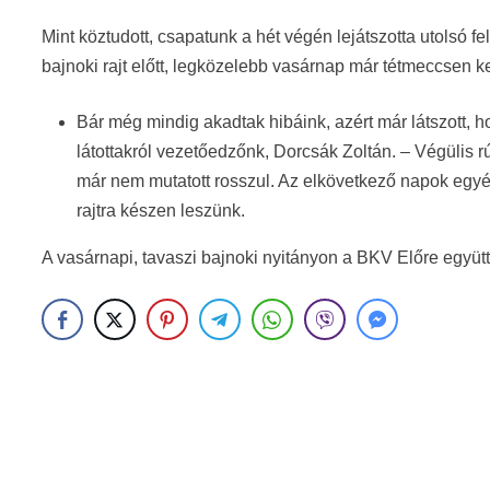
Mint köztudott, csapatunk a hét végén lejátszotta utolsó 
bajnoki rajt előtt, legközelebb vasárnap már tétmeccsen ke
Bár még mindig akadtak hibáink, azért már látszott, 
látottakról vezetőedzőnk, Dorcsák Zoltán. – Végülis rúg
már nem mutatott rosszul. Az elkövetkező napok egyér
rajtra készen leszünk.
A vasárnapi, tavaszi bajnoki nyitányon a BKV Előre együt