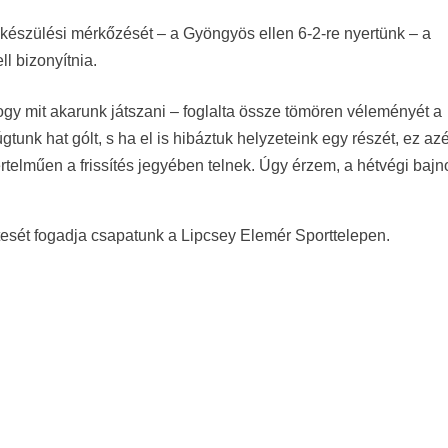
felkészülési mérkőzését – a Gyöngyös ellen 6-2-re nyertünk – a
ll bizonyítnia.
hogy mit akarunk játszani – foglalta össze tömören véleményét a
tunk hat gólt, s ha el is hibáztuk helyzeteink egy részét, ez azé
telműen a frissítés jegyében telnek. Úgy érzem, a hétvégi bajn
tesét fogadja csapatunk a Lipcsey Elemér Sporttelepen.