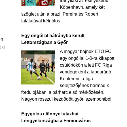
irányítást az esélyesebb
Köbenhavn, amely két
szöglet után a brazil Pereira és Robert
találatával kétgólos
Egy öngóllal hátrányba került
rt
Lettországban a Győr
oki
A magyar bajnok ETO FC
egy öngóllal 1-0-ra kikapott
csütörtökön a lett FC Riga
vendégeként a labdarúgó
Konferencia-liga
selejtezőjének harmadik
fordulójában, a párharc első mérkőzésén.
Nagyon rosszul kezdődött győri szempontból
Egygólos előnnyel utazhat
Lengyelországba a Ferencváros