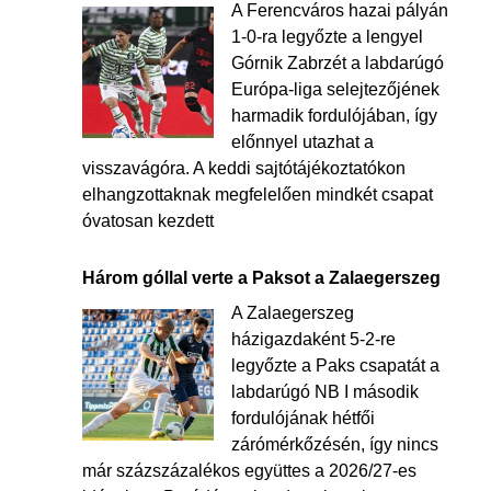
A Ferencváros hazai pályán
1-0-ra legyőzte a lengyel
Górnik Zabrzét a labdarúgó
Európa-liga selejtezőjének
harmadik fordulójában, így
előnnyel utazhat a
visszavágóra. A keddi sajtótájékoztatókon
elhangzottaknak megfelelően mindkét csapat
óvatosan kezdett
Három góllal verte a Paksot a Zalaegerszeg
A Zalaegerszeg
házigazdaként 5-2-re
legyőzte a Paks csapatát a
labdarúgó NB I második
fordulójának hétfői
zárómérkőzésén, így nincs
már százszázalékos együttes a 2026/27-es