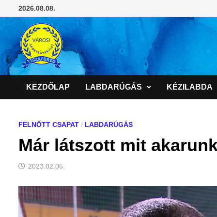
Skip
2026.08.08.
to
content
KEZDŐLAP
LABDARÚGÁS
KÉZILABDA
FELNŐTT CSAPAT
/
LABDARÚGÁS
Már látszott mit akarunk
2023.02.06.