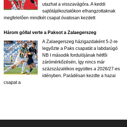
utazhat a visszavágóra. A keddi
sajtótájékoztatókon elhangzottaknak
megfelelően mindkét csapat óvatosan kezdett
Három góllal verte a Paksot a Zalaegerszeg
A Zalaegerszeg házigazdaként 5-2-re
legyőzte a Paks csapatát a labdarúgó
NB I második fordulójának hétfői
zárómérkőzésén, így nincs már
százszázalékos együttes a 2026/27-es
idényben. Parádésan kezdte a hazai
csapat a