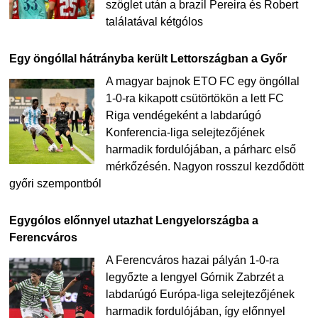
szöglet után a brazil Pereira és Robert
találatával kétgólos
Egy öngóllal hátrányba került Lettországban a Győr
A magyar bajnok ETO FC egy öngóllal
1-0-ra kikapott csütörtökön a lett FC
Riga vendégeként a labdarúgó
Konferencia-liga selejtezőjének
harmadik fordulójában, a párharc első
mérkőzésén. Nagyon rosszul kezdődött
győri szempontból
Egygólos előnnyel utazhat Lengyelországba a
Ferencváros
A Ferencváros hazai pályán 1-0-ra
legyőzte a lengyel Górnik Zabrzét a
labdarúgó Európa-liga selejtezőjének
harmadik fordulójában, így előnnyel