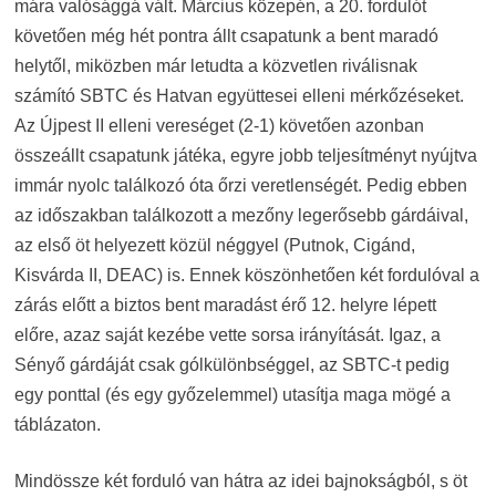
mára valósággá vált. Március közepén, a 20. fordulót
követően még hét pontra állt csapatunk a bent maradó
helytől, miközben már letudta a közvetlen riválisnak
számító SBTC és Hatvan együttesei elleni mérkőzéseket.
Az Újpest II elleni vereséget (2-1) követően azonban
összeállt csapatunk játéka, egyre jobb teljesítményt nyújtva
immár nyolc találkozó óta őrzi veretlenségét. Pedig ebben
az időszakban találkozott a mezőny legerősebb gárdáival,
az első öt helyezett közül néggyel (Putnok, Cigánd,
Kisvárda II, DEAC) is. Ennek köszönhetően két fordulóval a
zárás előtt a biztos bent maradást érő 12. helyre lépett
előre, azaz saját kezébe vette sorsa irányítását. Igaz, a
Sényő gárdáját csak gólkülönbséggel, az SBTC-t pedig
egy ponttal (és egy győzelemmel) utasítja maga mögé a
táblázaton.
Mindössze két forduló van hátra az idei bajnokságból, s öt