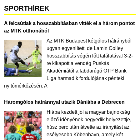
SPORTHÍREK
A felcsútiak a hosszabbításban vitték el a három pontot
az MTK otthonából
Az MTK Budapest kétgólos hátrányból
ugyan egyenlített, de Lamin Colley
hosszabbítás végén lőtt találatával 3-2-
re kikapott a vendég Puskás
Akadémiától a labdarúgó OTP Bank
Liga harmadik fordulójának pénteki
nyitómérkőzésén. A
Háromgólos hátránnyal utazik Dániába a Debrecen
Hiába kezdett jól a magyar bajnokság
előző idényének negyedik helyezettje,
húsz perc után átvette az irányítást az
esélyesebb Köbenhavn, amely két