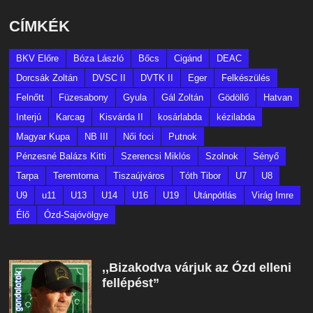
CÍMKÉK
BKV Előre
Bóza László
Bőcs
Cigánd
DEAC
Dorcsák Zoltán
DVSC II
DVTK II
Eger
Felkészülés
Felnőtt
Füzesabony
Gyula
Gál Zoltán
Gödöllő
Hatvan
Interjú
Karcag
Kisvárda II
kosárlabda
kézilabda
Magyar Kupa
NB III
Női foci
Putnok
Pénzesné Balázs Kitti
Szerencsi Miklós
Szolnok
Sényő
Tarpa
Teremtorna
Tiszaújváros
Tóth Tibor
U7
U8
U9
u11
U13
U14
U16
U19
Utánpótlás
Virág Imre
Élő
Ózd-Sajóvölgye
,,Bizakodva várjuk az Ózd elleni
fellépést”