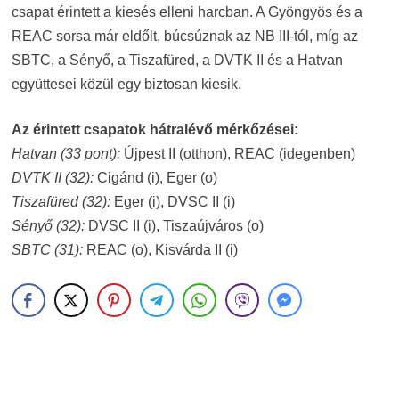
csapat érintett a kiesés elleni harcban. A Gyöngyös és a
REAC sorsa már eldőlt, búcsúznak az NB III-tól, míg az
SBTC, a Sényő, a Tiszafüred, a DVTK II és a Hatvan
együttesei közül egy biztosan kiesik.
Az érintett csapatok hátralévő mérkőzései:
Hatvan (33 pont):
Újpest II (otthon), REAC (idegenben)
DVTK II (32):
Cigánd (i), Eger (o)
Tiszafüred (32):
Eger (i), DVSC II (i)
Sényő (32):
DVSC II (i), Tiszaújváros (o)
SBTC (31):
REAC (o), Kisvárda II (i)