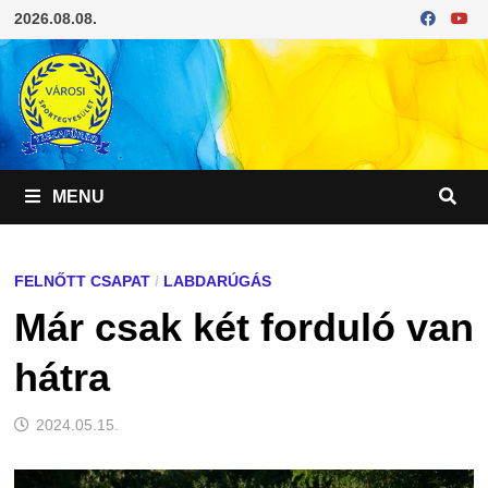
Skip
2026.08.08.
to
content
MENU
FELNŐTT CSAPAT
/
LABDARÚGÁS
Már csak két forduló van
hátra
2024.05.15.