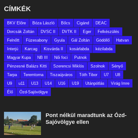
CÍMKÉK
BKV Előre
Bóza László
Bőcs
Cigánd
DEAC
Dorcsák Zoltán
DVSC II
DVTK II
Eger
Felkészülés
Felnőtt
Füzesabony
Gyula
Gál Zoltán
Gödöllő
Hatvan
Interjú
Karcag
Kisvárda II
kosárlabda
kézilabda
Magyar Kupa
NB III
Női foci
Putnok
Pénzesné Balázs Kitti
Szerencsi Miklós
Szolnok
Sényő
Tarpa
Teremtorna
Tiszaújváros
Tóth Tibor
U7
U8
U9
u11
U13
U14
U16
U19
Utánpótlás
Virág Imre
Élő
Ózd-Sajóvölgye
Pont nélkül maradtunk az Ózd-
Sajóvölgye ellen