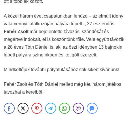
ott a többiek között.
A közel három évet csapatunkban lehúzó – az elmúlt idény
valamennyi találkozóján pályára lépett -, 37 esztendős
Fehér Zsolt
már bejelentette távozási szándékát és
megértve indokait, el is köszöntünk tőle. Vele együtt távozik
a 28 éves Tóth Dániel is, aki az őszi idényben 13 bajnokin
lépett pályára színeinkben és két gólt szerzett.
Mindkettőjük további pályafutásához sok sikert kívánunk!
Fehér Zsolt és Tóth Dániel mellett még két, három játékos
távozhat a keretből.