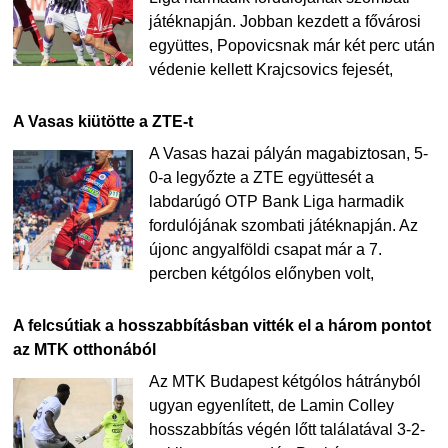
játéknapján. Jobban kezdett a fővárosi
együttes, Popovicsnak már két perc után
védenie kellett Krajcsovics fejesét,
A Vasas kiütötte a ZTE-t
A Vasas hazai pályán magabiztosan, 5-
0-a legyőzte a ZTE együttesét a
labdarúgó OTP Bank Liga harmadik
fordulójának szombati játéknapján. Az
újonc angyalföldi csapat már a 7.
percben kétgólos előnyben volt,
A felcsútiak a hosszabbításban vitték el a három pontot
az MTK otthonából
Az MTK Budapest kétgólos hátrányból
ugyan egyenlített, de Lamin Colley
hosszabbítás végén lőtt találatával 3-2-