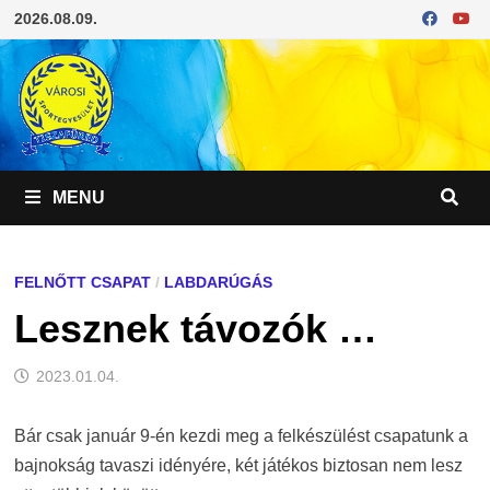
Skip
2026.08.09.
to
content
MENU
FELNŐTT CSAPAT
/
LABDARÚGÁS
Lesznek távozók …
2023.01.04.
Bár csak január 9-én kezdi meg a felkészülést csapatunk a
bajnokság tavaszi idényére, két játékos biztosan nem lesz