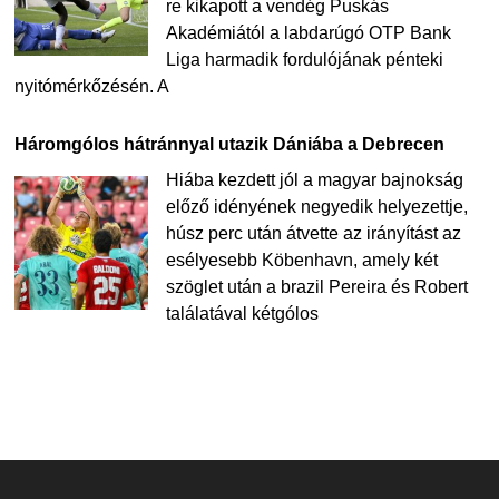
re kikapott a vendég Puskás
Akadémiától a labdarúgó OTP Bank
Liga harmadik fordulójának pénteki
nyitómérkőzésén. A
Háromgólos hátránnyal utazik Dániába a Debrecen
Hiába kezdett jól a magyar bajnokság
előző idényének negyedik helyezettje,
húsz perc után átvette az irányítást az
esélyesebb Köbenhavn, amely két
szöglet után a brazil Pereira és Robert
találatával kétgólos