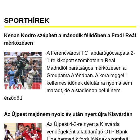
SPORTHÍREK
Kenan Kodro szépített a második félidőben a Fradi-Reál
mérkőzésen
A Ferencvárosi TC labdarúgócsapata 2-
1-re kikapott szombaton a Real
Madridtól barátságos mérkőzésen a
Groupama Arénában. A kora reggeli
kellemes időnek délutánra nyoma sem
maradt, de a stadionon belül nem
érződött
Az Újpest majdnem nyolc év után nyert újra Kisvárdán
Az Újpest 4-2-re nyert a Kisvárda
vendégeként a labdarúgó OTP Bank
Liga harmadik fordulójának szombati