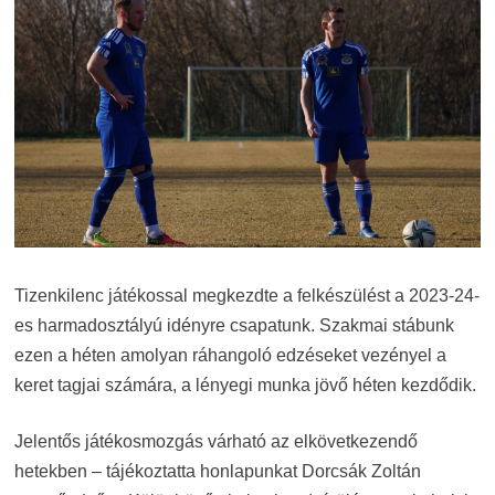
Tizenkilenc játékossal megkezdte a felkészülést a 2023-24-
es harmadosztályú idényre csapatunk. Szakmai stábunk
ezen a héten amolyan ráhangoló edzéseket vezényel a
keret tagjai számára, a lényegi munka jövő héten kezdődik.
Jelentős játékosmozgás várható az elkövetkezendő
hetekben – tájékoztatta honlapunkat Dorcsák Zoltán