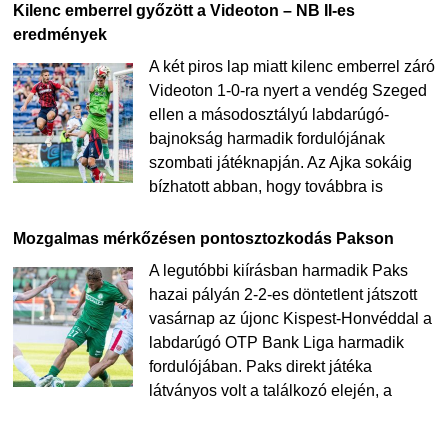
Kilenc emberrel győzött a Videoton – NB II-es
eredmények
A két piros lap miatt kilenc emberrel záró
Videoton 1-0-ra nyert a vendég Szeged
ellen a másodosztályú labdarúgó-
bajnokság harmadik fordulójának
szombati játéknapján. Az Ajka sokáig
bízhatott abban, hogy továbbra is
Mozgalmas mérkőzésen pontosztozkodás Pakson
A legutóbbi kiírásban harmadik Paks
hazai pályán 2-2-es döntetlent játszott
vasárnap az újonc Kispest-Honvéddal a
labdarúgó OTP Bank Liga harmadik
fordulójában. Paks direkt játéka
látványos volt a találkozó elején, a