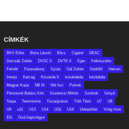
CÍMKÉK
BKV Előre
Bóza László
Bőcs
Cigánd
DEAC
Dorcsák Zoltán
DVSC II
DVTK II
Eger
Felkészülés
Felnőtt
Füzesabony
Gyula
Gál Zoltán
Gödöllő
Hatvan
Interjú
Karcag
Kisvárda II
kosárlabda
kézilabda
Magyar Kupa
NB III
Női foci
Putnok
Pénzesné Balázs Kitti
Szerencsi Miklós
Szolnok
Sényő
Tarpa
Teremtorna
Tiszaújváros
Tóth Tibor
U7
U8
U9
u11
U13
U14
U16
U19
Utánpótlás
Virág Imre
Élő
Ózd-Sajóvölgye