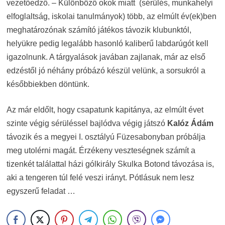
vezetőedző. – Különböző okok miatt (sérülés, munkahelyi
elfoglaltság, iskolai tanulmányok) több, az elmúlt év(ek)ben
meghatározónak számító játékos távozik klubunktól,
helyükre pedig legalább hasonló kaliberű labdarúgót kell
igazolnunk. A tárgyalások javában zajlanak, már az első
edzéstől jó néhány próbázó készül velünk, a sorsukról a
későbbiekben döntünk.
Az már eldőlt, hogy csapatunk kapitánya, az elmúlt évet
szinte végig sérüléssel bajlódva végig játszó
Kalóz Ádám
távozik és a megyei I. osztályú Füzesabonyban próbálja
meg utolérni magát. Érzékeny veszteségnek számít a
tizenkét találattal házi gólkirály Skulka Botond távozása is,
aki a tengeren túl felé veszi irányt. Pótlásuk nem lesz
egyszerű feladat …