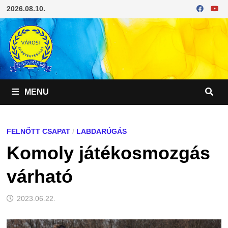
Skip
2026.08.10.
to
content
MENU
FELNŐTT CSAPAT
/
LABDARÚGÁS
Komoly játékosmozgás
várható
2023.06.22.