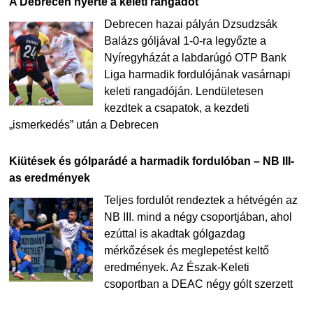
A Debrecen nyerte a keleti rangadót
Debrecen hazai pályán Dzsudzsák
Balázs góljával 1-0-ra legyőzte a
Nyíregyházát a labdarúgó OTP Bank
Liga harmadik fordulójának vasárnapi
keleti rangadóján. Lendületesen
kezdtek a csapatok, a kezdeti
„ismerkedés” után a Debrecen
Kiütések és gólparádé a harmadik fordulóban – NB III-
as eredmények
Teljes fordulót rendeztek a hétvégén az
NB III. mind a négy csoportjában, ahol
ezúttal is akadtak gólgazdag
mérkőzések és meglepetést keltő
eredmények. Az Észak-Keleti
csoportban a DEAC négy gólt szerzett