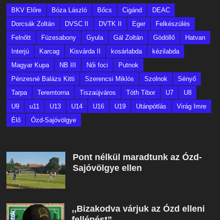
BKV Előre
Bóza László
Bőcs
Cigánd
DEAC
Dorcsák Zoltán
DVSC II
DVTK II
Eger
Felkészülés
Felnőtt
Füzesabony
Gyula
Gál Zoltán
Gödöllő
Hatvan
Interjú
Karcag
Kisvárda II
kosárlabda
kézilabda
Magyar Kupa
NB III
Női foci
Putnok
Pénzesné Balázs Kitti
Szerencsi Miklós
Szolnok
Sényő
Tarpa
Teremtorna
Tiszaújváros
Tóth Tibor
U7
U8
U9
u11
U13
U14
U16
U19
Utánpótlás
Virág Imre
Élő
Ózd-Sajóvölgye
Pont nélkül maradtunk az Ózd-
Sajóvölgye ellen
,,Bizakodva várjuk az Ózd elleni
fellépést”