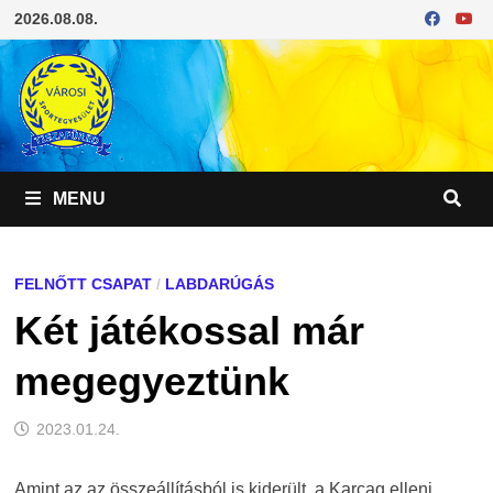
Skip
2026.08.08.
to
content
MENU
FELNŐTT CSAPAT
/
LABDARÚGÁS
Két játékossal már
megegyeztünk
2023.01.24.
Amint az az összeállításból is kiderült, a Karcag elleni