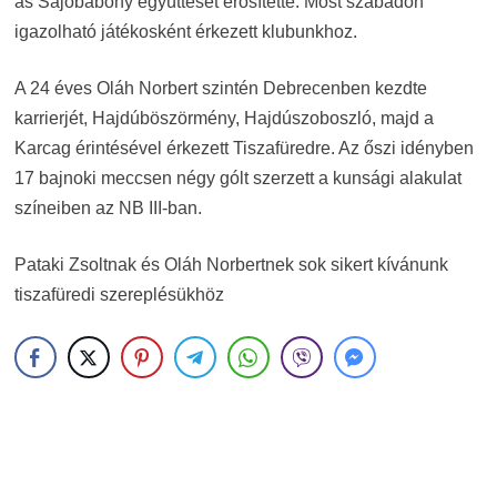
as Sajóbábony együttesét erősítette. Most szabadon
igazolható játékosként érkezett klubunkhoz.
A 24 éves Oláh Norbert szintén Debrecenben kezdte
karrierjét, Hajdúböszörmény, Hajdúszoboszló, majd a
Karcag érintésével érkezett Tiszafüredre. Az őszi idényben
17 bajnoki meccsen négy gólt szerzett a kunsági alakulat
színeiben az NB III-ban.
Pataki Zsoltnak és Oláh Norbertnek sok sikert kívánunk
tiszafüredi szereplésükhöz