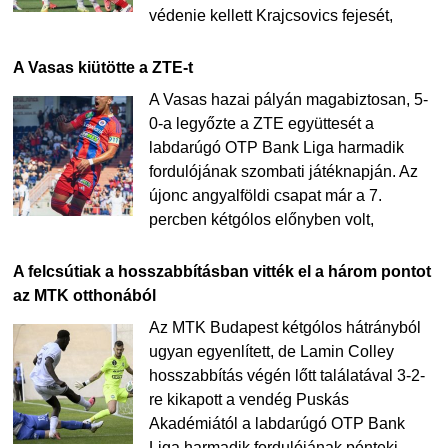
védenie kellett Krajcsovics fejesét,
A Vasas kiütötte a ZTE-t
A Vasas hazai pályán magabiztosan, 5-
0-a legyőzte a ZTE együttesét a
labdarúgó OTP Bank Liga harmadik
fordulójának szombati játéknapján. Az
újonc angyalföldi csapat már a 7.
percben kétgólos előnyben volt,
A felcsútiak a hosszabbításban vitték el a három pontot
az MTK otthonából
Az MTK Budapest kétgólos hátrányból
ugyan egyenlített, de Lamin Colley
hosszabbítás végén lőtt találatával 3-2-
re kikapott a vendég Puskás
Akadémiától a labdarúgó OTP Bank
Liga harmadik fordulójának pénteki