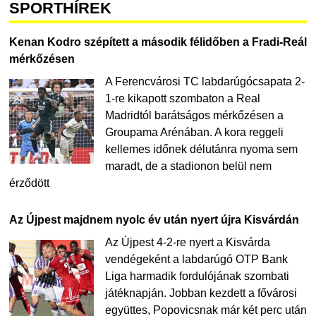
SPORTHÍREK
Kenan Kodro szépített a második félidőben a Fradi-Reál
mérkőzésen
A Ferencvárosi TC labdarúgócsapata 2-
1-re kikapott szombaton a Real
Madridtól barátságos mérkőzésen a
Groupama Arénában. A kora reggeli
kellemes időnek délutánra nyoma sem
maradt, de a stadionon belül nem
érződött
Az Újpest majdnem nyolc év után nyert újra Kisvárdán
Az Újpest 4-2-re nyert a Kisvárda
vendégeként a labdarúgó OTP Bank
Liga harmadik fordulójának szombati
játéknapján. Jobban kezdett a fővárosi
együttes, Popovicsnak már két perc után