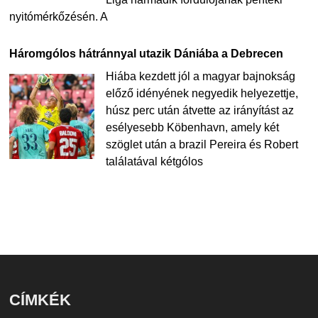
nyitómérkőzésén. A
Háromgólos hátránnyal utazik Dániába a Debrecen
Hiába kezdett jól a magyar bajnokság
előző idényének negyedik helyezettje,
húsz perc után átvette az irányítást az
esélyesebb Köbenhavn, amely két
szöglet után a brazil Pereira és Robert
találatával kétgólos
CÍMKÉK