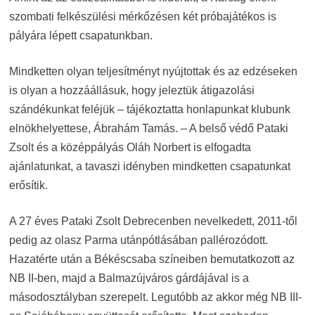
szombati felkészülési mérkőzésen két próbajátékos is
pályára lépett csapatunkban.
Mindketten olyan teljesítményt nyújtottak és az edzéseken
is olyan a hozzáállásuk, hogy jeleztük átigazolási
szándékunkat feléjük – tájékoztatta honlapunkat klubunk
elnökhelyettese, Ábrahám Tamás. – A belső védő Pataki
Zsolt és a középpályás Oláh Norbert is elfogadta
ajánlatunkat, a tavaszi idényben mindketten csapatunkat
erősítik.
A 27 éves Pataki Zsolt Debrecenben nevelkedett, 2011-től
pedig az olasz Parma utánpótlásában pallérozódott.
Hazatérte után a Békéscsaba színeiben bemutatkozott az
NB II-ben, majd a Balmazújváros gárdájával is a
másodosztályban szerepelt. Legutóbb az akkor még NB III-