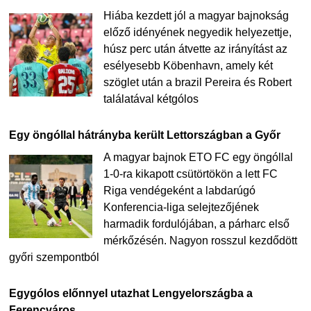
Hiába kezdett jól a magyar bajnokság
előző idényének negyedik helyezettje,
húsz perc után átvette az irányítást az
esélyesebb Köbenhavn, amely két
szöglet után a brazil Pereira és Robert
találatával kétgólos
Egy öngóllal hátrányba került Lettországban a Győr
A magyar bajnok ETO FC egy öngóllal
1-0-ra kikapott csütörtökön a lett FC
Riga vendégeként a labdarúgó
Konferencia-liga selejtezőjének
harmadik fordulójában, a párharc első
mérkőzésén. Nagyon rosszul kezdődött
győri szempontból
Egygólos előnnyel utazhat Lengyelországba a
Ferencváros