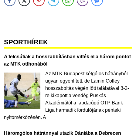
SPORTHÍREK
A felcsútiak a hosszabbításban vitték el a három pontot
az MTK otthonából
Az MTK Budapest kétgólos hátrányból
ugyan egyenlített, de Lamin Colley
hosszabbítás végén lőtt találatával 3-2-
re kikapott a vendég Puskás
Akadémiától a labdarúgó OTP Bank
Liga harmadik fordulójának pénteki
nyitómérkőzésén. A
Háromgólos hátránnyal utazik Dániába a Debrecen