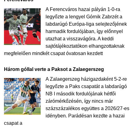
A Ferencváros hazai pályán 1-0-ra
legyőzte a lengyel Górnik Zabrzét a
labdarúgó Európa-liga selejtezőjének
harmadik fordulójában, így előnnyel
utazhat a visszavágóra. A keddi
sajtótájékoztatókon elhangzottaknak
megfelelően mindkét csapat óvatosan kezdett
Három góllal verte a Paksot a Zalaegerszeg
A Zalaegerszeg házigazdaként 5-2-re
legyőzte a Paks csapatát a labdarúgó
NB I második fordulójának hétfői
zárómérkőzésén, így nincs már
százszázalékos együttes a 2026/27-es
idényben. Parádésan kezdte a hazai
csapat a