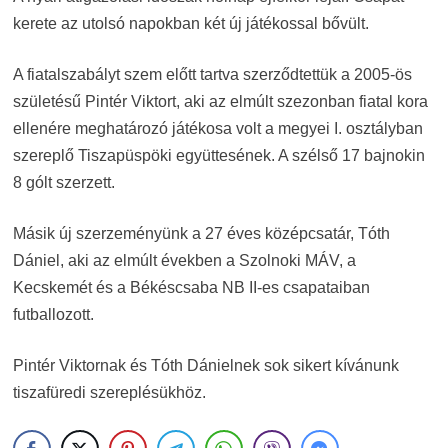
kerete az utolsó napokban két új játékossal bővült.
A fiatalszabályt szem előtt tartva szerződtettük a 2005-ös
születésű Pintér Viktort, aki az elmúlt szezonban fiatal kora
ellenére meghatározó játékosa volt a megyei I. osztályban
szereplő Tiszapüspöki együttesének. A szélső 17 bajnokin
8 gólt szerzett.
Másik új szerzeményünk a 27 éves középcsatár, Tóth
Dániel, aki az elmúlt években a Szolnoki MÁV, a
Kecskemét és a Békéscsaba NB II-es csapataiban
futballozott.
Pintér Viktornak és Tóth Dánielnek sok sikert kívánunk
tiszafüredi szereplésükhöz.