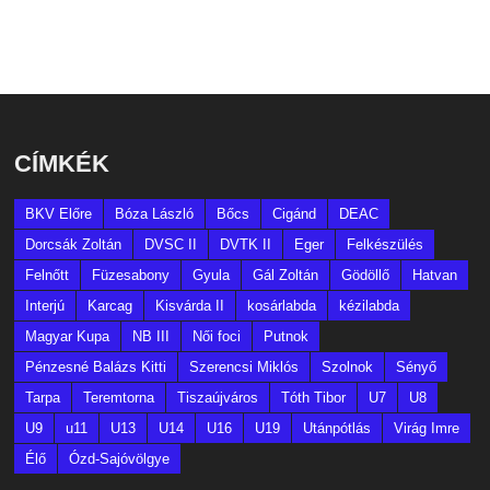
CÍMKÉK
BKV Előre
Bóza László
Bőcs
Cigánd
DEAC
Dorcsák Zoltán
DVSC II
DVTK II
Eger
Felkészülés
Felnőtt
Füzesabony
Gyula
Gál Zoltán
Gödöllő
Hatvan
Interjú
Karcag
Kisvárda II
kosárlabda
kézilabda
Magyar Kupa
NB III
Női foci
Putnok
Pénzesné Balázs Kitti
Szerencsi Miklós
Szolnok
Sényő
Tarpa
Teremtorna
Tiszaújváros
Tóth Tibor
U7
U8
U9
u11
U13
U14
U16
U19
Utánpótlás
Virág Imre
Élő
Ózd-Sajóvölgye