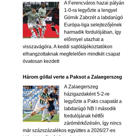
A Ferencváros hazai pályán
1-0-ra legyőzte a lengyel
Górnik Zabrzét a labdarúgó
Európa-liga selejtezőjének
harmadik fordulójában, így
előnnyel utazhat a
visszavágóra. A keddi sajtótájékoztatókon
elhangzottaknak megfelelően mindkét csapat
óvatosan kezdett
Három góllal verte a Paksot a Zalaegerszeg
A Zalaegerszeg
házigazdaként 5-2-re
legyőzte a Paks csapatát a
labdarúgó NB I második
fordulójának hétfői
zárómérkőzésén, így nincs
már százszázalékos együttes a 2026/27-es