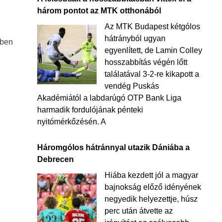
három pontot az MTK otthonából
Az MTK Budapest kétgólos
hátrányból ugyan
ében
egyenlített, de Lamin Colley
hosszabbítás végén lőtt
találatával 3-2-re kikapott a
vendég Puskás
Akadémiától a labdarúgó OTP Bank Liga
harmadik fordulójának pénteki
nyitómérkőzésén. A
Háromgólos hátránnyal utazik Dániába a
Debrecen
Hiába kezdett jól a magyar
bajnokság előző idényének
negyedik helyezettje, húsz
perc után átvette az