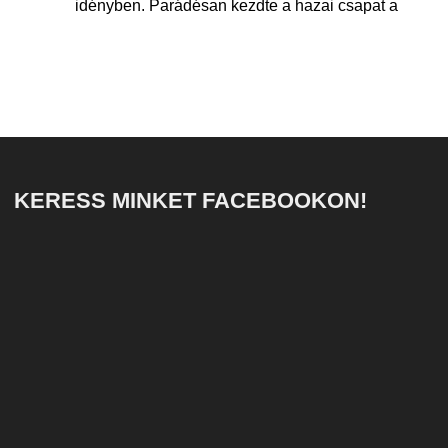
idényben. Parádésan kezdte a hazai csapat a
KERESS MINKET FACEBOOKON!