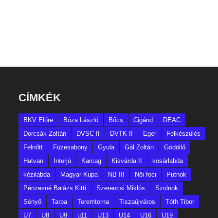
CÍMKÉK
BKV Előre
Bóza László
Bőcs
Cigánd
DEAC
Dorcsák Zoltán
DVSC II
DVTK II
Eger
Felkészülés
Felnőtt
Füzesabony
Gyula
Gál Zoltán
Gödöllő
Hatvan
Interjú
Karcag
Kisvárda II
kosárlabda
kézilabda
Magyar Kupa
NB III
Női foci
Putnok
Pénzesné Balázs Kitti
Szerencsi Miklós
Szolnok
Sényő
Tarpa
Teremtorna
Tiszaújváros
Tóth Tibor
U7
U8
U9
u11
U13
U14
U16
U19