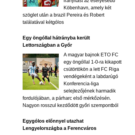
irányítást az esélyesebb
Köbenhavn, amely két
szöglet után a brazil Pereira és Robert
találatával kétgólos
Egy öngóllal hátrányba került
Lettországban a Győr
A magyar bajnok ETO FC
egy öngóllal 1-0-ra kikapott
csütörtökön a lett FC Riga
vendégeként a labdarúgó
Konferencia-liga
selejtezőjének harmadik
fordulójában, a párharc első mérkőzésén.
Nagyon rosszul kezdődött győri szempontból
Egygólos előnnyel utazhat
Lengyelországba a Ferencváros