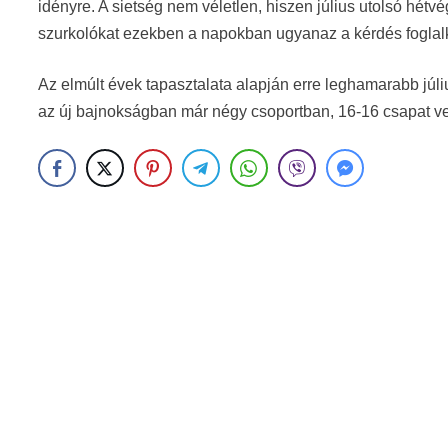
idényre. A sietség nem véletlen, hiszen július utolsó hétvé
szurkolókat ezekben a napokban ugyanaz a kérdés foglalko
Az elmúlt évek tapasztalata alapján erre leghamarabb júli
az új bajnokságban már négy csoportban, 16-16 csapat ve