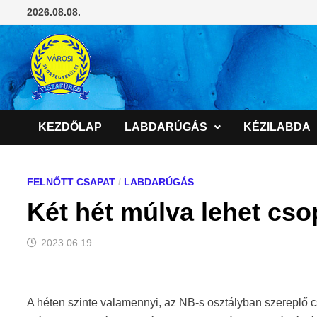
Skip
2026.08.08.
to
content
KEZDŐLAP
LABDARÚGÁS
KÉZILABDA
FELNŐTT CSAPAT
/
LABDARÚGÁS
Két hét múlva lehet cs
2023.06.19.
A héten szinte valamennyi, az NB-s osztályban szereplő c