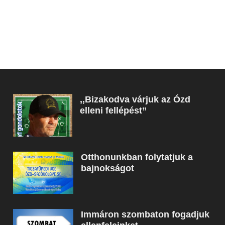
,,Bizakodva várjuk az Ózd
elleni fellépést”
Otthonunkban folytatjuk a
bajnokságot
Immáron szombaton fogadjuk