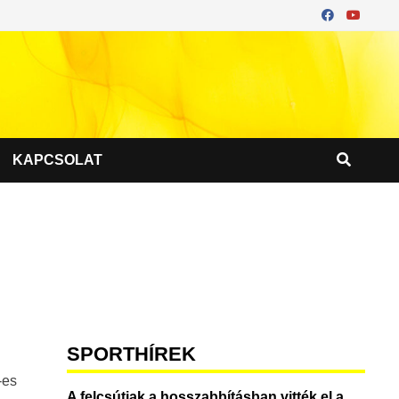
KAPCSOLAT
SPORTHÍREK
-es
A felcsútiak a hosszabbításban vitték el a