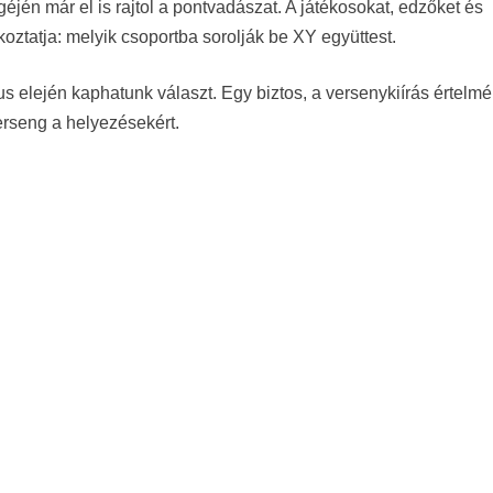
géjén már el is rajtol a pontvadászat. A játékosokat, edzőket és
ztatja: melyik csoportba sorolják be XY együttest.
us elején kaphatunk választ. Egy biztos, a versenykiírás értelm
rseng a helyezésekért.