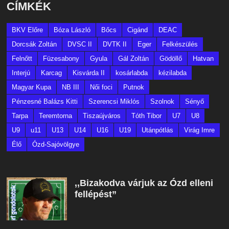
CÍMKÉK
BKV Előre
Bóza László
Bőcs
Cigánd
DEAC
Dorcsák Zoltán
DVSC II
DVTK II
Eger
Felkészülés
Felnőtt
Füzesabony
Gyula
Gál Zoltán
Gödöllő
Hatvan
Interjú
Karcag
Kisvárda II
kosárlabda
kézilabda
Magyar Kupa
NB III
Női foci
Putnok
Pénzesné Balázs Kitti
Szerencsi Miklós
Szolnok
Sényő
Tarpa
Teremtorna
Tiszaújváros
Tóth Tibor
U7
U8
U9
u11
U13
U14
U16
U19
Utánpótlás
Virág Imre
Élő
Ózd-Sajóvölgye
,,Bizakodva várjuk az Ózd elleni
fellépést”