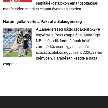
sajtótájékoztatókon elhangzottaknak
megfelelően mindkét csapat óvatosan kezdett
Három góllal verte a Paksot a Zalaegerszeg
A Zalaegerszeg házigazdaként 5-2-re
legyőzte a Paks csapatát a labdarúgó
NB I második fordulójának hétfői
zárómérkőzésén, így nincs már
százszázalékos együttes a 2026/27-es
idényben. Parádésan kezdte a hazai
csapat a