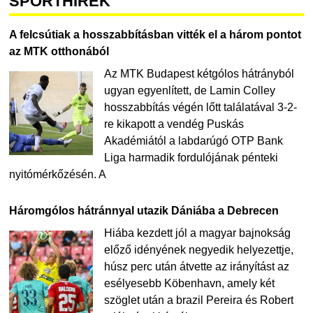
SPORTHÍREK
A felcsútiak a hosszabbításban vitték el a három pontot
az MTK otthonából
Az MTK Budapest kétgólos hátrányból
ugyan egyenlített, de Lamin Colley
hosszabbítás végén lőtt találatával 3-2-
re kikapott a vendég Puskás
Akadémiától a labdarúgó OTP Bank
Liga harmadik fordulójának pénteki
nyitómérkőzésén. A
Háromgólos hátránnyal utazik Dániába a Debrecen
Hiába kezdett jól a magyar bajnokság
előző idényének negyedik helyezettje,
húsz perc után átvette az irányítást az
esélyesebb Köbenhavn, amely két
szöglet után a brazil Pereira és Robert