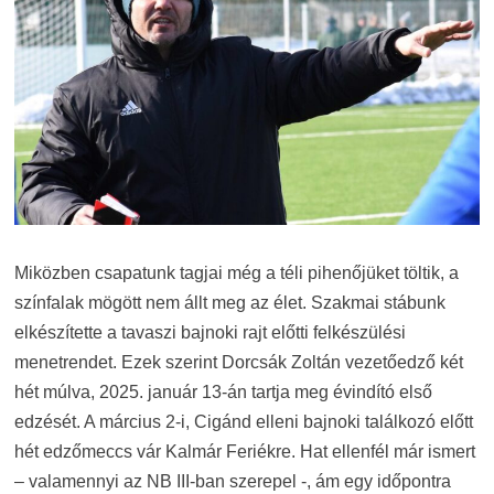
Miközben csapatunk tagjai még a téli pihenőjüket töltik, a
színfalak mögött nem állt meg az élet. Szakmai stábunk
elkészítette a tavaszi bajnoki rajt előtti felkészülési
menetrendet. Ezek szerint Dorcsák Zoltán vezetőedző két
hét múlva, 2025. január 13-án tartja meg évindító első
edzését. A március 2-i, Cigánd elleni bajnoki találkozó előtt
hét edzőmeccs vár Kalmár Feriékre. Hat ellenfél már ismert
– valamennyi az NB III-ban szerepel -, ám egy időpontra