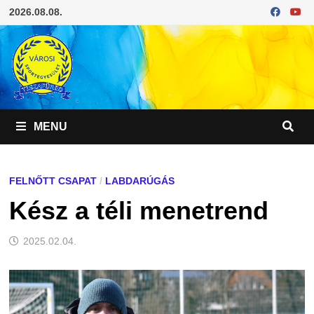
Skip
2026.08.08.
to
content
MENU
FELNŐTT CSAPAT
/
LABDARÚGÁS
Kész a téli menetrend
2025.02.04.