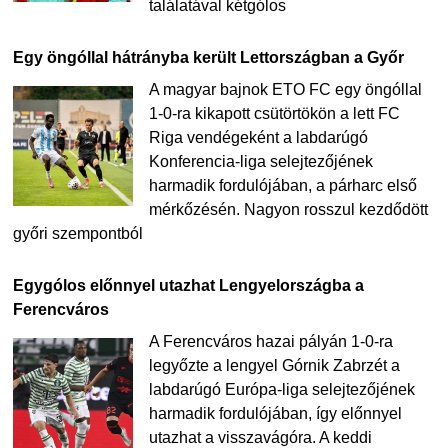
találatával kétgólos
Egy öngóllal hátrányba került Lettországban a Győr
A magyar bajnok ETO FC egy öngóllal
1-0-ra kikapott csütörtökön a lett FC
Riga vendégeként a labdarúgó
Konferencia-liga selejtezőjének
harmadik fordulójában, a párharc első
mérkőzésén. Nagyon rosszul kezdődött
győri szempontból
Egygólos előnnyel utazhat Lengyelországba a
Ferencváros
A Ferencváros hazai pályán 1-0-ra
legyőzte a lengyel Górnik Zabrzét a
labdarúgó Európa-liga selejtezőjének
harmadik fordulójában, így előnnyel
utazhat a visszavágóra. A keddi