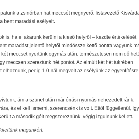
atunk a zsinórban hat meccsét megnyerő, listavezető Kisvárda
a bent maradási esélyeit.
is, ha el akarunk kerülni a kieső helyről – kezdte értékelését
ent maradást jelentő helytől mindössze kettő pontra vagyunk m
ost két meccset nyertünk egymás után, természetesen nem dőlhet
gy meccsen szereztünk hét pontot. Az elmúlt két hét tükrében
ot elhoznunk, pedig 1-0-nál megvolt az esélyünk az egyenlítésr
t vívtunk, ám a szünet után már óriási nyomás nehezedett ránk.
ára, és el kell ismerni, szerencsénk is volt. Ettől függetlenül, így
erült a második gólt megszereznünk, végig izgulnunk kellett.
kitettünk magunkért.