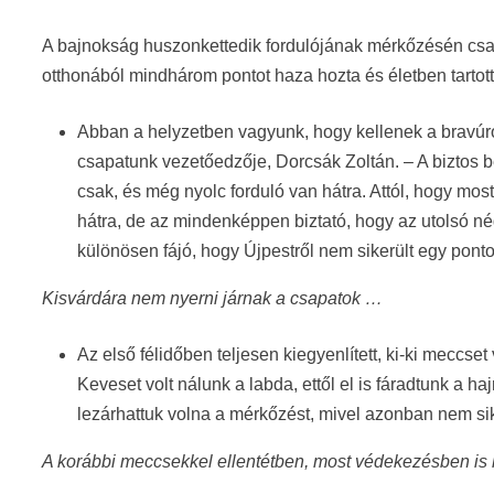
A bajnokság huszonkettedik fordulójának mérkőzésén csap
otthonából mindhárom pontot haza hozta és életben tartott
Abban a helyzetben vagyunk, hogy kellenek a bravúrok 
csapatunk vezetőedzője, Dorcsák Zoltán. – A biztos b
csak, és még nyolc forduló van hátra. Attól, hogy m
hátra, de az mindenképpen biztató, hogy az utolsó né
különösen fájó, hogy Újpestről nem sikerült egy pont
Kisvárdára nem nyerni járnak a csapatok …
Az első félidőben teljesen kiegyenlített, ki-ki meccse
Keveset volt nálunk a labda, ettől el is fáradtunk a hajr
lezárhattuk volna a mérkőzést, mivel azonban nem sik
A korábbi meccsekkel ellentétben, most védekezésben is 