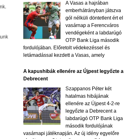
A Vasas a hajrában
nk.
emberhátrányban játszva
gól nélküli döntetlent ért el
vasárnap a Ferencváros
vendégeként a labdarúgó
tunk
OTP Bank Liga második
fordulójában. Előretolt védekezéssel és
letámadással kezdett a Vasas, amely
A kapushibák ellenére az Újpest legyőzte a
Debrecent
Szappanos Péter két
hatalmas hibájának
ellenére az Újpest 4-2-re
legyőzte a Debrecent a
labdarúgó OTP Bank Liga
második fordulójának
vasárnapi játéknapján. Az új idény egyelőre