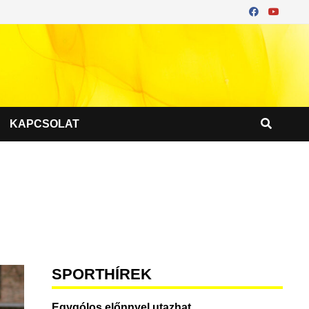
KAPCSOLAT
SPORTHÍREK
Egygólos előnnyel utazhat