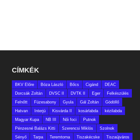
CÍMKÉK
BKV Előre
Bóza László
Bőcs
Cigánd
DEAC
Dorcsák Zoltán
DVSC II
DVTK II
Eger
Felkészülés
Felnőtt
Füzesabony
Gyula
Gál Zoltán
Gödöllő
Hatvan
Interjú
Kisvárda II
kosárlabda
kézilabda
Magyar Kupa
NB III
Női foci
Putnok
Pénzesné Balázs Kitti
Szerencsi Miklós
Szolnok
Sényő
Tarpa
Teremtorna
Tiszakécske
Tiszaújváros