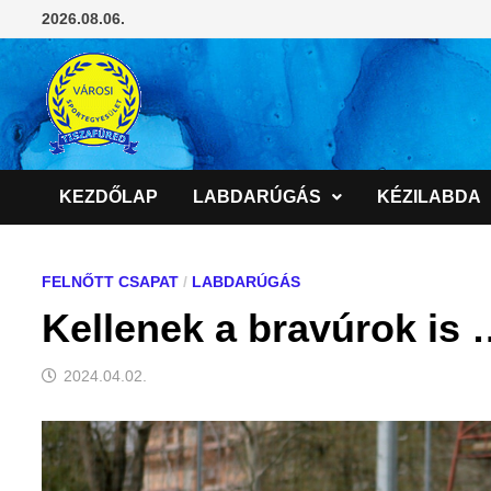
Skip
2026.08.06.
to
content
KEZDŐLAP
LABDARÚGÁS
KÉZILABDA
FELNŐTT CSAPAT
/
LABDARÚGÁS
Kellenek a bravúrok is
2024.04.02.