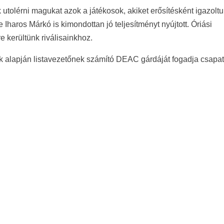
ik utolérni magukat azok a játékosok, akiket erősítésként igazoltu
haros Márkó is kimondottan jó teljesítményt nyújtott. Óriási
e kerültünk riválisainkhoz.
k alapján listavezetőnek számító DEAC gárdáját fogadja csapa