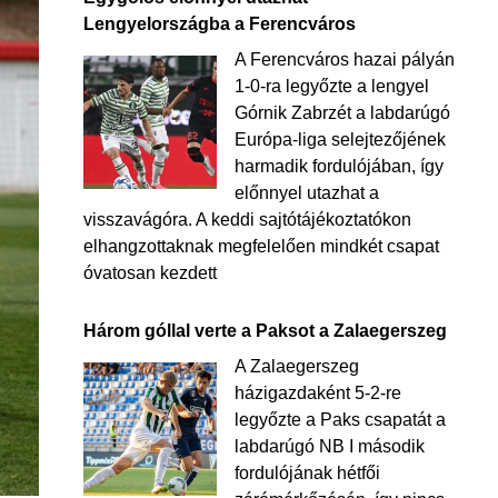
Lengyelországba a Ferencváros
A Ferencváros hazai pályán
1-0-ra legyőzte a lengyel
Górnik Zabrzét a labdarúgó
Európa-liga selejtezőjének
harmadik fordulójában, így
előnnyel utazhat a
visszavágóra. A keddi sajtótájékoztatókon
elhangzottaknak megfelelően mindkét csapat
óvatosan kezdett
Három góllal verte a Paksot a Zalaegerszeg
A Zalaegerszeg
házigazdaként 5-2-re
legyőzte a Paks csapatát a
labdarúgó NB I második
fordulójának hétfői