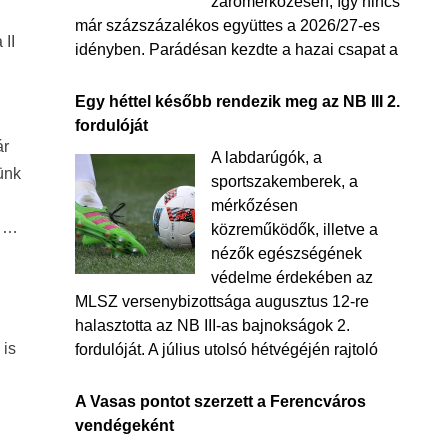
zárómérkőzésén, így nincs
már százszázalékos együttes a 2026/27-es
 II
idényben. Parádésan kezdte a hazai csapat a
Egy héttel később rendezik meg az NB III 2.
fordulóját
ár
A labdarúgók, a
ünk
sportszakemberek, a
mérkőzésen
e …
közreműködők, illetve a
nézők egészségének
védelme érdekében az
MLSZ versenybizottsága augusztus 12-re
halasztotta az NB III-as bajnokságok 2.
 is
fordulóját. A július utolsó hétvégéjén rajtoló
A Vasas pontot szerzett a Ferencváros
vendégeként