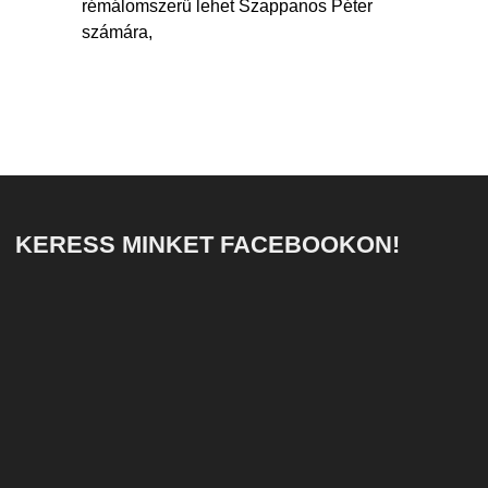
rémálomszerű lehet Szappanos Péter
számára,
KERESS MINKET FACEBOOKON!