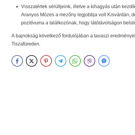
Visszatértek sérültjeink, illetve a kihagyás után kezd
Aranyos Mózes a mezőny legjobbja volt Kisvárdán, de I
pozitívuma a találkozónak, hogy látótávolságon belülr
A bajnokság következő fordulójában a tavaszi eredménye
Tiszafüreden.