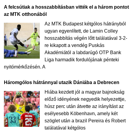
A felcsútiak a hosszabbításban vitték el a három pontot
az MTK otthonából
Az MTK Budapest kétgólos hátrányból
ugyan egyenlített, de Lamin Colley
hosszabbítás végén lőtt találatával 3-2-
re kikapott a vendég Puskás
Akadémiától a labdarúgó OTP Bank
Liga harmadik fordulójának pénteki
nyitómérkőzésén. A
Háromgólos hátránnyal utazik Dániába a Debrecen
Hiába kezdett jól a magyar bajnokság
előző idényének negyedik helyezettje,
húsz perc után átvette az irányítást az
esélyesebb Köbenhavn, amely két
szöglet után a brazil Pereira és Robert
találatával kétgólos