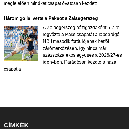
megfelelően mindkét csapat óvatosan kezdett
Három góllal verte a Paksot a Zalaegerszeg
A Zalaegerszeg házigazdaként 5-2-re
legyőzte a Paks csapatát a labdarúgó
NB I második fordulójának hétfői
zárómérkőzésén, így nincs már
százszázalékos együttes a 2026/27-es
idényben. Parádésan kezdte a hazai
csapat a
CÍMKÉK