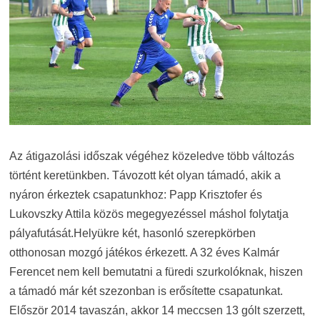
Az átigazolási időszak végéhez közeledve több változás
történt keretünkben. Távozott két olyan támadó, akik a
nyáron érkeztek csapatunkhoz: Papp Krisztofer és
Lukovszky Attila közös megegyezéssel máshol folytatja
pályafutását.Helyükre két, hasonló szerepkörben
otthonosan mozgó játékos érkezett. A 32 éves Kalmár
Ferencet nem kell bemutatni a füredi szurkolóknak, hiszen
a támadó már két szezonban is erősítette csapatunkat.
Először 2014 tavaszán, akkor 14 meccsen 13 gólt szerzett,