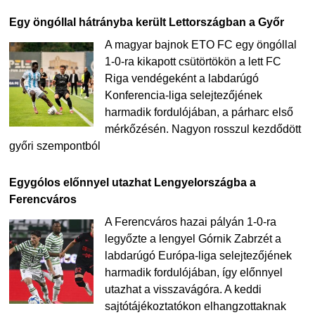
Egy öngóllal hátrányba került Lettországban a Győr
A magyar bajnok ETO FC egy öngóllal
1-0-ra kikapott csütörtökön a lett FC
Riga vendégeként a labdarúgó
Konferencia-liga selejtezőjének
harmadik fordulójában, a párharc első
mérkőzésén. Nagyon rosszul kezdődött
győri szempontból
Egygólos előnnyel utazhat Lengyelországba a
Ferencváros
A Ferencváros hazai pályán 1-0-ra
legyőzte a lengyel Górnik Zabrzét a
labdarúgó Európa-liga selejtezőjének
harmadik fordulójában, így előnnyel
utazhat a visszavágóra. A keddi
sajtótájékoztatókon elhangzottaknak