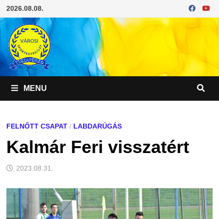
Skip
2026.08.08.
to
content
MENU
FELNŐTT CSAPAT
/
LABDARÚGÁS
Kalmár Feri visszatért
2023.08.31.