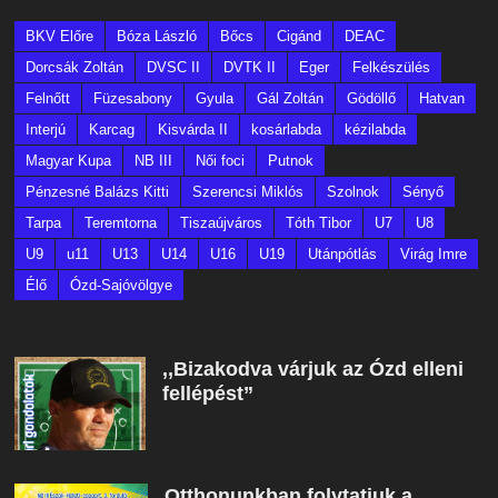
BKV Előre
Bóza László
Bőcs
Cigánd
DEAC
Dorcsák Zoltán
DVSC II
DVTK II
Eger
Felkészülés
Felnőtt
Füzesabony
Gyula
Gál Zoltán
Gödöllő
Hatvan
Interjú
Karcag
Kisvárda II
kosárlabda
kézilabda
Magyar Kupa
NB III
Női foci
Putnok
Pénzesné Balázs Kitti
Szerencsi Miklós
Szolnok
Sényő
Tarpa
Teremtorna
Tiszaújváros
Tóth Tibor
U7
U8
U9
u11
U13
U14
U16
U19
Utánpótlás
Virág Imre
Élő
Ózd-Sajóvölgye
,,Bizakodva várjuk az Ózd elleni
fellépést”
Otthonunkban folytatjuk a