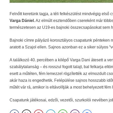
Felnőtt keretünk tagja, a téli felkészülést mindvégig első
Varga Dániel.
Az elmúlt esztendőben csereként már többsz
természetesen az U19-es bajnoki összecsapásokat sem ha
Bajnoki címre pályázó korosztályos csapatunk pénteken m
aratott a Szajol ellen. Sajnos azonban ez a siker súlyos “ve
A találkozó 40. percében a kilépő Varga Dani átesett a v
szabálytalanság – és rosszul fogott talajt, bal felkarja elt
esett a műtéten, fém lemezzel rögzítették az elmozdult c
akár haza is engedhetik. Felépülése sajnos hosszabb idő
műtét vár rá, amikor is eltávolítják a most behelyezett fém 
Csapatunk játékosai, edzői, vezetői, szurkolói nevében j