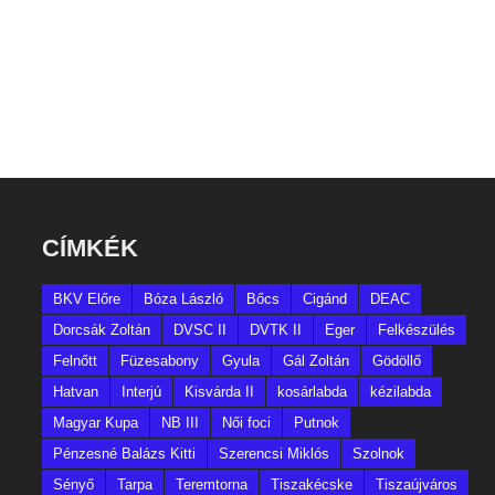
CÍMKÉK
BKV Előre
Bóza László
Bőcs
Cigánd
DEAC
Dorcsák Zoltán
DVSC II
DVTK II
Eger
Felkészülés
Felnőtt
Füzesabony
Gyula
Gál Zoltán
Gödöllő
Hatvan
Interjú
Kisvárda II
kosárlabda
kézilabda
Magyar Kupa
NB III
Női foci
Putnok
Pénzesné Balázs Kitti
Szerencsi Miklós
Szolnok
Sényő
Tarpa
Teremtorna
Tiszakécske
Tiszaújváros