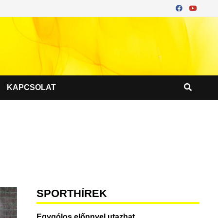
KAPCSOLAT
SPORTHÍREK
Egygólos előnnyel utazhat