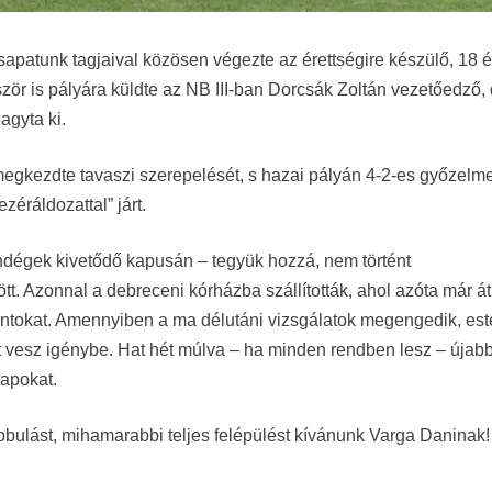
 csapatunk tagjaival közösen végezte az érettségire készülő, 18 
ör is pályára küldte az NB III-ban Dorcsák Zoltán vezetőedző,
gyta ki.
egkezdte tavaszi szerepelését, s hazai pályán 4-2-es győzelme
zéráldozattal” járt.
endégek kivetődő kapusán – tegyük hozzá, nem történt
örött. Azonnal a debreceni kórházba szállították, ahol azóta már át
sontokat. Amennyiben a ma délutáni vizsgálatok megengedik, est
t vesz igénybe. Hat hét múlva – ha minden rendben lesz – újab
lapokat.
obbulást, mihamarabbi teljes felépülést kívánunk Varga Daninak!