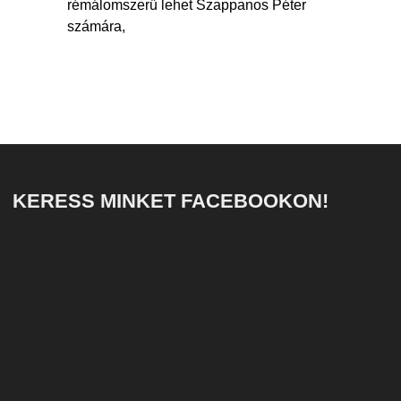
rémálomszerű lehet Szappanos Péter
számára,
KERESS MINKET FACEBOOKON!