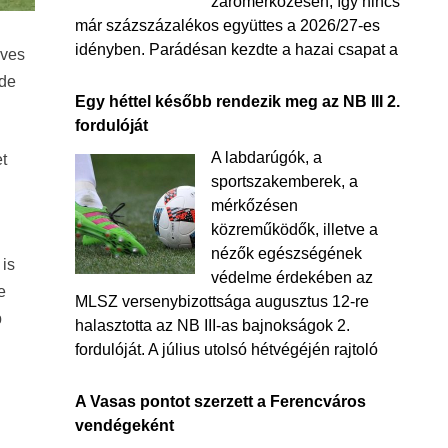
zárómérkőzésén, így nincs
már százszázalékos együttes a 2026/27-es
idényben. Parádésan kezdte a hazai csapat a
éves
 de
Egy héttel később rendezik meg az NB III 2.
fordulóját
A labdarúgók, a
t
sportszakemberek, a
mérkőzésen
közreműködők, illetve a
nézők egészségének
 is
védelme érdekében az
e
MLSZ versenybizottsága augusztus 12-re
b
halasztotta az NB III-as bajnokságok 2.
fordulóját. A július utolsó hétvégéjén rajtoló
A Vasas pontot szerzett a Ferencváros
vendégeként