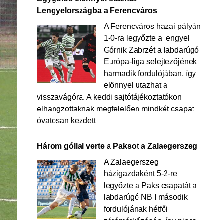
Lengyelországba a Ferencváros
A Ferencváros hazai pályán
1-0-ra legyőzte a lengyel
Górnik Zabrzét a labdarúgó
Európa-liga selejtezőjének
harmadik fordulójában, így
előnnyel utazhat a
visszavágóra. A keddi sajtótájékoztatókon
elhangzottaknak megfelelően mindkét csapat
óvatosan kezdett
Három góllal verte a Paksot a Zalaegerszeg
A Zalaegerszeg
házigazdaként 5-2-re
legyőzte a Paks csapatát a
labdarúgó NB I második
fordulójának hétfői