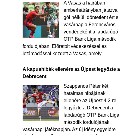
A Vasas a hajrában
emberhátrányban játszva
gól nélküli döntetlent ért el
vasárnap a Ferencváros
vendégeként a labdarúgó
OTP Bank Liga második
fordulójában. Előretolt védekezéssel és
letámadással kezdett a Vasas, amely
A kapushibák ellenére az Újpest legyőzte a
Debrecent
Szappanos Péter két
hatalmas hibájának
ellenére az Újpest 4-2-re
legyőzte a Debrecent a
labdarúgó OTP Bank Liga
második fordulójának
vasárnapi játéknapján. Az új idény egyelőre