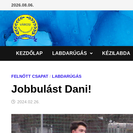
Skip
2026.08.06.
to
content
KEZDŐLAP
LABDARÚGÁS
KÉZILABDA
FELNŐTT CSAPAT
/
LABDARÚGÁS
Jobbulást Dani!
2024.02.26.