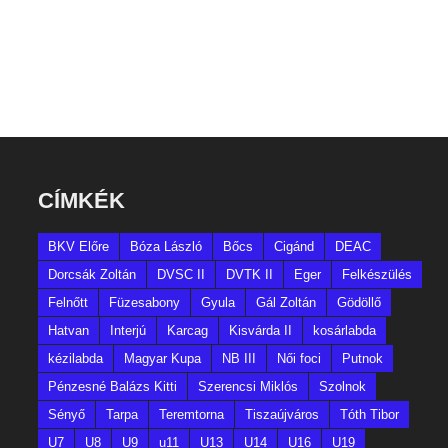
CÍMKÉK
BKV Előre
Bóza László
Bőcs
Cigánd
DEAC
Dorcsák Zoltán
DVSC II
DVTK II
Eger
Felkészülés
Felnőtt
Füzesabony
Gyula
Gál Zoltán
Gödöllő
Hatvan
Interjú
Karcag
Kisvárda II
kosárlabda
kézilabda
Magyar Kupa
NB III
Női foci
Putnok
Pénzesné Balázs Kitti
Szerencsi Miklós
Szolnok
Sényő
Tarpa
Teremtorna
Tiszaújváros
Tóth Tibor
U7
U8
U9
u11
U13
U14
U16
U19