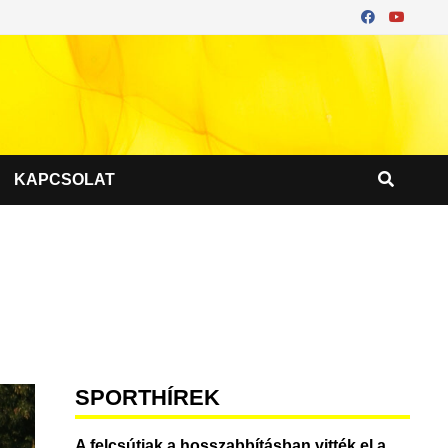
KAPCSOLAT
SPORTHÍREK
A felcsútiak a hosszabbításban vitték el a