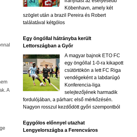
irányítást az esélyesebb
Köbenhavn, amely két
szöglet után a brazil Pereira és Robert
találatával kétgólos
Egy öngóllal hátrányba került
onnal
Lettországban a Győr
A magyar bajnok ETO FC
egy öngóllal 1-0-ra kikapott
csütörtökön a lett FC Riga
vendégeként a labdarúgó
 nem
Konferencia-liga
ak. A
selejtezőjének harmadik
fordulójában, a párharc első mérkőzésén.
Nagyon rosszul kezdődött győri szempontból
Egygólos előnnyel utazhat
ége
Lengyelországba a Ferencváros