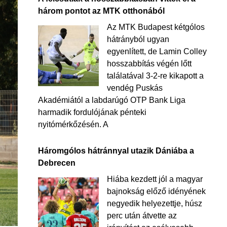
három pontot az MTK otthonából
Az MTK Budapest kétgólos
hátrányból ugyan
egyenlített, de Lamin Colley
hosszabbítás végén lőtt
találatával 3-2-re kikapott a
vendég Puskás
Akadémiától a labdarúgó OTP Bank Liga
harmadik fordulójának pénteki
nyitómérkőzésén. A
Háromgólos hátránnyal utazik Dániába a
Debrecen
Hiába kezdett jól a magyar
bajnokság előző idényének
negyedik helyezettje, húsz
perc után átvette az