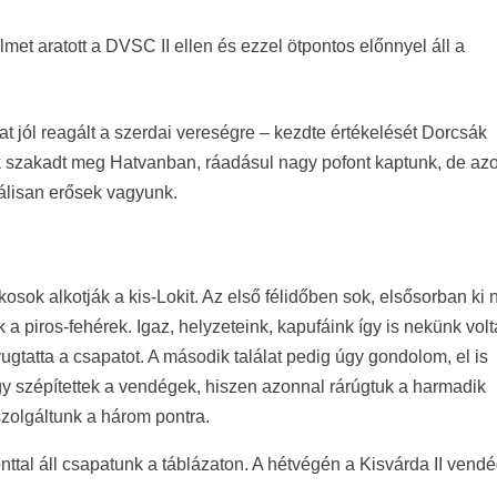
et aratott a DVSC II ellen és ezzel ötpontos előnnyel áll a
t jól reagált a szerdai vereségre – kezdte értékelését Dorcsák
k szakadt meg Hatvanban, ráadásul nagy pofont kaptunk, de az
tálisan erősek vagyunk.
ékosok alkotják a kis-Lokit. Az első félidőben sok, elsősorban ki
ak a piros-fehérek. Igaz, helyzeteink, kapufáink így is nekünk volt
ugtatta a csapatot. A második találat pedig úgy gondolom, el is
gy szépítettek a vendégek, hiszen azonnal rárúgtuk a harmadik
zolgáltunk a három pontra.
ttal áll csapatunk a táblázaton. A hétvégén a Kisvárda II vend