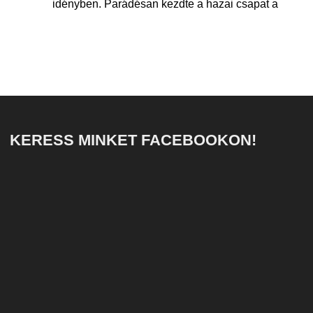
idényben. Parádésan kezdte a hazai csapat a
KERESS MINKET FACEBOOKON!