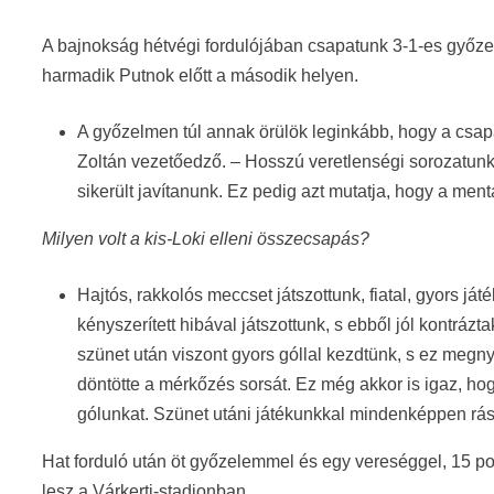
A bajnokság hétvégi fordulójában csapatunk 3-1-es győzelm
harmadik Putnok előtt a második helyen.
A győzelmen túl annak örülök leginkább, hogy a csapa
Zoltán vezetőedző. – Hosszú veretlenségi sorozatun
sikerült javítanunk. Ez pedig azt mutatja, hogy a men
Milyen volt a kis-Loki elleni összecsapás?
Hajtós, rakkolós meccset játszottunk, fiatal, gyors ját
kényszerített hibával játszottunk, s ebből jól kontrázt
szünet után viszont gyors góllal kezdtünk, s ez megny
döntötte a mérkőzés sorsát. Ez még akkor is igaz, ho
gólunkat. Szünet utáni játékunkkal mindenképpen rás
Hat forduló után öt győzelemmel és egy vereséggel, 15 pon
lesz a Várkerti-stadionban.