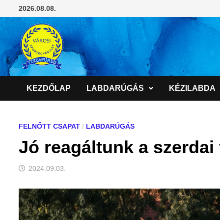
Skip
2026.08.08.
to
content
KEZDŐLAP
LABDARÚGÁS
KÉZILABDA
FELNŐTT CSAPAT
/
LABDARÚGÁS
Jó reagáltunk a szerdai
2024.09.03.