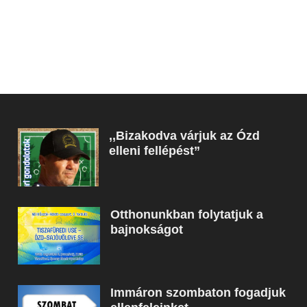
,,Bizakodva várjuk az Ózd
elleni fellépést”
Otthonunkban folytatjuk a
bajnokságot
Immáron szombaton fogadjuk