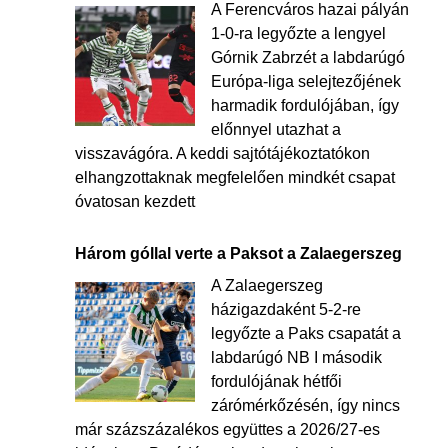
A Ferencváros hazai pályán
1-0-ra legyőzte a lengyel
Górnik Zabrzét a labdarúgó
Európa-liga selejtezőjének
harmadik fordulójában, így
előnnyel utazhat a
visszavágóra. A keddi sajtótájékoztatókon
elhangzottaknak megfelelően mindkét csapat
óvatosan kezdett
Három góllal verte a Paksot a Zalaegerszeg
A Zalaegerszeg
házigazdaként 5-2-re
legyőzte a Paks csapatát a
labdarúgó NB I második
fordulójának hétfői
zárómérkőzésén, így nincs
már százszázalékos együttes a 2026/27-es