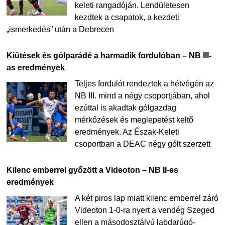
keleti rangadóján. Lendületesen
kezdtek a csapatok, a kezdeti
„ismerkedés” után a Debrecen
Kiütések és gólparádé a harmadik fordulóban – NB III-
as eredmények
Teljes fordulót rendeztek a hétvégén az
NB III. mind a négy csoportjában, ahol
ezúttal is akadtak gólgazdag
mérkőzések és meglepetést keltő
eredmények. Az Észak-Keleti
csoportban a DEAC négy gólt szerzett
Kilenc emberrel győzött a Videoton – NB II-es
eredmények
A két piros lap miatt kilenc emberrel záró
Videoton 1-0-ra nyert a vendég Szeged
ellen a másodosztályú labdarúgó-