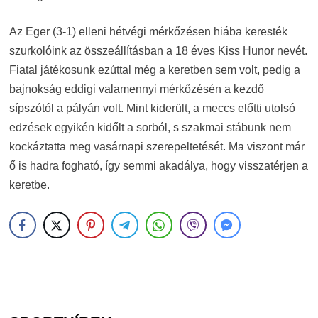
Az Eger (3-1) elleni hétvégi mérkőzésen hiába keresték
szurkolóink az összeállításban a 18 éves Kiss Hunor nevét.
Fiatal játékosunk ezúttal még a keretben sem volt, pedig a
bajnokság eddigi valamennyi mérkőzésén a kezdő
sípszótól a pályán volt. Mint kiderült, a meccs előtti utolsó
edzések egyikén kidőlt a sorból, s szakmai stábunk nem
kockáztatta meg vasárnapi szerepeltetését. Ma viszont már
ő is hadra fogható, így semmi akadálya, hogy visszatérjen a
keretbe.