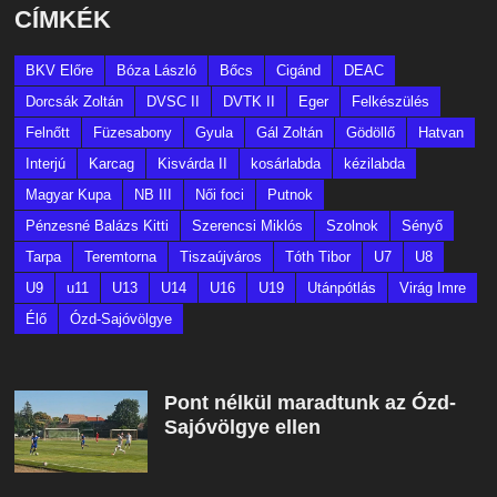
CÍMKÉK
BKV Előre
Bóza László
Bőcs
Cigánd
DEAC
Dorcsák Zoltán
DVSC II
DVTK II
Eger
Felkészülés
Felnőtt
Füzesabony
Gyula
Gál Zoltán
Gödöllő
Hatvan
Interjú
Karcag
Kisvárda II
kosárlabda
kézilabda
Magyar Kupa
NB III
Női foci
Putnok
Pénzesné Balázs Kitti
Szerencsi Miklós
Szolnok
Sényő
Tarpa
Teremtorna
Tiszaújváros
Tóth Tibor
U7
U8
U9
u11
U13
U14
U16
U19
Utánpótlás
Virág Imre
Élő
Ózd-Sajóvölgye
Pont nélkül maradtunk az Ózd-
Sajóvölgye ellen