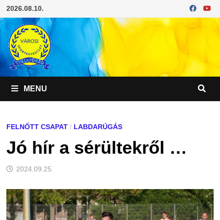
Skip
2026.08.10.
to
content
MENU
FELNŐTT CSAPAT
/
LABDARÚGÁS
Jó hír a sérültekről …
2024.09.25.