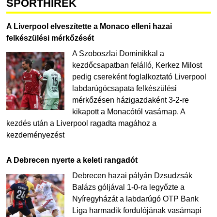
SPORTHÍREK
A Liverpool elveszítette a Monaco elleni hazai
felkészülési mérkőzését
A Szoboszlai Dominikkal a
kezdőcsapatban felálló, Kerkez Milost
pedig csereként foglalkoztató Liverpool
labdarúgócsapata felkészülési
mérkőzésen házigazdaként 3-2-re
kikapott a Monacótól vasárnap. A
kezdés után a Liverpool ragadta magához a
kezdeményezést
A Debrecen nyerte a keleti rangadót
Debrecen hazai pályán Dzsudzsák
Balázs góljával 1-0-ra legyőzte a
Nyíregyházát a labdarúgó OTP Bank
Liga harmadik fordulójának vasárnapi