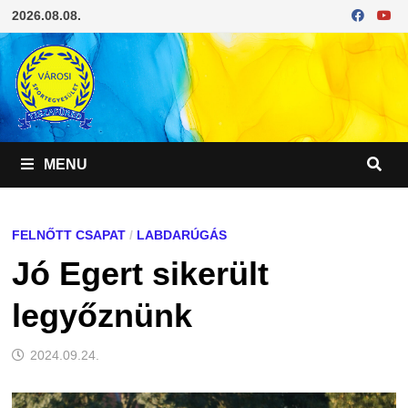
Skip
2026.08.08.
to
content
MENU
FELNŐTT CSAPAT
/
LABDARÚGÁS
Jó Egert sikerült
legyőznünk
2024.09.24.