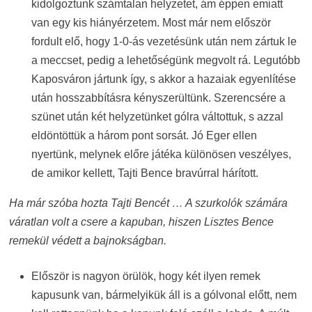
kidolgoztunk számtalan helyzetet, ám éppen emiatt
van egy kis hiányérzetem. Most már nem először
fordult elő, hogy 1-0-ás vezetésünk után nem zártuk le
a meccset, pedig a lehetőségünk megvolt rá. Legutóbb
Kaposváron jártunk így, s akkor a hazaiak egyenlítése
után hosszabbításra kényszerültünk. Szerencsére a
szünet után két helyzetünket gólra váltottuk, s azzal
eldöntöttük a három pont sorsát. Jó Eger ellen
nyertünk, melynek előre játéka különösen veszélyes,
de amikor kellett, Tajti Bence bravúrral hárított.
Ha már szóba hozta Tajti Bencét … A szurkolók számára
váratlan volt a csere a kapuban, hiszen Lisztes Bence
remekül védett a bajnokságban.
Először is nagyon örülök, hogy két ilyen remek
kapusunk van, bármelyikük áll is a gólvonal előtt, nem