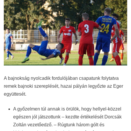
A bajnokság nyolcadik fordulójában csapatunk folytatva
remek bajnoki szereplését, hazai pályán legyőzte az Eger
együttesét.
A győzelmen túl annak is örülök, hogy hellyel-közzel
egészen jól játszottunk – kezdte értékelését Dorcsák
Zoltán vezetőedző. – Rúgtunk három gólt és