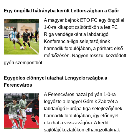
Egy öngóllal hátrányba került Lettországban a Győr
A magyar bajnok ETO FC egy öngóllal
1-0-ra kikapott csütörtökön a lett FC
Riga vendégeként a labdarúgó
Konferencia-liga selejtezőjének
harmadik fordulójában, a párharc első
mérkőzésén. Nagyon rosszul kezdődött
győri szempontból
Egygólos előnnyel utazhat Lengyelországba a
Ferencváros
A Ferencváros hazai pályán 1-0-ra
legyőzte a lengyel Górnik Zabrzét a
labdarúgó Európa-liga selejtezőjének
harmadik fordulójában, így előnnyel
utazhat a visszavágóra. A keddi
sajtótájékoztatókon elhangzottaknak