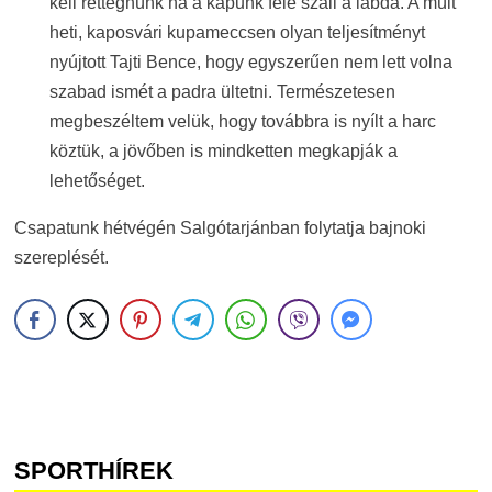
kell rettegnünk ha a kapunk felé száll a labda. A múlt
heti, kaposvári kupameccsen olyan teljesítményt
nyújtott Tajti Bence, hogy egyszerűen nem lett volna
szabad ismét a padra ültetni. Természetesen
megbeszéltem velük, hogy továbbra is nyílt a harc
köztük, a jövőben is mindketten megkapják a
lehetőséget.
Csapatunk hétvégén Salgótarjánban folytatja bajnoki
szereplését.
SPORTHÍREK