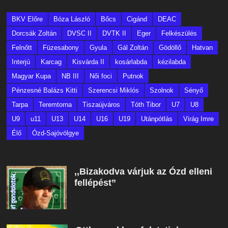
BKV Előre
Bóza László
Bőcs
Cigánd
DEAC
Dorcsák Zoltán
DVSC II
DVTK II
Eger
Felkészülés
Felnőtt
Füzesabony
Gyula
Gál Zoltán
Gödöllő
Hatvan
Interjú
Karcag
Kisvárda II
kosárlabda
kézilabda
Magyar Kupa
NB III
Női foci
Putnok
Pénzesné Balázs Kitti
Szerencsi Miklós
Szolnok
Sényő
Tarpa
Teremtorna
Tiszaújváros
Tóth Tibor
U7
U8
U9
u11
U13
U14
U16
U19
Utánpótlás
Virág Imre
Élő
Ózd-Sajóvölgye
,,Bizakodva várjuk az Ózd elleni
fellépést”