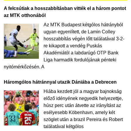
A felcsútiak a hosszabbításban vitték el a három pontot
az MTK otthonából
Az MTK Budapest kétgólos hátrányból
ugyan egyenlített, de Lamin Colley
hosszabbítás végén lőtt találatával 3-2-
re kikapott a vendég Puskás
Akadémiától a labdarúgó OTP Bank
Liga harmadik fordulójának pénteki
nyitómérkőzésén. A
Háromgólos hátránnyal utazik Dániába a Debrecen
Hiába kezdett jól a magyar bajnokság
előző idényének negyedik helyezettje,
húsz perc után átvette az irányítást az
esélyesebb Köbenhavn, amely két
szöglet után a brazil Pereira és Robert
találatával kétgólos