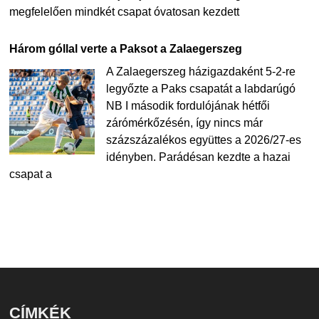
megfelelően mindkét csapat óvatosan kezdett
Három góllal verte a Paksot a Zalaegerszeg
A Zalaegerszeg házigazdaként 5-2-re
legyőzte a Paks csapatát a labdarúgó
NB I második fordulójának hétfői
zárómérkőzésén, így nincs már
százszázalékos együttes a 2026/27-es
idényben. Parádésan kezdte a hazai
csapat a
CÍMKÉK