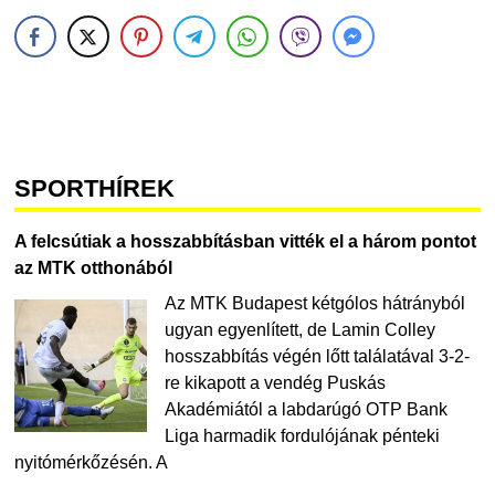
SPORTHÍREK
A felcsútiak a hosszabbításban vitték el a három pontot
az MTK otthonából
Az MTK Budapest kétgólos hátrányból
ugyan egyenlített, de Lamin Colley
hosszabbítás végén lőtt találatával 3-2-
re kikapott a vendég Puskás
Akadémiától a labdarúgó OTP Bank
Liga harmadik fordulójának pénteki
nyitómérkőzésén. A