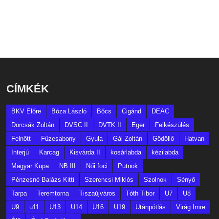
CÍMKÉK
BKV Előre
Bóza László
Bőcs
Cigánd
DEAC
Dorcsák Zoltán
DVSC II
DVTK II
Eger
Felkészülés
Felnőtt
Füzesabony
Gyula
Gál Zoltán
Gödöllő
Hatvan
Interjú
Karcag
Kisvárda II
kosárlabda
kézilabda
Magyar Kupa
NB III
Női foci
Putnok
Pénzesné Balázs Kitti
Szerencsi Miklós
Szolnok
Sényő
Tarpa
Teremtorna
Tiszaújváros
Tóth Tibor
U7
U8
U9
u11
U13
U14
U16
U19
Utánpótlás
Virág Imre