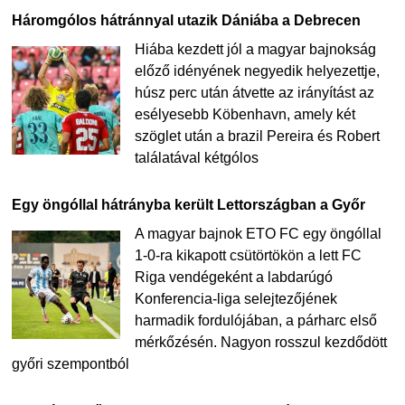
Háromgólos hátránnyal utazik Dániába a Debrecen
Hiába kezdett jól a magyar bajnokság
előző idényének negyedik helyezettje,
húsz perc után átvette az irányítást az
esélyesebb Köbenhavn, amely két
szöglet után a brazil Pereira és Robert
találatával kétgólos
Egy öngóllal hátrányba került Lettországban a Győr
A magyar bajnok ETO FC egy öngóllal
1-0-ra kikapott csütörtökön a lett FC
Riga vendégeként a labdarúgó
Konferencia-liga selejtezőjének
harmadik fordulójában, a párharc első
mérkőzésén. Nagyon rosszul kezdődött
győri szempontból