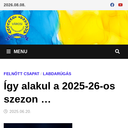
Skip
2026.08.08.
to
content
MENU
FELNŐTT CSAPAT
/
LABDARÚGÁS
Így alakul a 2025-26-os
szezon …
2025.06.20.