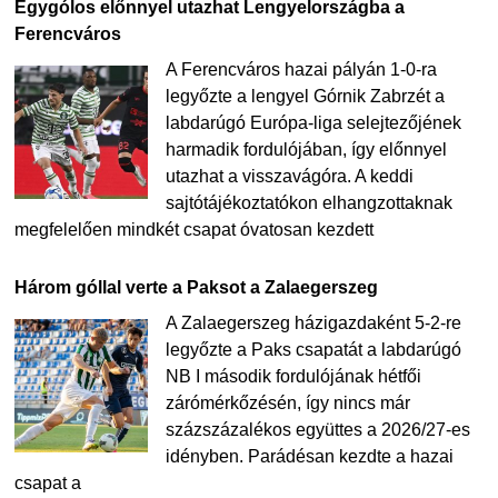
Egygólos előnnyel utazhat Lengyelországba a
Ferencváros
A Ferencváros hazai pályán 1-0-ra
legyőzte a lengyel Górnik Zabrzét a
labdarúgó Európa-liga selejtezőjének
harmadik fordulójában, így előnnyel
utazhat a visszavágóra. A keddi
sajtótájékoztatókon elhangzottaknak
megfelelően mindkét csapat óvatosan kezdett
Három góllal verte a Paksot a Zalaegerszeg
A Zalaegerszeg házigazdaként 5-2-re
legyőzte a Paks csapatát a labdarúgó
NB I második fordulójának hétfői
zárómérkőzésén, így nincs már
százszázalékos együttes a 2026/27-es
idényben. Parádésan kezdte a hazai
csapat a