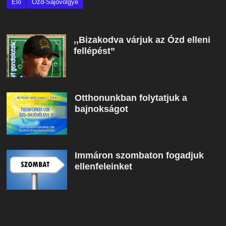
Élő
Ózd-Sajóvölgye
,,Bizakodva várjuk az Ózd elleni
fellépést”
Otthonunkban folytatjuk a
bajnokságot
Immáron szombaton fogadjuk
ellenfeleinket