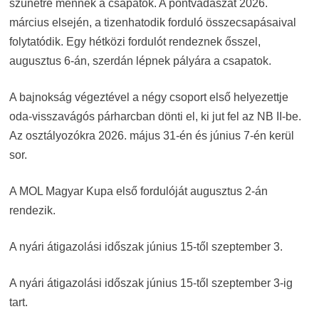
szünetre mennek a csapatok. A pontvadászat 2026.
március elsején, a tizenhatodik forduló összecsapásaival
folytatódik. Egy hétközi fordulót rendeznek ősszel,
augusztus 6-án, szerdán lépnek pályára a csapatok.
A bajnokság végeztével a négy csoport első helyezettje
oda-visszavágós párharcban dönti el, ki jut fel az NB II-be.
Az osztályozókra 2026. május 31-én és június 7-én kerül
sor.
A MOL Magyar Kupa első fordulóját augusztus 2-án
rendezik.
A nyári átigazolási időszak június 15-től szeptember 3.
A nyári átigazolási időszak június 15-től szeptember 3-ig
tart.