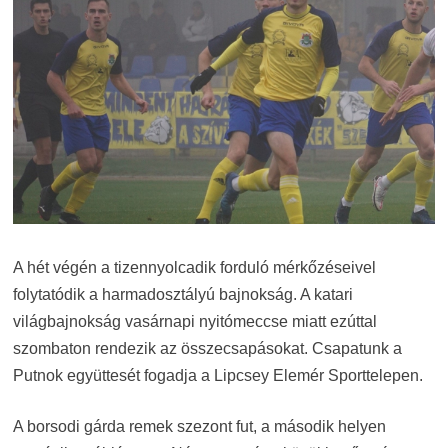
A hét végén a tizennyolcadik forduló mérkőzéseivel
folytatódik a harmadosztályú bajnokság. A katari
világbajnokság vasárnapi nyitómeccse miatt ezúttal
szombaton rendezik az összecsapásokat. Csapatunk a
Putnok együttesét fogadja a Lipcsey Elemér Sporttelepen.
A borsodi gárda remek szezont fut, a második helyen