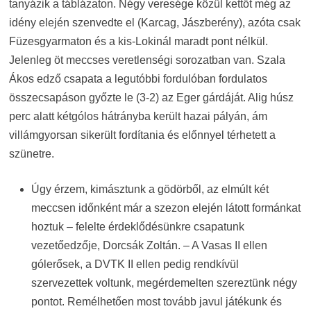
tanyázik a táblázaton. Négy veresége közül kettőt még az
idény elején szenvedte el (Karcag, Jászberény), azóta csak
Füzesgyarmaton és a kis-Lokinál maradt pont nélkül.
Jelenleg öt meccses veretlenségi sorozatban van. Szala
Ákos edző csapata a legutóbbi fordulóban fordulatos
összecsapáson győzte le (3-2) az Eger gárdáját. Alig húsz
perc alatt kétgólos hátrányba került hazai pályán, ám
villámgyorsan sikerült fordítania és előnnyel térhetett a
szünetre.
Úgy érzem, kimásztunk a gödörből, az elmúlt két
meccsen időnként már a szezon elején látott formánkat
hoztuk – felelte érdeklődésünkre csapatunk
vezetőedzője, Dorcsák Zoltán. – A Vasas II ellen
gólerősek, a DVTK II ellen pedig rendkívül
szervezettek voltunk, megérdemelten szereztünk négy
pontot. Remélhetően most tovább javul játékunk és