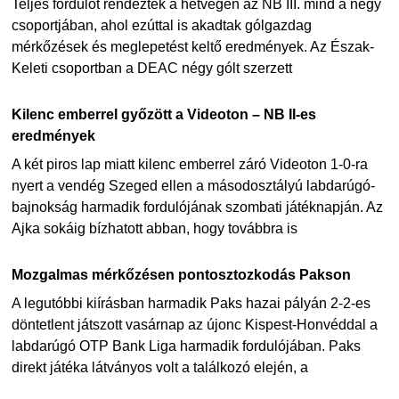
Teljes fordulót rendeztek a hétvégén az NB III. mind a négy
csoportjában, ahol ezúttal is akadtak gólgazdag
mérkőzések és meglepetést keltő eredmények. Az Észak-
Keleti csoportban a DEAC négy gólt szerzett
Kilenc emberrel győzött a Videoton – NB II-es
eredmények
A két piros lap miatt kilenc emberrel záró Videoton 1-0-ra
nyert a vendég Szeged ellen a másodosztályú labdarúgó-
bajnokság harmadik fordulójának szombati játéknapján. Az
Ajka sokáig bízhatott abban, hogy továbbra is
Mozgalmas mérkőzésen pontosztozkodás Pakson
A legutóbbi kiírásban harmadik Paks hazai pályán 2-2-es
döntetlent játszott vasárnap az újonc Kispest-Honvéddal a
labdarúgó OTP Bank Liga harmadik fordulójában. Paks
direkt játéka látványos volt a találkozó elején, a