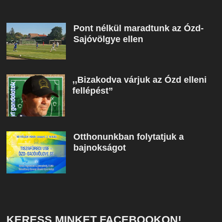
Pont nélkül maradtunk az Ózd-
Sajóvölgye ellen
,,Bizakodva várjuk az Ózd elleni
fellépést”
Otthonunkban folytatjuk a
bajnokságot
KERESS MINKET FACEBOOKON!