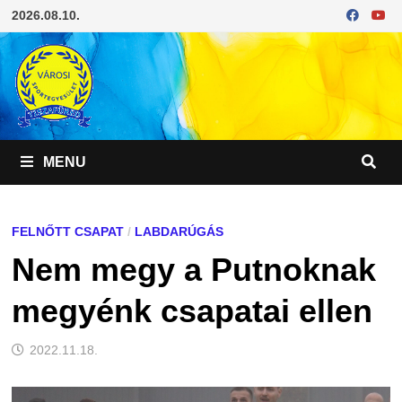
Skip
2026.08.10.
to
content
MENU
FELNŐTT CSAPAT
/
LABDARÚGÁS
Nem megy a Putnoknak
megyénk csapatai ellen
2022.11.18.