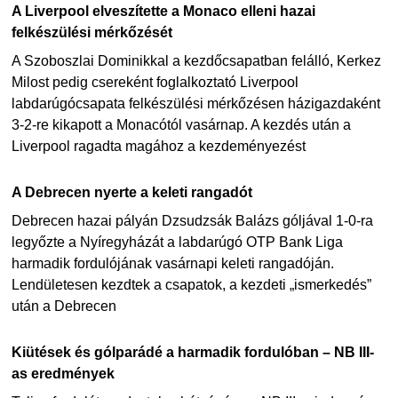
A Liverpool elveszítette a Monaco elleni hazai
felkészülési mérkőzését
A Szoboszlai Dominikkal a kezdőcsapatban felálló, Kerkez
Milost pedig csereként foglalkoztató Liverpool
labdarúgócsapata felkészülési mérkőzésen házigazdaként
3-2-re kikapott a Monacótól vasárnap. A kezdés után a
Liverpool ragadta magához a kezdeményezést
A Debrecen nyerte a keleti rangadót
Debrecen hazai pályán Dzsudzsák Balázs góljával 1-0-ra
legyőzte a Nyíregyházát a labdarúgó OTP Bank Liga
harmadik fordulójának vasárnapi keleti rangadóján.
Lendületesen kezdtek a csapatok, a kezdeti „ismerkedés”
után a Debrecen
Kiütések és gólparádé a harmadik fordulóban – NB III-
as eredmények