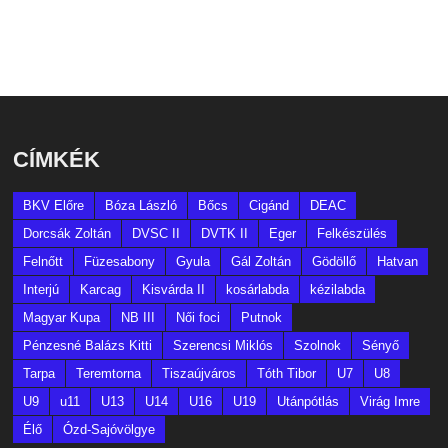
CÍMKÉK
BKV Előre
Bóza László
Bőcs
Cigánd
DEAC
Dorcsák Zoltán
DVSC II
DVTK II
Eger
Felkészülés
Felnőtt
Füzesabony
Gyula
Gál Zoltán
Gödöllő
Hatvan
Interjú
Karcag
Kisvárda II
kosárlabda
kézilabda
Magyar Kupa
NB III
Női foci
Putnok
Pénzesné Balázs Kitti
Szerencsi Miklós
Szolnok
Sényő
Tarpa
Teremtorna
Tiszaújváros
Tóth Tibor
U7
U8
U9
u11
U13
U14
U16
U19
Utánpótlás
Virág Imre
Élő
Ózd-Sajóvölgye