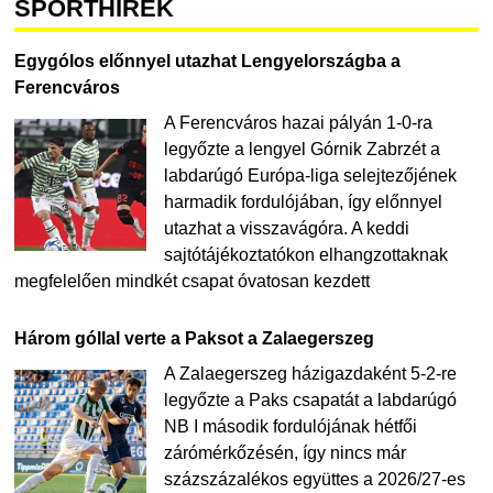
SPORTHÍREK
Egygólos előnnyel utazhat Lengyelországba a
Ferencváros
A Ferencváros hazai pályán 1-0-ra
legyőzte a lengyel Górnik Zabrzét a
labdarúgó Európa-liga selejtezőjének
harmadik fordulójában, így előnnyel
utazhat a visszavágóra. A keddi
sajtótájékoztatókon elhangzottaknak
megfelelően mindkét csapat óvatosan kezdett
Három góllal verte a Paksot a Zalaegerszeg
A Zalaegerszeg házigazdaként 5-2-re
legyőzte a Paks csapatát a labdarúgó
NB I második fordulójának hétfői
zárómérkőzésén, így nincs már
százszázalékos együttes a 2026/27-es