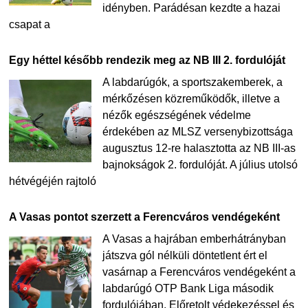
idényben. Parádésan kezdte a hazai
csapat a
Egy héttel később rendezik meg az NB III 2. fordulóját
A labdarúgók, a sportszakemberek, a
mérkőzésen közreműködők, illetve a
nézők egészségének védelme
érdekében az MLSZ versenybizottsága
augusztus 12-re halasztotta az NB III-as
bajnokságok 2. fordulóját. A július utolsó
hétvégéjén rajtoló
A Vasas pontot szerzett a Ferencváros vendégeként
A Vasas a hajrában emberhátrányban
játszva gól nélküli döntetlent ért el
vasárnap a Ferencváros vendégeként a
labdarúgó OTP Bank Liga második
fordulójában. Előretolt védekezéssel és