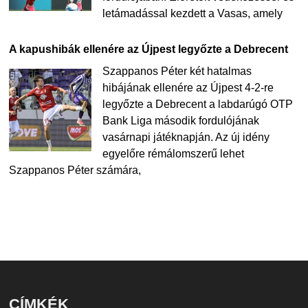
letámadással kezdett a Vasas, amely
A kapushibák ellenére az Újpest legyőzte a Debrecent
Szappanos Péter két hatalmas
hibájának ellenére az Újpest 4-2-re
legyőzte a Debrecent a labdarúgó OTP
Bank Liga második fordulójának
vasárnapi játéknapján. Az új idény
egyelőre rémálomszerű lehet
Szappanos Péter számára,
CÍMKÉK