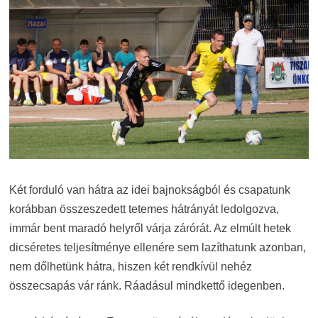
Két forduló van hátra az idei bajnokságból és csapatunk
korábban összeszedett tetemes hátrányát ledolgozva,
immár bent maradó helyről várja zárórát. Az elmúlt hetek
dicséretes teljesítménye ellenére sem lazíthatunk azonban,
nem dőlhetünk hátra, hiszen két rendkívül nehéz
összecsapás vár ránk. Ráadásul mindkettő idegenben.