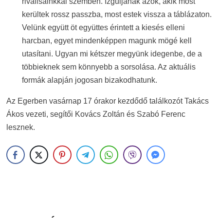
riválisainkkal szemben. Izguljanak azok, akik most
kerültek rossz passzba, most estek vissza a táblázaton.
Velünk együtt öt együttes érintett a kiesés elleni
harcban, egyet mindenképpen magunk mögé kell
utasítani. Ugyan mi kétszer megyünk idegenbe, de a
többieknek sem könnyebb a sorsolása. Az aktuális
formák alapján jogosan bizakodhatunk.
Az Egerben vasárnap 17 órakor kezdődő találkozót Takács
Ákos vezeti, segítői Kovács Zoltán és Szabó Ferenc
lesznek.