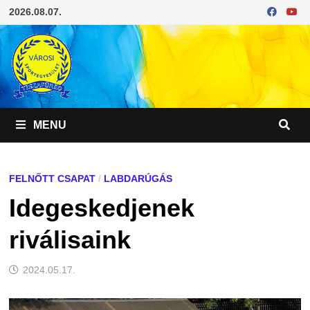
Skip
2026.08.07.
to
content
MENU
FELNŐTT CSAPAT
/
LABDARÚGÁS
Idegeskedjenek
riválisaink
2024.05.17.