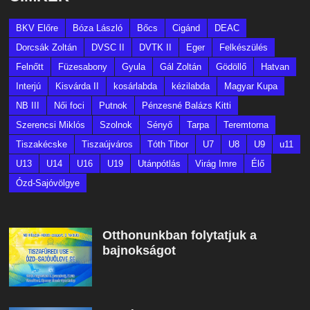
BKV Előre
Bóza László
Bőcs
Cigánd
DEAC
Dorcsák Zoltán
DVSC II
DVTK II
Eger
Felkészülés
Felnőtt
Füzesabony
Gyula
Gál Zoltán
Gödöllő
Hatvan
Interjú
Kisvárda II
kosárlabda
kézilabda
Magyar Kupa
NB III
Női foci
Putnok
Pénzesné Balázs Kitti
Szerencsi Miklós
Szolnok
Sényő
Tarpa
Teremtorna
Tiszakécske
Tiszaújváros
Tóth Tibor
U7
U8
U9
u11
U13
U14
U16
U19
Utánpótlás
Virág Imre
Élő
Ózd-Sajóvölgye
Otthonunkban folytatjuk a
bajnokságot