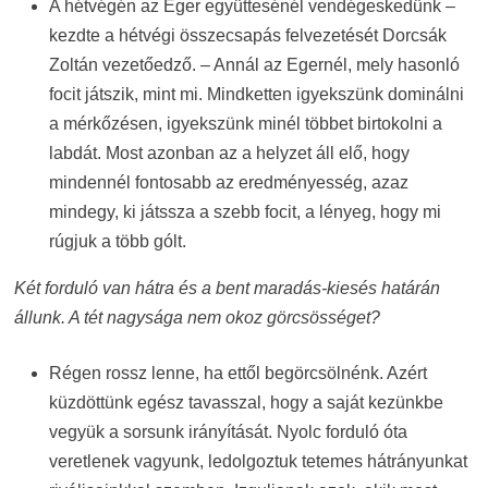
A hétvégén az Eger együttesénél vendégeskedünk –
kezdte a hétvégi összecsapás felvezetését Dorcsák
Zoltán vezetőedző. – Annál az Egernél, mely hasonló
focit játszik, mint mi. Mindketten igyekszünk dominálni
a mérkőzésen, igyekszünk minél többet birtokolni a
labdát. Most azonban az a helyzet áll elő, hogy
mindennél fontosabb az eredményesség, azaz
mindegy, ki játssza a szebb focit, a lényeg, hogy mi
rúgjuk a több gólt.
Két forduló van hátra és a bent maradás-kiesés határán
állunk. A tét nagysága nem okoz görcsösséget?
Régen rossz lenne, ha ettől begörcsölnénk. Azért
küzdöttünk egész tavasszal, hogy a saját kezünkbe
vegyük a sorsunk irányítását. Nyolc forduló óta
veretlenek vagyunk, ledolgoztuk tetemes hátrányunkat