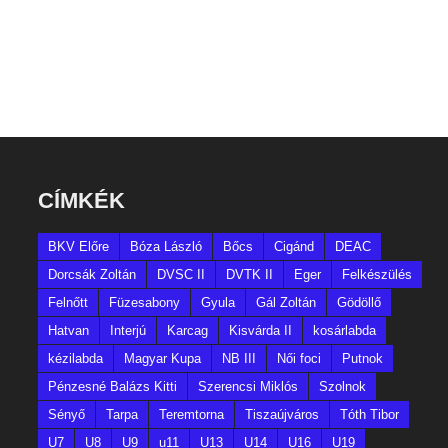
CÍMKÉK
BKV Előre
Bóza László
Bőcs
Cigánd
DEAC
Dorcsák Zoltán
DVSC II
DVTK II
Eger
Felkészülés
Felnőtt
Füzesabony
Gyula
Gál Zoltán
Gödöllő
Hatvan
Interjú
Karcag
Kisvárda II
kosárlabda
kézilabda
Magyar Kupa
NB III
Női foci
Putnok
Pénzesné Balázs Kitti
Szerencsi Miklós
Szolnok
Sényő
Tarpa
Teremtorna
Tiszaújváros
Tóth Tibor
U7
U8
U9
u11
U13
U14
U16
U19