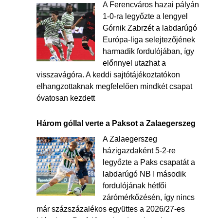
A Ferencváros hazai pályán
1-0-ra legyőzte a lengyel
Górnik Zabrzét a labdarúgó
Európa-liga selejtezőjének
harmadik fordulójában, így
előnnyel utazhat a
visszavágóra. A keddi sajtótájékoztatókon
elhangzottaknak megfelelően mindkét csapat
óvatosan kezdett
Három góllal verte a Paksot a Zalaegerszeg
A Zalaegerszeg
házigazdaként 5-2-re
legyőzte a Paks csapatát a
labdarúgó NB I második
fordulójának hétfői
zárómérkőzésén, így nincs
már százszázalékos együttes a 2026/27-es