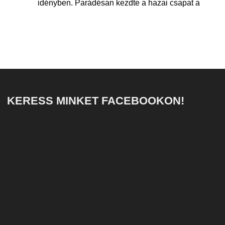
idényben. Parádésan kezdte a hazai csapat a
KERESS MINKET FACEBOOKON!