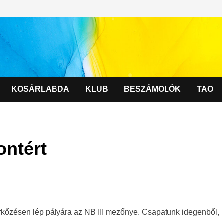
KOSÁRLABDA
KLUB
BESZÁMOLÓK
TAO
ontért
érkőzésen lép pályára az NB III mezőnye. Csapatunk idegenből,