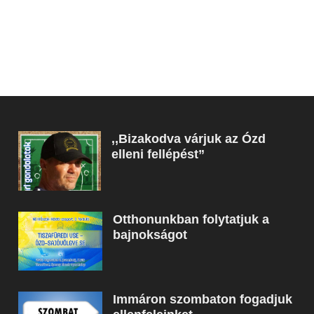
,,Bizakodva várjuk az Ózd
elleni fellépést”
Otthonunkban folytatjuk a
bajnokságot
Immáron szombaton fogadjuk