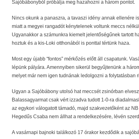
Sajóbábonyból próbálja meg hazahozni a három pontot.
Nincs okunk a panaszra, a tavaszi idény annak ellenére i
miatt a megyei rangadót kénytelenek voltunk meccs nélkül
Ugyanakkor a számunkra kiemelt jelentőségűnek tartott h
hoztuk és a kis-Loki otthonából is ponttal tértünk haza.
Most egy újabb “fontos” mérkőzés előtt áll csapatunk. V
lépünk pályára. Amennyiben sikerül begyűjtenünk a három 
melyet már nem igen tudnának ledolgozni a folytatásban ri
Ugyan a Sajóbábony utolsó hat meccsét zsinórban elveszíte
Balassagyarmat csak vért izzadva tudott 1-0-ra diadalmask
az egykori válogatott támadó, majd szakvezetőként az NB 
Hegedűs Csaba nem állhat a rendelkezésére, lévén szerdán
A vasárnapi bajnoki találkozó 17 órakor kezdődik a sajób