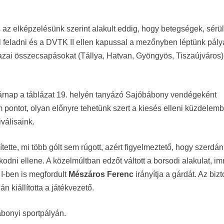
s az elképzelésünk szerint alakult eddig, hogy betegségek, sérü
 feladni és a DVTK II ellen kapussal a mezőnyben léptünk pály
azai összecsapásokat (Tállya, Hatvan, Gyöngyös, Tiszaújváros)
asárnap a táblázat 19. helyén tanyázó Sajóbábony vendégeként
pontot, olyan előnyre tehetünk szert a kiesés elleni küzdelem
válisaink.
tte, mi több gólt sem rúgott, azért figyelmeztető, hogy szerdán
odni ellene. A közelmúltban edzőt váltott a borsodi alakulat, i
I-ben is megfordult
Mészáros Ferenc
irányítja a gárdát. Az bizt
 kiállította a játékvezető.
ábonyi sportpályán.