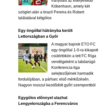
irányítást az esélyesebb
Köbenhavn, amely két
szöglet után a brazil Pereira és Robert
találatával kétgólos
Egy öngóllal hátrányba került
Lettországban a Győr
A magyar bajnok ETO FC
egy öngóllal 1-0-ra kikapott
csütörtökön a lett FC Riga
vendégeként a labdarúgó
Konferencia-liga
selejtezőjének harmadik
fordulójában, a párharc első mérkőzésén.
Nagyon rosszul kezdődött győri szempontból
Egygólos előnnyel utazhat
Lengyelországba a Ferencváros