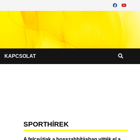
KAPCSOLAT
SPORTHÍREK
A felcsútiak a hosszabbításban vitték el a