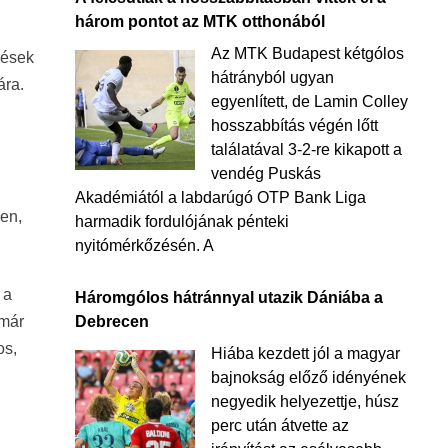
három pontot az MTK otthonából
Az MTK Budapest kétgólos
lések
hátrányból ugyan
ára.
egyenlített, de Lamin Colley
hosszabbítás végén lőtt
találatával 3-2-re kikapott a
vendég Puskás
Akadémiától a labdarúgó OTP Bank Liga
ben,
harmadik fordulójának pénteki
nyitómérkőzésén. A
 a
Háromgólos hátránnyal utazik Dániába a
mmár
Debrecen
os,
Hiába kezdett jól a magyar
bajnokság előző idényének
negyedik helyezettje, húsz
perc után átvette az