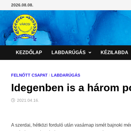
Skip
2026.08.08.
to
content
KEZDŐLAP
LABDARÚGÁS
KÉZILABDA
FELNŐTT CSAPAT
/
LABDARÚGÁS
Idegenben is a három p
2021.04.16.
A szerdai, hétközi forduló után vasárnap ismét bajnoki m