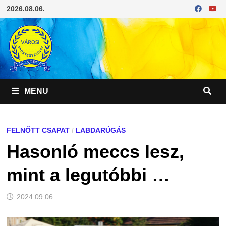
Skip
2026.08.06.
to
content
MENU
FELNŐTT CSAPAT
/
LABDARÚGÁS
Hasonló meccs lesz,
mint a legutóbbi …
2024.09.06.