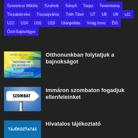
Szerencsi Miklós
Szolnok
Sényő
Tarpa
Teremtorna
Tiszakécske
Tiszaújváros
Tóth Tibor
U7
U8
U9
u11
U13
U14
U16
U19
Utánpótlás
Virág Imre
Élő
Ózd-Sajóvölgye
Otthonunkban folytatjuk a
bajnokságot
Immáron szombaton fogadjuk
ellenfeleinket
Hivatalos tájékoztató