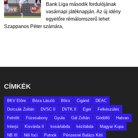
Bank Liga második fordulójának
vasárnapi játéknapján. Az új idény
egyelőre rémálomszerű lehet
Szappanos Péter számára,
CÍMKÉK
BKV Előre
Bóza László
Bőcs
Cigánd
DEAC
Dorcsák Zoltán
DVSC II
DVTK II
Eger
Felkészülés
Felnőtt
Füzesabony
Gyula
Gál Zoltán
Gödöllő
Hatvan
Interjú
Kisvárda II
kosárlabda
kézilabda
Magyar Kupa
NB III
Női foci
Putnok
Pénzesné Balázs Kitti