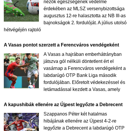
nézők egészségének védelme
érdekében az MLSZ versenybizottsága
augusztus 12-re halasztotta az NB III-as
bajnokságok 2. fordulóját. A július utolsó
hétvégéjén rajtoló
A Vasas pontot szerzett a Ferencváros vendégeként
A Vasas a hajrában emberhátrányban
játszva gól nélküli döntetlent ért el
vasárnap a Ferencváros vendégeként a
labdarúgó OTP Bank Liga második
fordulójában. Előretolt védekezéssel és
letámadással kezdett a Vasas, amely
A kapushibák ellenére az Újpest legyőzte a Debrecent
Szappanos Péter két hatalmas
hibájának ellenére az Újpest 4-2-re
legyőzte a Debrecent a labdarúgó OTP