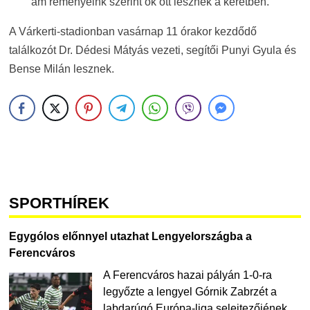
ám reményeink szerint ők ott lesznek a keretben.
A Várkerti-stadionban vasárnap 11 órakor kezdődő
találkozót Dr. Dédesi Mátyás vezeti, segítői Punyi Gyula és
Bense Milán lesznek.
SPORTHÍREK
Egygólos előnnyel utazhat Lengyelországba a
Ferencváros
A Ferencváros hazai pályán 1-0-ra
legyőzte a lengyel Górnik Zabrzét a
labdarúgó Európa-liga selejtezőjének