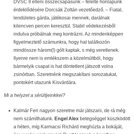
DVSC II elleni összecsapásunk – felelte honlapunk
érdeklődésére Dorcsák Zoltán vezetőedző. – Fiatal,
lendületes gárda, játékosai mennek, darálnak
kilencven percen keresztül. Stabil védekezésből
indulva próbálnak meg kontrázni. Az mindenképpen
figyelmeztető számunkra, hogy hat találkozón
mindössze három(!) gólt kaptak, s még veretlenek.
Ilyenre nem is emlékszem a közelmúltból, hogy
bármelyik csapat is hat döntetlent játszott volna
zsinórban. Szeretnénk megszakítani sorozatukat,
pontokért utazunk Kisvárdára.
Mi a helyzet a sérültjeinkkel?
Kalmár Feri nagyon szeretne már játszani, de rá még
nem számíthatunk.
Engel Alex
betegséggel küszködött
a héten, míg Karmacsi Richárd meghúzta a bokáját,