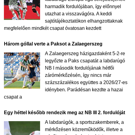
harmadik fordulójában, így előnnyel
utazhat a visszavágóra. A keddi
sajtótájékoztatókon elhangzottaknak
megfelelően mindkét csapat óvatosan kezdett
Három góllal verte a Paksot a Zalaegerszeg
A Zalaegerszeg házigazdaként 5-2-re
legyőzte a Paks csapatát a labdarúgó
NB I második fordulójának hétfői
zárómérkőzésén, így nincs már
százszázalékos együttes a 2026/27-es
idényben. Parádésan kezdte a hazai
csapat a
Egy héttel később rendezik meg az NB III 2. fordulóját
A labdarúgók, a sportszakemberek, a
mérkőzésen közreműködők, illetve a