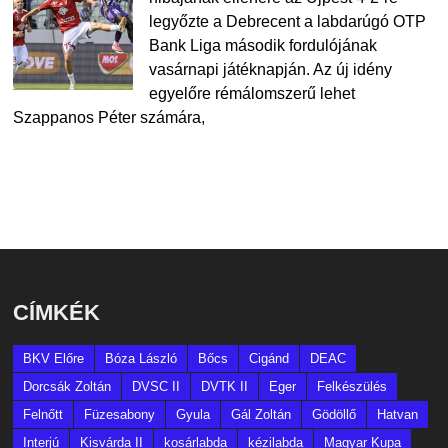
legyőzte a Debrecent a labdarúgó OTP
Bank Liga második fordulójának
vasárnapi játéknapján. Az új idény
egyelőre rémálomszerű lehet
Szappanos Péter számára,
CÍMKÉK
BKV Előre
Bóza László
Bőcs
Cigánd
DEAC
Dorcsák Zoltán
DVSC II
DVTK II
Eger
Felkészülés
Felnőtt
Füzesabony
Gyula
Gál Zoltán
Gödöllő
Hatvan
Interjú
Kisvárda II
kosárlabda
kézilabda
Magyar Kupa