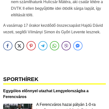
nem számíthatunk Hulicsár Mátéra, aki csatár létére a
DVTK II ellen begyűjtötte idei ötödik sárga lapját, így
eltiltását tölti.
A vasárnap 17 órakor kezdődő összecsapást Hajdú Dávid
vezeti, segítői Vilmányi Simon és Győri Levente lesznek.
SPORTHÍREK
Egygólos előnnyel utazhat Lengyelországba a
Ferencváros
A Ferencváros hazai pályán 1-0-ra