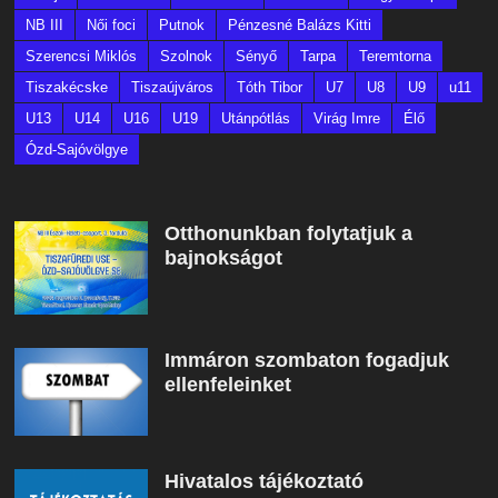
NB III
Női foci
Putnok
Pénzesné Balázs Kitti
Szerencsi Miklós
Szolnok
Sényő
Tarpa
Teremtorna
Tiszakécske
Tiszaújváros
Tóth Tibor
U7
U8
U9
u11
U13
U14
U16
U19
Utánpótlás
Virág Imre
Élő
Ózd-Sajóvölgye
Otthonunkban folytatjuk a
bajnokságot
Immáron szombaton fogadjuk
ellenfeleinket
Hivatalos tájékoztató