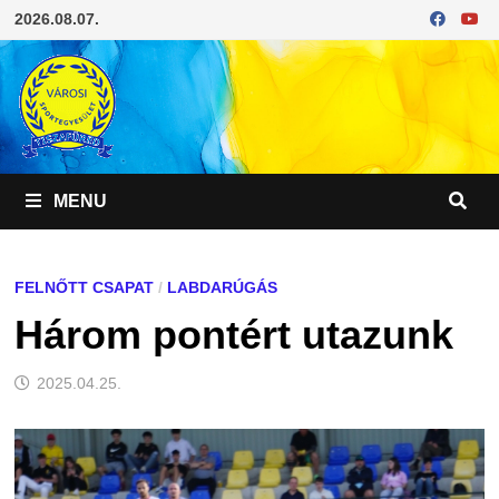
Skip
2026.08.07.
to
content
MENU
FELNŐTT CSAPAT
/
LABDARÚGÁS
Három pontért utazunk
2025.04.25.