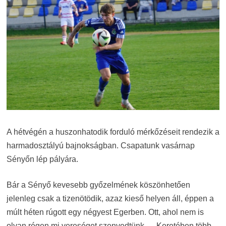
A hétvégén a huszonhatodik forduló mérkőzéseit rendezik a
harmadosztályú bajnokságban. Csapatunk vasárnap
Sényőn lép pályára.
Bár a Sényő kevesebb győzelmének köszönhetően
jelenleg csak a tizenötödik, azaz kieső helyen áll, éppen a
múlt héten rúgott egy négyest Egerben. Ott, ahol nem is
olyan régen mi vereséget szenvedtünk … Keretében több