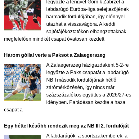
legyőzte a lengyel Górnik Zabrzét a
labdarúgó Európa-liga selejtezőjének
harmadik fordulójában, így előnnyel
utazhat a visszavágóra. A keddi
sajtótájékoztatókon elhangzottaknak
megfelelően mindkét csapat óvatosan kezdett
Három góllal verte a Paksot a Zalaegerszeg
A Zalaegerszeg házigazdaként 5-2-re
legyőzte a Paks csapatát a labdarúgó
NB I második fordulójának hétfői
zárómérkőzésén, így nincs már
százszázalékos együttes a 2026/27-es
idényben. Parádésan kezdte a hazai
csapat a
Egy héttel később rendezik meg az NB III 2. fordulóját
A labdarúgók, a sportszakemberek, a