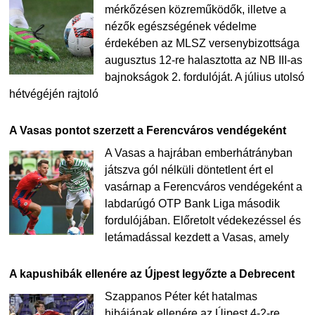
mérkőzésen közreműködők, illetve a
nézők egészségének védelme
érdekében az MLSZ versenybizottsága
augusztus 12-re halasztotta az NB III-as
bajnokságok 2. fordulóját. A július utolsó
hétvégéjén rajtoló
A Vasas pontot szerzett a Ferencváros vendégeként
A Vasas a hajrában emberhátrányban
játszva gól nélküli döntetlent ért el
vasárnap a Ferencváros vendégeként a
labdarúgó OTP Bank Liga második
fordulójában. Előretolt védekezéssel és
letámadással kezdett a Vasas, amely
A kapushibák ellenére az Újpest legyőzte a Debrecent
Szappanos Péter két hatalmas
hibájának ellenére az Újpest 4-2-re