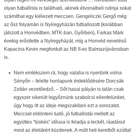
olyan futballista is található, akinek élvonalbeli rutinja sokat
számíthat egy kiélezett meccsen. Gengeliczki Gergő még
az ősz folyamán is Nyíregyházán futballozott (korábban
játszott a Honvédben, MTK-ban, Győrben), Farkas Márk
évekig erősítette a Nyíregyházát, míg a Honvéd nevelésű
Kapacina Kevin megfordult az NB II-es Balmazújvárosban
is.
Nem emlékszem rá, hogy valaha is nyertünk volna
Sényőn – felelte honlapunk érdeklődésére Dorcsák
Zoltán vezetőedző. – Sőt hazai pályán is talán csak
egyszer sikerült legyőznünk szabolcsi ellenfelünket,
úgy hogy itt az ideje megszakítani ezt a sorozatot.
Meccset eldönteni tudó, jó futballistái mellett az
együttes “tüskés” stílusa is feladja a leckét, ráadásul
most az életükért küzdenek. A múlt heti keretből ezúttal