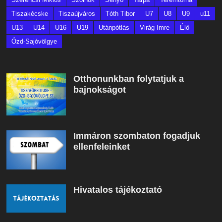
Tiszakécske
Tiszaújváros
Tóth Tibor
U7
U8
U9
u11
U13
U14
U16
U19
Utánpótlás
Virág Imre
Élő
Ózd-Sajóvölgye
Otthonunkban folytatjuk a
bajnokságot
Immáron szombaton fogadjuk
ellenfeleinket
Hivatalos tájékoztató