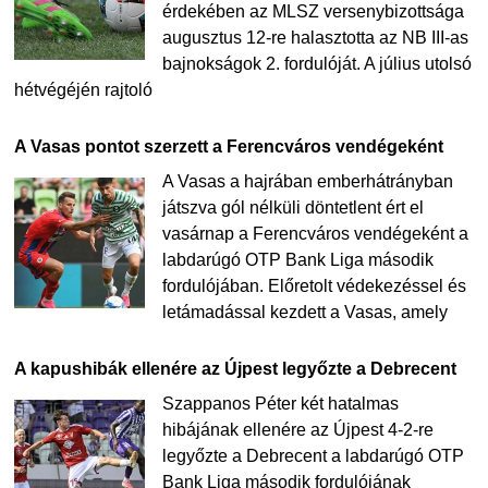
érdekében az MLSZ versenybizottsága
augusztus 12-re halasztotta az NB III-as
bajnokságok 2. fordulóját. A július utolsó
hétvégéjén rajtoló
A Vasas pontot szerzett a Ferencváros vendégeként
A Vasas a hajrában emberhátrányban
játszva gól nélküli döntetlent ért el
vasárnap a Ferencváros vendégeként a
labdarúgó OTP Bank Liga második
fordulójában. Előretolt védekezéssel és
letámadással kezdett a Vasas, amely
A kapushibák ellenére az Újpest legyőzte a Debrecent
Szappanos Péter két hatalmas
hibájának ellenére az Újpest 4-2-re
legyőzte a Debrecent a labdarúgó OTP
Bank Liga második fordulójának