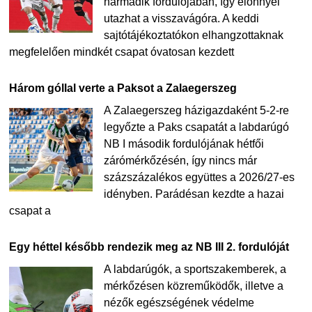
harmadik fordulójában, így előnnyel
utazhat a visszavágóra. A keddi
sajtótájékoztatókon elhangzottaknak
megfelelően mindkét csapat óvatosan kezdett
Három góllal verte a Paksot a Zalaegerszeg
A Zalaegerszeg házigazdaként 5-2-re
legyőzte a Paks csapatát a labdarúgó
NB I második fordulójának hétfői
zárómérkőzésén, így nincs már
százszázalékos együttes a 2026/27-es
idényben. Parádésan kezdte a hazai
csapat a
Egy héttel később rendezik meg az NB III 2. fordulóját
A labdarúgók, a sportszakemberek, a
mérkőzésen közreműködők, illetve a
nézők egészségének védelme