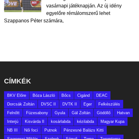
vasárnapi játéknapján. Az új idény
egyelőre rémálomszerű lehet
Szappanos Péter számára,
CÍMKÉK
BKV Előre
Bóza László
Bőcs
Cigánd
DEAC
Dorcsák Zoltán
DVSC II
DVTK II
Eger
Felkészülés
Felnőtt
Füzesabony
Gyula
Gál Zoltán
Gödöllő
Hatvan
Interjú
Kisvárda II
kosárlabda
kézilabda
Magyar Kupa
NB III
Női foci
Putnok
Pénzesné Balázs Kitti
Szerencsi Miklós
Szolnok
Sényő
Tarpa
Teremtorna