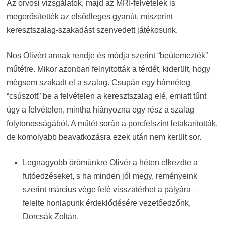
Az orvosi vizsgálatok, majd az MRI-felvételek is
megerősítették az elsődleges gyanút, miszerint
keresztszalag-szakadást szenvedett játékosunk.
Nos Olivért annak rendje és módja szerint “beütemezték”
műtétre. Mikor azonban felnyitották a térdét, kiderült, hogy
mégsem szakadt el a szalag. Csupán egy hámréteg
“csúszott” be a felvételen a keresztszalag elé, emiatt tűnt
úgy a felvételen, mintha hiányozna egy rész a szalag
folytonosságából. A műtét során a porcfelszínt letakarították,
de komolyabb beavatkozásra ezek után nem került sor.
Legnagyobb örömünkre Olivér a héten elkezdte a
futóedzéseket, s ha minden jól megy, reményeink
szerint március vége felé visszatérhet a pályára –
felelte honlapunk érdeklődésére vezetőedzőnk,
Dorcsák Zoltán.