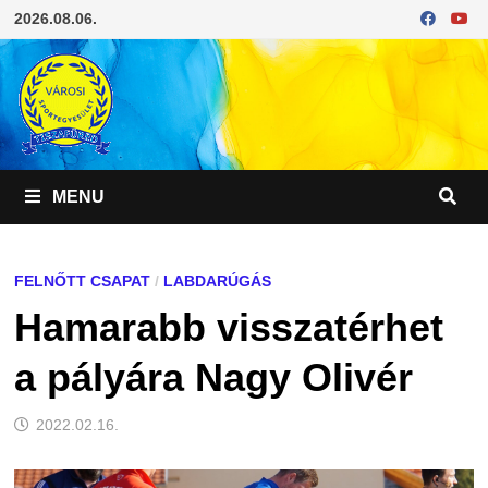
Skip
2026.08.06.
to
content
MENU
FELNŐTT CSAPAT
/
LABDARÚGÁS
Hamarabb visszatérhet
a pályára Nagy Olivér
2022.02.16.