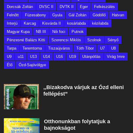
Dorcsák Zoltán
DVSC II
DVTK II
Eger
Felkészülés
Felnőtt
Füzesabony
Gyula
Gál Zoltán
Gödöllő
Hatvan
Interjú
Karcag
Kisvárda II
kosárlabda
kézilabda
Magyar Kupa
NB III
Női foci
Putnok
Pénzesné Balázs Kitti
Szerencsi Miklós
Szolnok
Sényő
Tarpa
Teremtorna
Tiszaújváros
Tóth Tibor
U7
U8
U9
u11
U13
U14
U16
U19
Utánpótlás
Virág Imre
Élő
Ózd-Sajóvölgye
,,Bizakodva várjuk az Ózd elleni
fellépést”
Otthonunkban folytatjuk a
bajnokságot