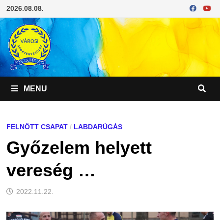
Skip
2026.08.08.
to
content
MENU
FELNŐTT CSAPAT
/
LABDARÚGÁS
Győzelem helyett
vereség …
2022.11.22.