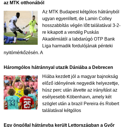
az MTK otthonából
Az MTK Budapest kétgólos hátrányból
ugyan egyenlített, de Lamin Colley
hosszabbítás végén lőtt találatával 3-2-
re kikapott a vendég Puskás
Akadémiától a labdarúgó OTP Bank
Liga harmadik fordulójának pénteki
nyitómérkőzésén. A
Háromgólos hátránnyal utazik Dániába a Debrecen
Hiába kezdett jól a magyar bajnokság
előző idényének negyedik helyezettje,
húsz perc után átvette az irányítást az
esélyesebb Köbenhavn, amely két
szöglet után a brazil Pereira és Robert
találatával kétgólos
Egy öngóllal hátrányba került Lettországban a Győr