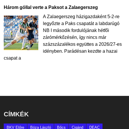
Három góllal verte a Paksot a Zalaegerszeg
A Zalaegerszeg házigazdaként 5-2-re
legyőzte a Paks csapatát a labdarúgó
NB I második fordulójának hétfői
zárómérkőzésén, így nincs már
százszázalékos együttes a 2026/27-es
idényben. Parádésan kezdte a hazai
csapat a
CÍMKÉK
BKV Előre
Bóza László
Bőcs
Cigánd
DEAC