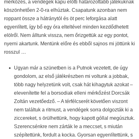
mérkőzés, a vendégek kapu előtti határozottabb játékuknak
köszönhetően 2-0-ra elhúztak. Csapatunk azonban nem
roppant össze a hátránytól és öt perc leforgása alatt
egyenlített, így bő egy óra elteltével minden kezdődhetett
elölről. Nem álltunk vissza, nem őrizgettük az egy pontot,
nyerni akartunk. Mentünk előre és ebből sajnos mi jöttünk ki
rosszul …
Ugyan már a szünetben is a Putnok vezetett, de úgy
gondolom, az első játékrészben mi voltunk a jobbak,
több nagy helyzetünk volt, csak hát kihagytuk azokat –
elevenítette fel a borsodiak elleni mérkőzést Dorcsák
Zoltán vezetőedző. – A térfélcserét követően viszont
nem találtuk a ritmust, a vendégek sorra dolgozták ki a
ziccereket, s örülhettünk, hogy kapott góllal megúsztuk.
Szerencsénkre nem zárták le a meccset, s miután
szépítettünk, fordult a kocka. Gyorsan egyenlítettünk, s