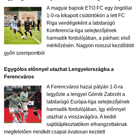
A magyar bajnok ETO FC egy öngóllal
1-0-ra kikapott csütörtökön a lett FC
Riga vendégeként a labdarúgó
Konferencia-liga selejtezőjének
harmadik fordulójában, a párharc első
mérkőzésén. Nagyon rosszul kezdődött
győri szempontból
Egygólos előnnyel utazhat Lengyelországba a
Ferencváros
A Ferencváros hazai pályán 1-0-ra
legyőzte a lengyel Górnik Zabrzét a
labdarúgó Európa-liga selejtezőjének
harmadik fordulójában, így előnnyel
utazhat a visszavágóra. A keddi
sajtótájékoztatókon elhangzottaknak
megfelelően mindkét csapat óvatosan kezdett