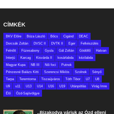
CÍMKÉK
BKV Előre
Bóza László
Bőcs
Cigánd
DEAC
Dorcsák Zoltán
DVSC II
DVTK II
Eger
Felkészülés
Felnőtt
Füzesabony
Gyula
Gál Zoltán
Gödöllő
Hatvan
Interjú
Karcag
Kisvárda II
kosárlabda
kézilabda
Magyar Kupa
NB III
Női foci
Putnok
Pénzesné Balázs Kitti
Szerencsi Miklós
Szolnok
Sényő
Tarpa
Teremtorna
Tiszaújváros
Tóth Tibor
U7
U8
U9
u11
U13
U14
U16
U19
Utánpótlás
Virág Imre
Élő
Ózd-Sajóvölgye
,,Bizakodva várjuk az Ózd elleni