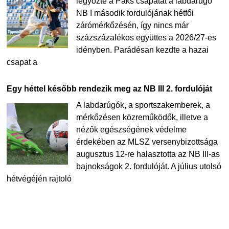
legyőzte a Paks csapatát a labdarúgó
NB I második fordulójának hétfői
zárómérkőzésén, így nincs már
százszázalékos együttes a 2026/27-es
idényben. Parádésan kezdte a hazai
csapat a
Egy héttel később rendezik meg az NB III 2. fordulóját
A labdarúgók, a sportszakemberek, a
mérkőzésen közreműködők, illetve a
nézők egészségének védelme
érdekében az MLSZ versenybizottsága
augusztus 12-re halasztotta az NB III-as
bajnokságok 2. fordulóját. A július utolsó
hétvégéjén rajtoló