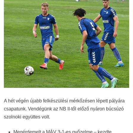
A hét végén újabb felkészülési mérkőzésen lépett pályára
csapatunk. Vendégünk az NB II-től előző nyáron búcsúzó
szolnoki együttes volt.
Megérdemelt a MÁV 3-1-es győzelme – kezdte