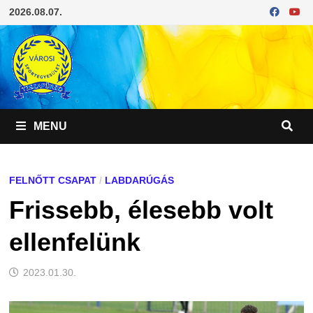
Skip
2026.08.07.
to
content
MENU
FELNŐTT CSAPAT
/
LABDARÚGÁS
Frissebb, élesebb volt
ellenfelünk
2023.01.30.