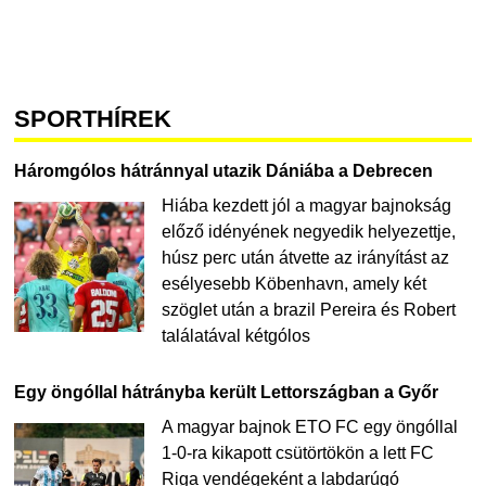
SPORTHÍREK
Háromgólos hátránnyal utazik Dániába a Debrecen
Hiába kezdett jól a magyar bajnokság
előző idényének negyedik helyezettje,
húsz perc után átvette az irányítást az
esélyesebb Köbenhavn, amely két
szöglet után a brazil Pereira és Robert
találatával kétgólos
Egy öngóllal hátrányba került Lettországban a Győr
A magyar bajnok ETO FC egy öngóllal
1-0-ra kikapott csütörtökön a lett FC
Riga vendégeként a labdarúgó