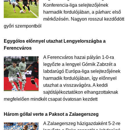
Konferencia-liga selejtezőjének
harmadik fordulójában, a párharc első
mérkőzésén. Nagyon rosszul kezdődött
győri szempontból
Egygólos előnnyel utazhat Lengyelországba a
Ferencváros
A Ferencváros hazai pályán 1-0-ra
legyőzte a lengyel Górnik Zabrzét a
labdarúgó Európa-liga selejtezőjének
harmadik fordulójában, így előnnyel
utazhat a visszavágóra. A keddi
sajtótájékoztatókon elhangzottaknak
megfelelően mindkét csapat óvatosan kezdett
Három góllal verte a Paksot a Zalaegerszeg
A Zalaegerszeg házigazdaként 5-2-re