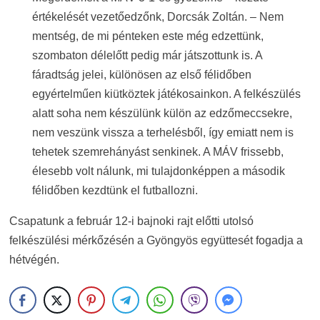
értékelését vezetőedzőnk, Dorcsák Zoltán. – Nem
mentség, de mi pénteken este még edzettünk,
szombaton délelőtt pedig már játszottunk is. A
fáradtság jelei, különösen az első félidőben
egyértelműen kiütköztek játékosainkon. A felkészülés
alatt soha nem készülünk külön az edzőmeccsekre,
nem veszünk vissza a terhelésből, így emiatt nem is
tehetek szemrehányást senkinek. A MÁV frissebb,
élesebb volt nálunk, mi tulajdonképpen a második
félidőben kezdtünk el futballozni.
Csapatunk a február 12-i bajnoki rajt előtti utolsó
felkészülési mérkőzésén a Gyöngyös együttesét fogadja a
hétvégén.