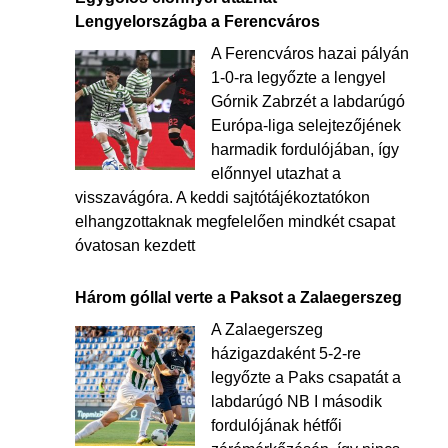
Lengyelországba a Ferencváros
A Ferencváros hazai pályán
1-0-ra legyőzte a lengyel
Górnik Zabrzét a labdarúgó
Európa-liga selejtezőjének
harmadik fordulójában, így
előnnyel utazhat a
visszavágóra. A keddi sajtótájékoztatókon
elhangzottaknak megfelelően mindkét csapat
óvatosan kezdett
Három góllal verte a Paksot a Zalaegerszeg
A Zalaegerszeg
házigazdaként 5-2-re
legyőzte a Paks csapatát a
labdarúgó NB I második
fordulójának hétfői