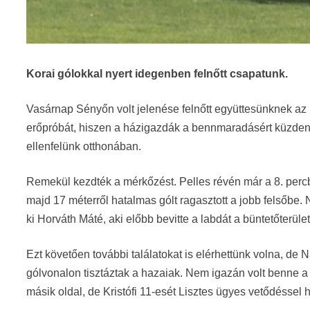
Korai gólokkal nyert idegenben felnőtt csapatunk.
Vasárnap Sényőn volt jelenése felnőtt együttesünknek az
erőpróbát, hiszen a házigazdák a bennmaradásért küzden
ellenfelünk otthonában.
Remekül kezdték a mérkőzést. Pelles révén már a 8. perc
majd 17 méterről hatalmas gólt ragasztott a jobb felsőbe
ki Horváth Máté, aki előbb bevitte a labdát a büntetőterület
Ezt követően további találatokat is elérhettünk volna, de
gólvonalon tisztáztak a hazaiak. Nem igazán volt benne a
másik oldal, de Kristófi 11-esét Lisztes ügyes vetődéssel há