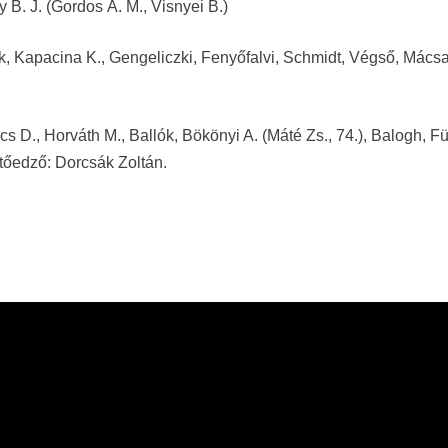
 B. J. (Gordos Á. M., Visnyei B.)
 Kapacina K., Gengeliczki, Fenyőfalvi, Schmidt, Végső, Mácsa
ács D., Horváth M., Ballók, Bökönyi A. (Máté Zs., 74.), Balogh, Fü
etőedző: Dorcsák Zoltán.