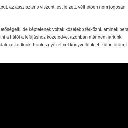
put, az asszisztens viszont lest jelzett, vélhetően nem jogosan,
ehetőségeik, de képtelenek voltak közelebb férkőzni, aminek per
tni a hálót a lefújáshoz közeledve, azonban már nem jártunk
iadalmaskodtunk. Fontos győzelmet könyveltünk el, külön öröm,