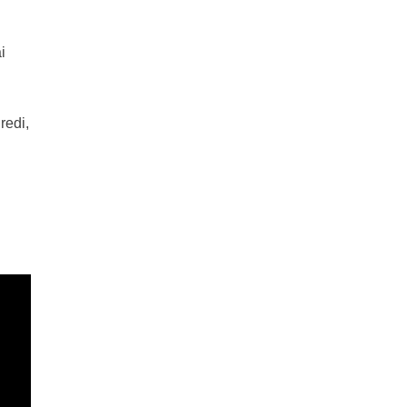
i
redi,