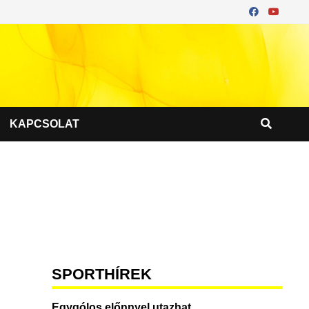
KAPCSOLAT
SPORTHÍREK
Egygólos előnnyel utazhat