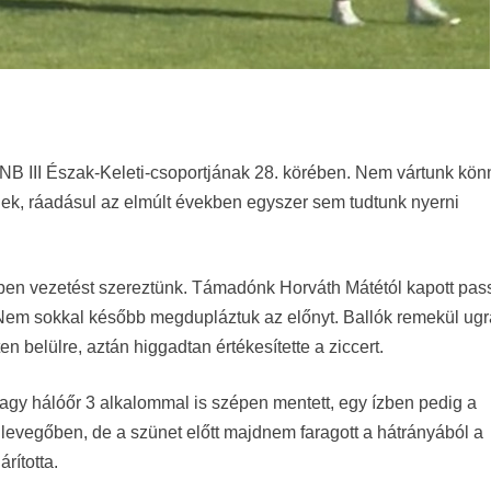
 NB III Észak-Keleti-csoportjának 28. körében. Nem vártunk kö
ek, ráadásul az elmúlt években egyszer sem tudtunk nyerni
ben vezetést szereztünk. Támadónk Horváth Mátétól kapott pass
. Nem sokkal később megdupláztuk az előnyt. Ballók remekül ugr
en belülre, aztán higgadtan értékesítette a ziccert.
 Nagy hálóőr 3 alkalommal is szépen mentett, egy ízben pedig a
 levegőben, de a szünet előtt majdnem faragott a hátrányából a
rította.