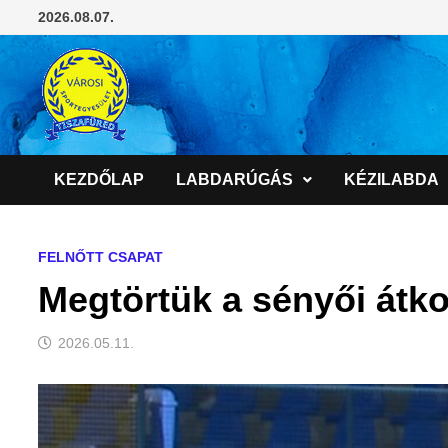
Skip
2026.08.07.
to
content
KEZDŐLAP
LABDARÚGÁS
KÉZILABDA
FELNŐTT CSAPAT
Megtörtük a sényői átko
2026.05.11.