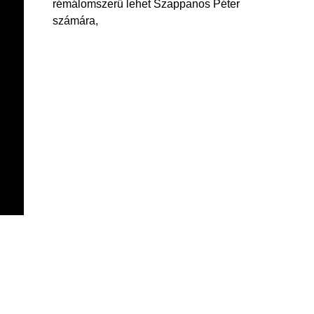
rémálomszerű lehet Szappanos Péter
számára,