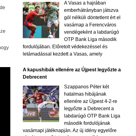
A Vasas a hajrában
 de
emberhátrányban játszva
gól nélküli döntetlent ért el
vasárnap a Ferencváros
sze
vendégeként a labdarúgó
OTP Bank Liga második
fordulójában. Előretolt védekezéssel és
 hogy
letámadással kezdett a Vasas, amely
A kapushibák ellenére az Újpest legyőzte a
Debrecent
Szappanos Péter két
hatalmas hibájának
ellenére az Újpest 4-2-re
legyőzte a Debrecent a
labdarúgó OTP Bank Liga
második fordulójának
vasárnapi játéknapján. Az új idény egyelőre