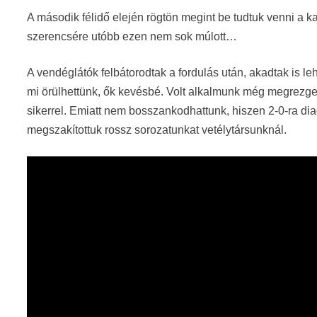
A második félidő elején rögtön megint be tudtuk venni a ka
szerencsére utóbb ezen nem sok múlott…
A vendéglátók felbátorodtak a fordulás után, akadtak is l
mi örülhettünk, ők kevésbé. Volt alkalmunk még megrezge
sikerrel. Emiatt nem bosszankodhattunk, hiszen 2-0-ra d
megszakítottuk rossz sorozatunkat vetélytársunknál.