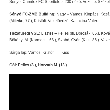
Sényő, Carnifex FC Sporttelep, 200 néző. Vezette: Székely
Sényő FC-ZMB Building:
Nagy – Vámos, Klepács, Kozák,
(Miterkó, 77.), Kristófi. Vezetőedző: Kapacina Valer.
Tiszafüredi VSE:
Lisztes – Pelles (ifj. Dorcsák, 86.), Kov
Bökönyi M. (Karmacsi, 63.), Szabó, Győri (Kiss, 86.). Vez
Sárga lap: Vámos, Kristófi, ill. Kiss
Gól: Pelles (8.), Horváth M. (13.)