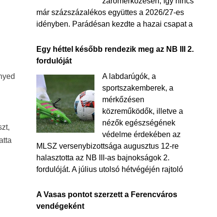
zárómérkőzésén, így nincs
már százszázalékos együttes a 2026/27-es
idényben. Parádésan kezdte a hazai csapat a
Egy héttel később rendezik meg az NB III 2.
fordulóját
nnyed
A labdarúgók, a
sportszakemberek, a
mérkőzésen
közreműködők, illetve a
nézők egészségének
zt,
védelme érdekében az
atta
MLSZ versenybizottsága augusztus 12-re
halasztotta az NB III-as bajnokságok 2.
fordulóját. A július utolsó hétvégéjén rajtoló
A Vasas pontot szerzett a Ferencváros
vendégeként