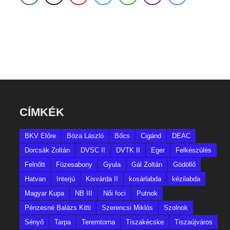
CÍMKÉK
BKV Előre
Bóza László
Bőcs
Cigánd
DEAC
Dorcsák Zoltán
DVSC II
DVTK II
Eger
Felkészülés
Felnőtt
Füzesabony
Gyula
Gál Zoltán
Gödöllő
Hatvan
Interjú
Kisvárda II
kosárlabda
kézilabda
Magyar Kupa
NB III
Női foci
Putnok
Pénzesné Balázs Kitti
Szerencsi Miklós
Szolnok
Sényő
Tarpa
Teremtorna
Tiszakécske
Tiszaújváros