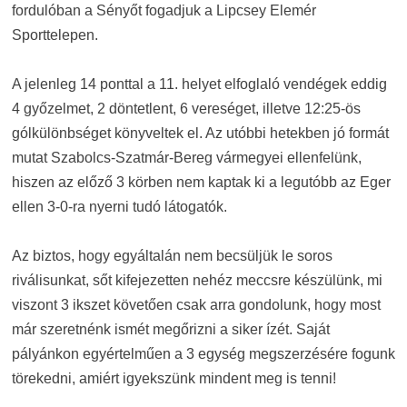
fordulóban a Sényőt fogadjuk a Lipcsey Elemér
Sporttelepen.
A jelenleg 14 ponttal a 11. helyet elfoglaló vendégek eddig
4 győzelmet, 2 döntetlent, 6 vereséget, illetve 12:25-ös
gólkülönbséget könyveltek el. Az utóbbi hetekben jó formát
mutat Szabolcs-Szatmár-Bereg vármegyei ellenfelünk,
hiszen az előző 3 körben nem kaptak ki a legutóbb az Eger
ellen 3-0-ra nyerni tudó látogatók.
Az biztos, hogy egyáltalán nem becsüljük le soros
riválisunkat, sőt kifejezetten nehéz meccsre készülünk, mi
viszont 3 ikszet követően csak arra gondolunk, hogy most
már szeretnénk ismét megőrizni a siker ízét. Saját
pályánkon egyértelműen a 3 egység megszerzésére fogunk
törekedni, amiért igyekszünk mindent meg is tenni!