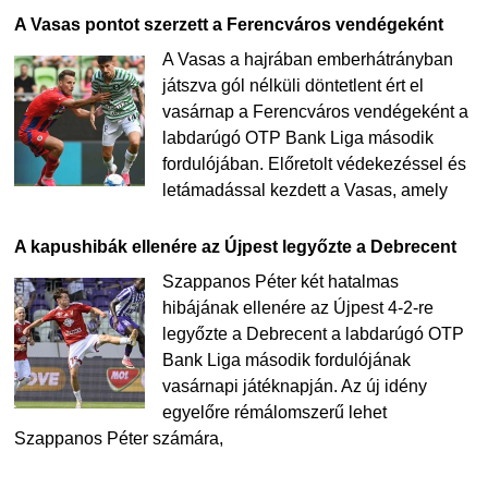
A Vasas pontot szerzett a Ferencváros vendégeként
A Vasas a hajrában emberhátrányban
játszva gól nélküli döntetlent ért el
vasárnap a Ferencváros vendégeként a
labdarúgó OTP Bank Liga második
fordulójában. Előretolt védekezéssel és
letámadással kezdett a Vasas, amely
A kapushibák ellenére az Újpest legyőzte a Debrecent
Szappanos Péter két hatalmas
hibájának ellenére az Újpest 4-2-re
legyőzte a Debrecent a labdarúgó OTP
Bank Liga második fordulójának
vasárnapi játéknapján. Az új idény
egyelőre rémálomszerű lehet
Szappanos Péter számára,