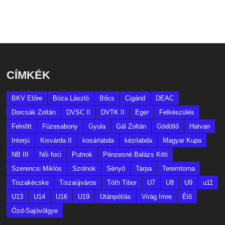
CÍMKÉK
BKV Előre
Bóza László
Bőcs
Cigánd
DEAC
Dorcsák Zoltán
DVSC II
DVTK II
Eger
Felkészülés
Felnőtt
Füzesabony
Gyula
Gál Zoltán
Gödöllő
Hatvan
Interjú
Kisvárda II
kosárlabda
kézilabda
Magyar Kupa
NB III
Női foci
Putnok
Pénzesné Balázs Kitti
Szerencsi Miklós
Szolnok
Sényő
Tarpa
Teremtorna
Tiszakécske
Tiszaújváros
Tóth Tibor
U7
U8
U9
u11
U13
U14
U16
U19
Utánpótlás
Virág Imre
Élő
Ózd-Sajóvölgye