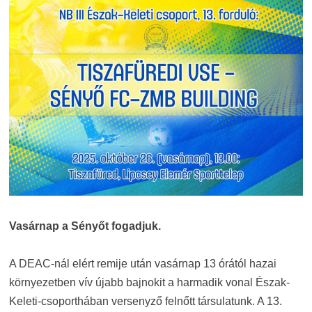
Vasárnap a Sényőt fogadjuk.
A DEAC-nál elért remije után vasárnap 13 órától hazai
környezetben vív újabb bajnokit a harmadik vonal Észak-
Keleti-csoporthában versenyző felnőtt társulatunk. A 13.