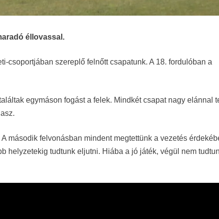
aradó éllovassal.
i-csoportjában szereplő felnőtt csapatunk. A 18. fordulóban a
aláltak egymáson fogást a felek. Mindkét csapat nagy elánnal t
nasz.
k. A második felvonásban mindent megtettünk a vezetés érdekéb
 helyzetekig tudtunk eljutni. Hiába a jó játék, végül nem tudtu