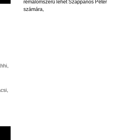
rémálomszerű lehet Szappanos Péter
számára,
hhi,
csi,