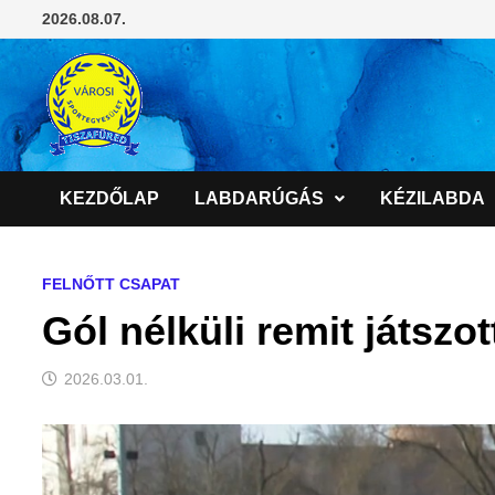
Skip
2026.08.07.
to
content
KEZDŐLAP
LABDARÚGÁS
KÉZILABDA
FELNŐTT CSAPAT
Gól nélküli remit játszot
2026.03.01.