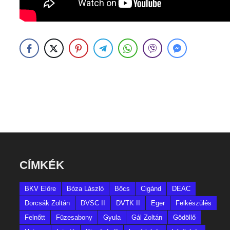
CÍMKÉK
BKV Előre
Bóza László
Bőcs
Cigánd
DEAC
Dorcsák Zoltán
DVSC II
DVTK II
Eger
Felkészülés
Felnőtt
Füzesabony
Gyula
Gál Zoltán
Gödöllő