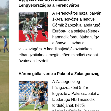
Lengyelországba a Ferencváros
A Ferencváros hazai pályán
1-0-ra legyőzte a lengyel
Górnik Zabrzét a labdarúgó
Európa-liga selejtezőjének
harmadik fordulójában, így
előnnyel utazhat a
visszavágóra. A keddi sajtótájékoztatókon
elhangzottaknak megfelelően mindkét csapat
óvatosan kezdett
Három góllal verte a Paksot a Zalaegerszeg
A Zalaegerszeg
házigazdaként 5-2-re
legyőzte a Paks csapatát a
labdarúgó NB I második
fordulójának hétfői