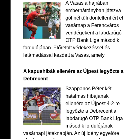
A Vasas a hajrában
emberhátrányban játszva
gól nélküli döntetlent ért el
vasárnap a Ferencváros
vendégeként a labdarúgó
OTP Bank Liga második
fordulójában. Előretolt védekezéssel és
letámadással kezdett a Vasas, amely
A kapushibák ellenére az Újpest legyőzte a
Debrecent
Szappanos Péter két
hatalmas hibájának
ellenére az Újpest 4-2-re
legyőzte a Debrecent a
labdarúgó OTP Bank Liga
második fordulójának
vasárnapi játéknapján. Az új idény egyelőre