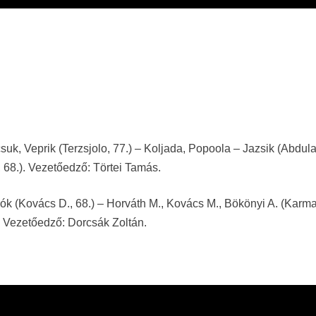
k, Veprik (Terzsjolo, 77.) – Koljada, Popoola – Jazsik (Abdula
, 68.). Vezetőedző: Törtei Tamás.
lók (Kovács D., 68.) – Horváth M., Kovács M., Bökönyi A. (Karma
.). Vezetőedző: Dorcsák Zoltán.