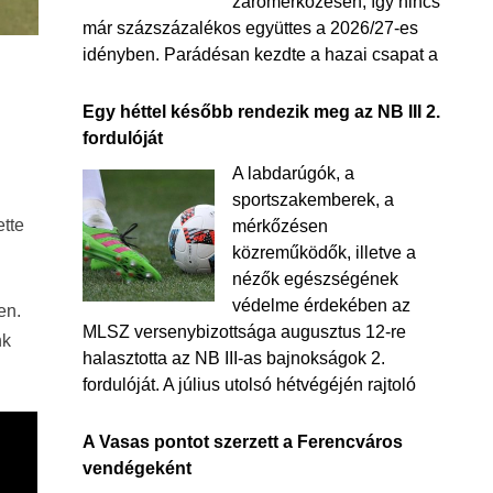
zárómérkőzésén, így nincs
már százszázalékos együttes a 2026/27-es
idényben. Parádésan kezdte a hazai csapat a
Egy héttel később rendezik meg az NB III 2.
fordulóját
A labdarúgók, a
sportszakemberek, a
ette
mérkőzésen
közreműködők, illetve a
nézők egészségének
védelme érdekében az
en.
MLSZ versenybizottsága augusztus 12-re
nk
halasztotta az NB III-as bajnokságok 2.
fordulóját. A július utolsó hétvégéjén rajtoló
A Vasas pontot szerzett a Ferencváros
vendégeként