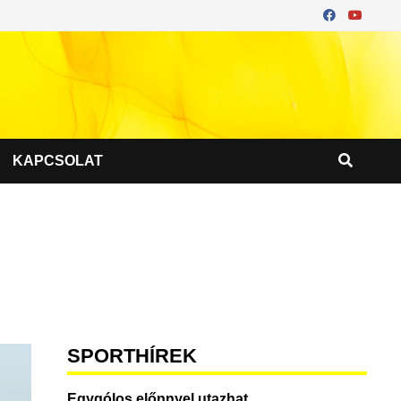
KAPCSOLAT
SPORTHÍREK
Egygólos előnnyel utazhat