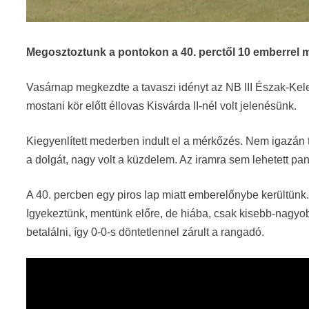
Megosztoztunk a pontokon a 40. perctől 10 emberrel m
Vasárnap megkezdte a tavaszi idényt az NB III Észak-Kelet
mostani kör előtt éllovas Kisvárda II-nél volt jelenésünk.
Kiegyenlített mederben indult el a mérkőzés. Nem igazán t
a dolgát, nagy volt a küzdelem. Az iramra sem lehetett pa
A 40. percben egy piros lap miatt emberelőnybe kerültün
Igyekeztünk, mentünk előre, de hiába, csak kisebb-nagyobb
betalálni, így 0-0-s döntetlennel zárult a rangadó.