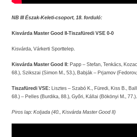
NB III Észak-Keleti-csoport, 18. forduló:
Kisvárda Master Good II-Tiszafüredi VSE 0-0
Kisvárda, Várkerti Sporttelep.
Kisvárda Master Good II:
Papp – Stefan, Tenkács, Kozacsu
68.), Szikszai (Simon M., 53.), Babják – Prjamov (Fedorov
Tiszafüredi VSE:
Lisztes – Szabó K., Füredi, Kiss B., Bal
68.) – Pelles (Burdika, 88.), Győri, Kállai (Bökönyi M., 77
Piros lap: Koljada (40., Kisvárda Master Good II)