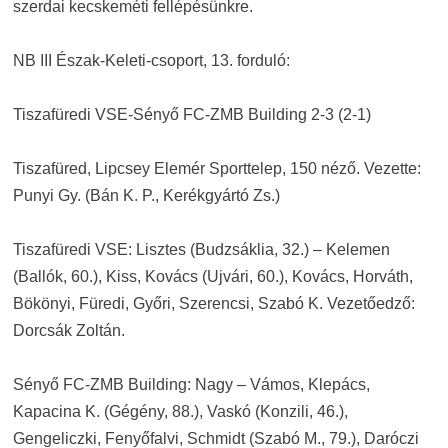
szerdai kecskeméti fellépésünkre.
NB III Észak-Keleti-csoport, 13. forduló:
Tiszafüredi VSE-Sényő FC-ZMB Building 2-3 (2-1)
Tiszafüred, Lipcsey Elemér Sporttelep, 150 néző. Vezette:
Punyi Gy. (Bán K. P., Kerékgyártó Zs.)
Tiszafüredi VSE: Lisztes (Budzsáklia, 32.) – Kelemen
(Ballók, 60.), Kiss, Kovács (Ujvári, 60.), Kovács, Horváth,
Bökönyi, Füredi, Győri, Szerencsi, Szabó K. Vezetőedző:
Dorcsák Zoltán.
Sényő FC-ZMB Building: Nagy – Vámos, Klepács,
Kapacina K. (Gégény, 88.), Vaskó (Konzili, 46.),
Gengeliczki, Fenyőfalvi, Schmidt (Szabó M., 79.), Daróczi