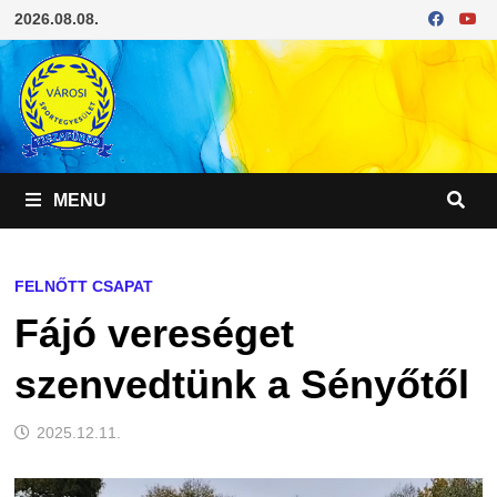
Skip
2026.08.08.
to
content
MENU
FELNŐTT CSAPAT
Fájó vereséget
szenvedtünk a Sényőtől
2025.12.11.