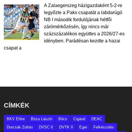
A Zalaegerszeg házigazdaként 5-2-re
legyőzte a Paks csapatát a labdarúgó
NB I második fordulójának hétfői
zárómérkőzésén, így nincs már
százszázalékos együttes a 2026/27-es
idényben. Parádésan kezdte a hazai
csapat a
CÍMKÉK
BKV Előre
Bóza László
Bőcs
Cigánd
DEAC
Dorcsák Zoltán
DVSC II
DVTK II
Eger
Felkészülés