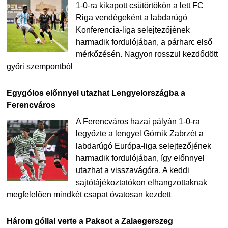
1-0-ra kikapott csütörtökön a lett FC
Riga vendégeként a labdarúgó
Konferencia-liga selejtezőjének
harmadik fordulójában, a párharc első
mérkőzésén. Nagyon rosszul kezdődött
győri szempontból
Egygólos előnnyel utazhat Lengyelországba a
Ferencváros
A Ferencváros hazai pályán 1-0-ra
legyőzte a lengyel Górnik Zabrzét a
labdarúgó Európa-liga selejtezőjének
harmadik fordulójában, így előnnyel
utazhat a visszavágóra. A keddi
sajtótájékoztatókon elhangzottaknak
megfelelően mindkét csapat óvatosan kezdett
Három góllal verte a Paksot a Zalaegerszeg