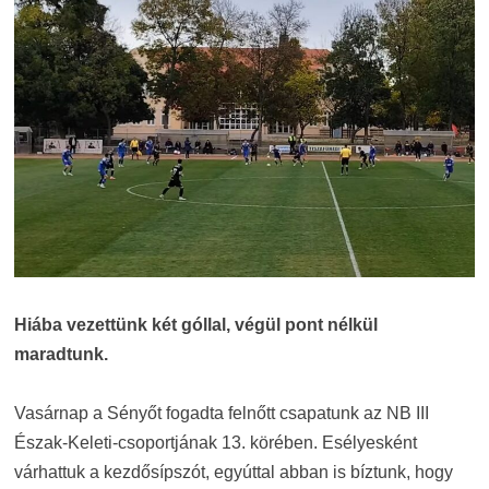
Hiába vezettünk két góllal, végül pont nélkül
maradtunk.
Vasárnap a Sényőt fogadta felnőtt csapatunk az NB III
Észak-Keleti-csoportjának 13. körében. Esélyesként
várhattuk a kezdősípszót, egyúttal abban is bíztunk, hogy