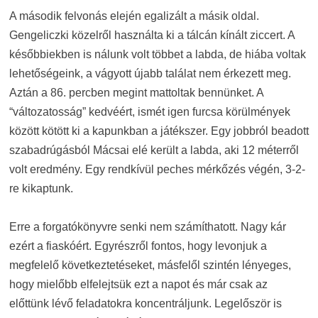
A második felvonás elején egalizált a másik oldal.
Gengeliczki közelről használta ki a tálcán kínált ziccert. A
későbbiekben is nálunk volt többet a labda, de hiába voltak
lehetőségeink, a vágyott újabb találat nem érkezett meg.
Aztán a 86. percben megint mattoltak bennünket. A
“változatosság” kedvéért, ismét igen furcsa körülmények
között kötött ki a kapunkban a játékszer. Egy jobbról beadott
szabadrúgásból Mácsai elé került a labda, aki 12 méterről
volt eredmény. Egy rendkívül peches mérkőzés végén, 3-2-
re kikaptunk.
Erre a forgatókönyvre senki nem számíthatott. Nagy kár
ezért a fiaskóért. Egyrészről fontos, hogy levonjuk a
megfelelő következtetéseket, másfelől szintén lényeges,
hogy mielőbb elfelejtsük ezt a napot és már csak az
előttünk lévő feladatokra koncentráljunk. Legelőször is