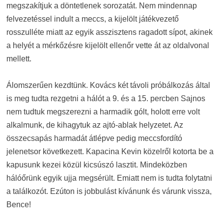
megszakítjuk a döntetlenek sorozatát. Nem mindennap
felvezetéssel indult a meccs, a kijelölt játékvezető
rosszulléte miatt az egyik asszisztens ragadott sípot, akinek
a helyét a mérkőzésre kijelölt ellenőr vette át az oldalvonal
mellett.
Álomszerűen kezdtünk. Kovács két távoli próbálkozás által
is meg tudta rezgetni a hálót a 9. és a 15. percben Sajnos
nem tudtuk megszerezni a harmadik gólt, holott erre volt
alkalmunk, de kihagytuk az ajtó-ablak helyzetet. Az
összecsapás harmadát átlépve pedig meccsfordító
jelenetsor következett. Kapacina Kevin közelről kotorta be a
kapusunk kezei közül kicsúszó lasztit. Mindeközben
hálóőrünk egyik ujja megsérült. Emiatt nem is tudta folytatni
a találkozót. Ezúton is jobbulást kívánunk és várunk vissza,
Bence!