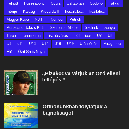
Felnőtt
Füzesabony
Gyula
Gál Zoltán
Gödöllő
Hatvan
Interjú
Karcag
Kisvárda II
kosárlabda
kézilabda
Magyar Kupa
NB III
Női foci
Putnok
Pénzesné Balázs Kitti
Szerencsi Miklós
Szolnok
Sényő
Tarpa
Teremtorna
Tiszaújváros
Tóth Tibor
U7
U8
U9
u11
U13
U14
U16
U19
Utánpótlás
Virág Imre
Élő
Ózd-Sajóvölgye
,,Bizakodva várjuk az Ózd elleni
fellépést”
Otthonunkban folytatjuk a
bajnokságot