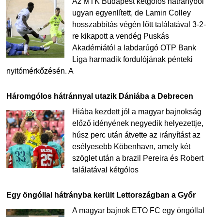
Az MTK Budapest kétgólos hátrányból
ugyan egyenlített, de Lamin Colley
hosszabbítás végén lőtt találatával 3-2-
re kikapott a vendég Puskás
Akadémiától a labdarúgó OTP Bank
Liga harmadik fordulójának pénteki
nyitómérkőzésén. A
Háromgólos hátránnyal utazik Dániába a Debrecen
Hiába kezdett jól a magyar bajnokság
előző idényének negyedik helyezettje,
húsz perc után átvette az irányítást az
esélyesebb Köbenhavn, amely két
szöglet után a brazil Pereira és Robert
találatával kétgólos
Egy öngóllal hátrányba került Lettországban a Győr
A magyar bajnok ETO FC egy öngóllal