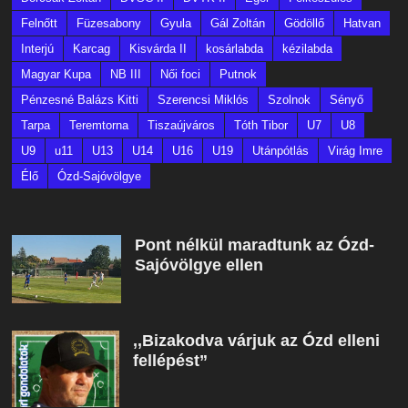
Felnőtt
Füzesabony
Gyula
Gál Zoltán
Gödöllő
Hatvan
Interjú
Karcag
Kisvárda II
kosárlabda
kézilabda
Magyar Kupa
NB III
Női foci
Putnok
Pénzesné Balázs Kitti
Szerencsi Miklós
Szolnok
Sényő
Tarpa
Teremtorna
Tiszaújváros
Tóth Tibor
U7
U8
U9
u11
U13
U14
U16
U19
Utánpótlás
Virág Imre
Élő
Ózd-Sajóvölgye
Pont nélkül maradtunk az Ózd-
Sajóvölgye ellen
,,Bizakodva várjuk az Ózd elleni
fellépést”