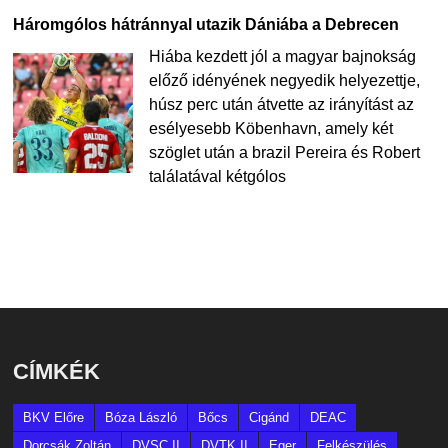
Háromgólos hátránnyal utazik Dániába a Debrecen
Hiába kezdett jól a magyar bajnokság
előző idényének negyedik helyezettje,
húsz perc után átvette az irányítást az
esélyesebb Köbenhavn, amely két
szöglet után a brazil Pereira és Robert
találatával kétgólos
CÍMKÉK
BKV Előre
Bóza László
Bőcs
Cigánd
DEAC
Dorcsák Zoltán
DVSC II
DVTK II
Eger
Felkészülés