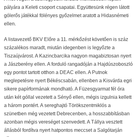
pályára a Keleti csoport csapatai. Együttesünk régen látott
gólerős játékkal fölényes győzelmet aratott a Hidasnémeti
ellen.
A listavezető BKV Előre a 11. mérkőzést követően is száz
százalékos maradt, miután idegenben is legyőzte a
Tiszaújvárost. A Kazincbarcika nagyon magabiztosan nyert
a Jászberény ellen. A forduló rangadóján a Hajdúszoboszló
egy pontot tartott otthon a DEAC ellen. A Putnok
meglepetésre nyert Békéscsabán, ellenben a Kisvárda egri
sikere papírformának mondható. A Füzesgyarmat fél óra
után két góllal vezetett a Sényő ellen, mégis izgulnia kellett
a három pontért. A sereghajtó Törökszentmiklós a
szünetben még vezetett Debrecenben, a hosszabbításban
azonban mégis vereséget szenvedett. A Tállya vesztett
állásból fordítva nyert hatpontos meccset a Salgótarján