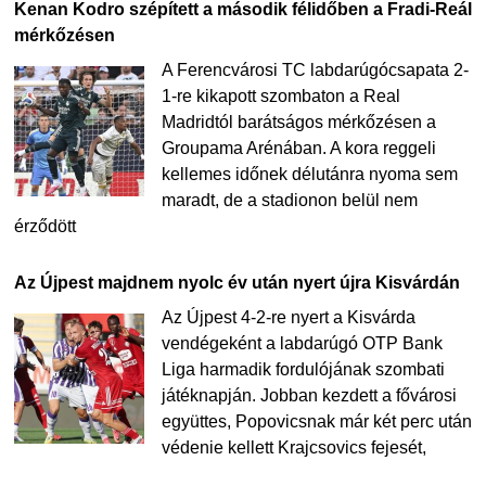
Kenan Kodro szépített a második félidőben a Fradi-Reál
mérkőzésen
A Ferencvárosi TC labdarúgócsapata 2-
1-re kikapott szombaton a Real
Madridtól barátságos mérkőzésen a
Groupama Arénában. A kora reggeli
kellemes időnek délutánra nyoma sem
maradt, de a stadionon belül nem
érződött
Az Újpest majdnem nyolc év után nyert újra Kisvárdán
Az Újpest 4-2-re nyert a Kisvárda
vendégeként a labdarúgó OTP Bank
Liga harmadik fordulójának szombati
játéknapján. Jobban kezdett a fővárosi
együttes, Popovicsnak már két perc után
védenie kellett Krajcsovics fejesét,