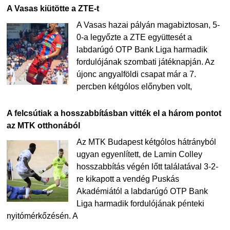
A Vasas kiütötte a ZTE-t
A Vasas hazai pályán magabiztosan, 5-
0-a legyőzte a ZTE együttesét a
labdarúgó OTP Bank Liga harmadik
fordulójának szombati játéknapján. Az
újonc angyalföldi csapat már a 7.
percben kétgólos előnyben volt,
A felcsútiak a hosszabbításban vitték el a három pontot
az MTK otthonából
Az MTK Budapest kétgólos hátrányból
ugyan egyenlített, de Lamin Colley
hosszabbítás végén lőtt találatával 3-2-
re kikapott a vendég Puskás
Akadémiától a labdarúgó OTP Bank
Liga harmadik fordulójának pénteki
nyitómérkőzésén. A