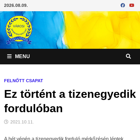
Skip
2026.08.09.
to
content
MENU
FELNŐTT CSAPAT
Ez történt a tizenegyedik
fordulóban
2021.10.11.
A hét végén a tizenegyedik forduló mérkőzésén léptek