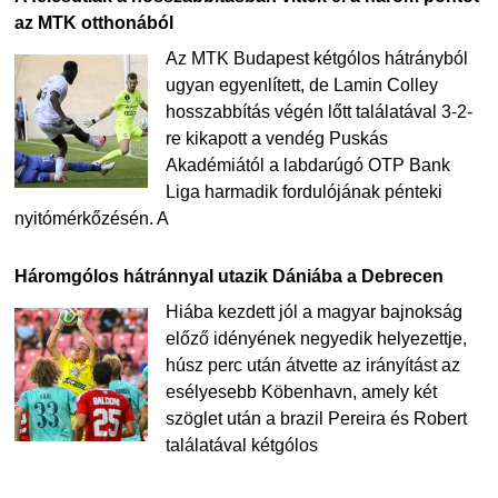
az MTK otthonából
Az MTK Budapest kétgólos hátrányból
ugyan egyenlített, de Lamin Colley
hosszabbítás végén lőtt találatával 3-2-
re kikapott a vendég Puskás
Akadémiától a labdarúgó OTP Bank
Liga harmadik fordulójának pénteki
nyitómérkőzésén. A
Háromgólos hátránnyal utazik Dániába a Debrecen
Hiába kezdett jól a magyar bajnokság
előző idényének negyedik helyezettje,
húsz perc után átvette az irányítást az
esélyesebb Köbenhavn, amely két
szöglet után a brazil Pereira és Robert
találatával kétgólos