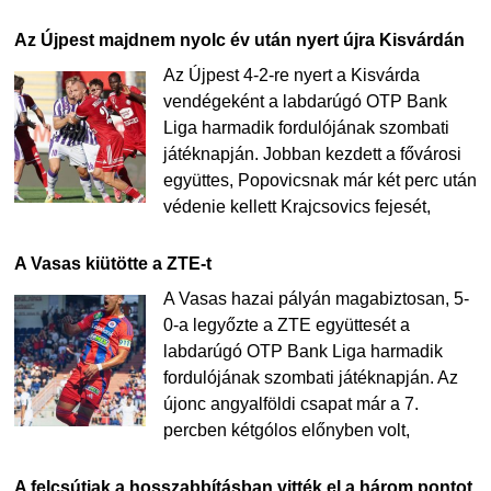
Az Újpest majdnem nyolc év után nyert újra Kisvárdán
Az Újpest 4-2-re nyert a Kisvárda
vendégeként a labdarúgó OTP Bank
Liga harmadik fordulójának szombati
játéknapján. Jobban kezdett a fővárosi
együttes, Popovicsnak már két perc után
védenie kellett Krajcsovics fejesét,
A Vasas kiütötte a ZTE-t
A Vasas hazai pályán magabiztosan, 5-
0-a legyőzte a ZTE együttesét a
labdarúgó OTP Bank Liga harmadik
fordulójának szombati játéknapján. Az
újonc angyalföldi csapat már a 7.
percben kétgólos előnyben volt,
A felcsútiak a hosszabbításban vitték el a három pontot