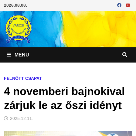
Skip
2026.08.08.
to
content
MENU
FELNŐTT CSAPAT
4 novemberi bajnokival
zárjuk le az őszi idényt
2025.12.11.