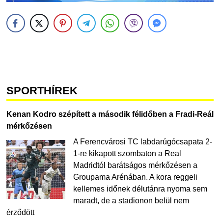
SPORTHÍREK
Kenan Kodro szépített a második félidőben a Fradi-Reál
mérkőzésen
A Ferencvárosi TC labdarúgócsapata 2-
1-re kikapott szombaton a Real
Madridtól barátságos mérkőzésen a
Groupama Arénában. A kora reggeli
kellemes időnek délutánra nyoma sem
maradt, de a stadionon belül nem
érződött