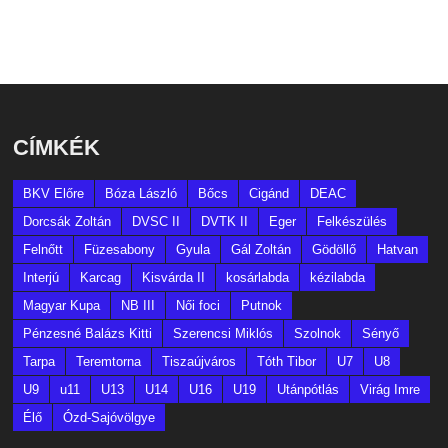
CÍMKÉK
BKV Előre
Bóza László
Bőcs
Cigánd
DEAC
Dorcsák Zoltán
DVSC II
DVTK II
Eger
Felkészülés
Felnőtt
Füzesabony
Gyula
Gál Zoltán
Gödöllő
Hatvan
Interjú
Karcag
Kisvárda II
kosárlabda
kézilabda
Magyar Kupa
NB III
Női foci
Putnok
Pénzesné Balázs Kitti
Szerencsi Miklós
Szolnok
Sényő
Tarpa
Teremtorna
Tiszaújváros
Tóth Tibor
U7
U8
U9
u11
U13
U14
U16
U19
Utánpótlás
Virág Imre
Élő
Ózd-Sajóvölgye