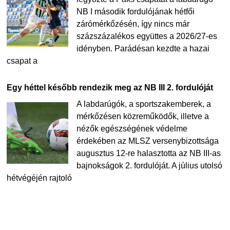
NB I második fordulójának hétfői
zárómérkőzésén, így nincs már
százszázalékos együttes a 2026/27-es
idényben. Parádésan kezdte a hazai
csapat a
Egy héttel később rendezik meg az NB III 2. fordulóját
A labdarúgók, a sportszakemberek, a
mérkőzésen közreműködők, illetve a
nézők egészségének védelme
érdekében az MLSZ versenybizottsága
augusztus 12-re halasztotta az NB III-as
bajnokságok 2. fordulóját. A július utolsó
hétvégéjén rajtoló