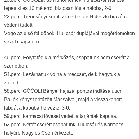
lépett ki és 10 méterről biztosan lőtt a hálóba, 2-0.
22.perc: Trencsényi került ziccerbe, de Nideczki bravúrral
védeni tudott.
Vége az első félidőnek, Hulicsár duplájával megérdemelten
vezet csapatunk.
46.perc: Folytatódik a mérkőzés, csapatunk nem cserélt a
szünetben.
54.perc: Lezárhattuk volna a meccset, de kihagytuk a
ziccert.
58.perc: GÓÓÓL! Bényei hajszál pontos indítása után
Ballók kényszerítőzött Mácsaival, majd a visszakapott
labdát a kapuba helyezte, 3-0.
59.perc: karmacsi lövését védett a tarjániak kapusa.
62.perc: Kettőt cserélt csapatunk: Hulicsár és Karmacsi
helyére Nagy és Cseh érkezett.