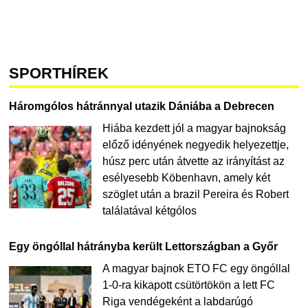
SPORTHÍREK
Háromgólos hátránnyal utazik Dániába a Debrecen
Hiába kezdett jól a magyar bajnokság
előző idényének negyedik helyezettje,
húsz perc után átvette az irányítást az
esélyesebb Köbenhavn, amely két
szöglet után a brazil Pereira és Robert
találatával kétgólos
Egy öngóllal hátrányba került Lettországban a Győr
A magyar bajnok ETO FC egy öngóllal
1-0-ra kikapott csütörtökön a lett FC
Riga vendégeként a labdarúgó