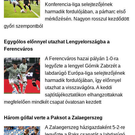
Konferencia-liga selejtezőjének
harmadik fordulójában, a párharc első
mérkőzésén. Nagyon rosszul kezdődött
győri szempontból
Egygólos előnnyel utazhat Lengyelországba a
Ferencváros
A Ferencváros hazai pályán 1-0-ra
legyőzte a lengyel Górnik Zabrzét a
labdarúgó Európa-liga selejtezőjének
harmadik fordulójában, így előnnyel
utazhat a visszavágóra. A keddi
sajtótájékoztatókon elhangzottaknak
megfelelően mindkét csapat óvatosan kezdett
Három góllal verte a Paksot a Zalaegerszeg
A Zalaegerszeg házigazdaként 5-2-re
legyőzte a Paks csapatát a labdarúgó