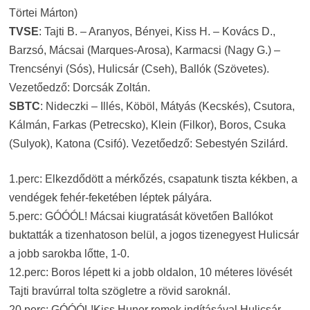
Törtei Márton)
TVSE
: Tajti B. – Aranyos, Bényei, Kiss H. – Kovács D.,
Barzsó, Mácsai (Marques-Arosa), Karmacsi (Nagy G.) –
Trencsényi (Sós), Hulicsár (Cseh), Ballók (Szövetes).
Vezetőedző: Dorcsák Zoltán.
SBTC
: Nideczki – Illés, Köböl, Mátyás (Kecskés), Csutora,
Kálmán, Farkas (Petrecsko), Klein (Filkor), Boros, Csuka
(Sulyok), Katona (Csifó). Vezetőedző: Sebestyén Szilárd.
1.perc: Elkezdődött a mérkőzés, csapatunk tiszta kékben, a
vendégek fehér-feketében léptek pályára.
5.perc: GÓÓÓL! Mácsai kiugratását követően Ballókot
buktatták a tizenhatoson belül, a jogos tizenegyest Hulicsár
a jobb sarokba lőtte, 1-0.
12.perc: Boros lépett ki a jobb oldalon, 10 méteres lövését
Tajti bravúrral tolta szögletre a rövid saroknál.
20.perc: GÓÓÓL!Kiss Hunor remek indításával Hulicsár