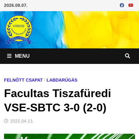
Skip
2026.08.07.
to
content
MENU
FELNŐTT CSAPAT
/
LABDARÚGÁS
Facultas Tiszafüredi
VSE-SBTC 3-0 (2-0)
2025.04.13.