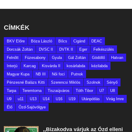
CÍMKÉK
BKV Előre
Bóza László
Bőcs
Cigánd
DEAC
Dorcsák Zoltán
DVSC II
DVTK II
Eger
Felkészülés
Felnőtt
Füzesabony
Gyula
Gál Zoltán
Gödöllő
Hatvan
Interjú
Karcag
Kisvárda II
kosárlabda
kézilabda
Magyar Kupa
NB III
Női foci
Putnok
Pénzesné Balázs Kitti
Szerencsi Miklós
Szolnok
Sényő
Tarpa
Teremtorna
Tiszaújváros
Tóth Tibor
U7
U8
U9
u11
U13
U14
U16
U19
Utánpótlás
Virág Imre
Élő
Ózd-Sajóvölgye
,,Bizakodva várjuk az Ózd elleni