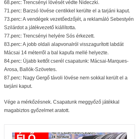
68.perc: Trencsényi lövését védte Nideczki.
71.perc: Barzsó lövése centikkel kerülte el a tarjáni kaput.
73.perc: A vendégek vezetőedzőjét, a reklamáló Sebestyén
Szilárdot a játékvezető kiállította.
77.perc: Trencsényi helyére Sós érkezett.
83.perc: A jobb oldali alapvonalról visszagurított labdát
Mácsai 14 méterről a bal kapufa mellé helyezte.
84.perc: Újabb kettőt cserél csapatunk: Mácsai-Marques-
Arosa, Ballók-Szövetes.
87.perc: Nagy Gergő távoli lövése nem sokkal került el a
tarjáni kaput.
Vége a mérkőzésnek. Csapatunk meggyőző játékkal
magabiztos győzelmet aratott.