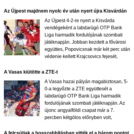
Az Újpest majdnem nyolc év után nyert újra Kisvárdán
Az Újpest 4-2-re nyert a Kisvárda
vendégeként a labdarúgó OTP Bank
Liga harmadik fordulójának szombati
játéknapján. Jobban kezdett a fővárosi
együttes, Popovicsnak már két perc után
védenie kellett Krajcsovics fejesét,
A Vasas kiütötte a ZTE-t
A Vasas hazai pályán magabiztosan, 5-
0-a legyőzte a ZTE együttesét a
labdarúgó OTP Bank Liga harmadik
fordulójának szombati játéknapján. Az
újonc angyalföldi csapat már a 7.
percben kétgólos előnyben volt,
A felcsútiak a hosszabbításban vitték el a három pontot