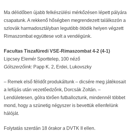
Ma délidőben újabb felkészülési mérkőzésen lépett pályára
csapatunk. A rekkenő hőségben megrendezett találkozón a
szlovák harmadosztályban legutóbb ötödik helyen végzett
Rimaszombat együttese volt a vendégünk.
Facultas Tiszafüredi VSE-Rimaszombat 4-2 (4-1)
Lipcsey Elemér Sporttelep, 100 néző
Gólszerzőink:
Papp K. 2, Erdei, Lukovszky
– Remek első félidőt produkáltunk – dicsére meg játékosait
a lefújás után vezetőedzőnk, Dorcsák Zoltán. –
Lendületesen, gólra törően futballoztunk, mindennél többet
mond, hogy a szünetig négyszer is bevettük ellenfelünk
hálóját.
Folytatás szerdán 18 órakor a DVTK II ellen.