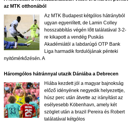
az MTK otthonából
Az MTK Budapest kétgólos hátrányból
ugyan egyenlített, de Lamin Colley
hosszabbítás végén lőtt találatával 3-2-
re kikapott a vendég Puskás
Akadémiától a labdarúgó OTP Bank
Liga harmadik fordulójának pénteki
nyitómérkőzésén. A
Háromgólos hátránnyal utazik Dániába a Debrecen
Hiába kezdett jól a magyar bajnokság
előző idényének negyedik helyezettje,
húsz perc után átvette az irányítást az
esélyesebb Köbenhavn, amely két
szöglet után a brazil Pereira és Robert
találatával kétgólos