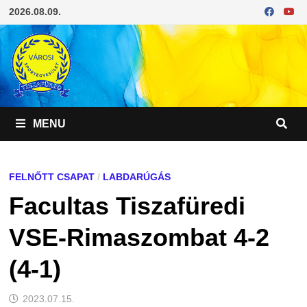
Skip
2026.08.09.
to
content
MENU
FELNŐTT CSAPAT
/
LABDARÚGÁS
Facultas Tiszafüredi
VSE-Rimaszombat 4-2
(4-1)
2023.07.15.