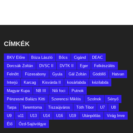
CÍMKÉK
BKV Előre
Bóza László
Bőcs
Cigánd
DEAC
Dorcsák Zoltán
DVSC II
DVTK II
Eger
Felkészülés
Felnőtt
Füzesabony
Gyula
Gál Zoltán
Gödöllő
Hatvan
Interjú
Karcag
Kisvárda II
kosárlabda
kézilabda
Magyar Kupa
NB III
Női foci
Putnok
Pénzesné Balázs Kitti
Szerencsi Miklós
Szolnok
Sényő
Tarpa
Teremtorna
Tiszaújváros
Tóth Tibor
U7
U8
U9
u11
U13
U14
U16
U19
Utánpótlás
Virág Imre
Élő
Ózd-Sajóvölgye