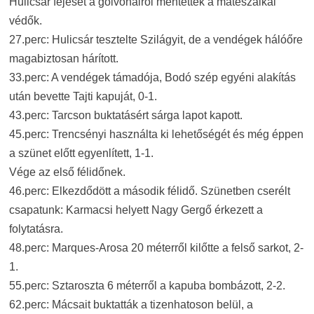
Hulicsár fejesét a gólvonalról mentették a mátészalkai
védők.
27.perc: Hulicsár tesztelte Szilágyit, de a vendégek hálóőre
magabiztosan hárított.
33.perc: A vendégek támadója, Bodó szép egyéni alakítás
után bevette Tajti kapuját, 0-1.
43.perc: Tarcson buktatásért sárga lapot kapott.
45.perc: Trencsényi használta ki lehetőségét és még éppen
a szünet előtt egyenlített, 1-1.
Vége az első félidőnek.
46.perc: Elkezdődött a második félidő. Szünetben cserélt
csapatunk: Karmacsi helyett Nagy Gergő érkezett a
folytatásra.
48.perc: Marques-Arosa 20 méterről kilőtte a felső sarkot, 2-
1.
55.perc: Sztaroszta 6 méterről a kapuba bombázott, 2-2.
62.perc: Mácsait buktatták a tizenhatoson belül, a