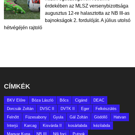
érdekében az MLSZ versenybizottsága
augusztus 12-re halasztotta az NB III-as
bajnokságok 2. fordulóját. A július utolsó
hétvégéjén rajtoló
CÍMKÉK
BKV Előre
Bóza László
Bőcs
Cigánd
DEAC
Dorcsák Zoltán
DVSC II
DVTK II
Eger
Felkészülés
Felnőtt
Füzesabony
Gyula
Gál Zoltán
Gödöllő
Hatvan
Interjú
Karcag
Kisvárda II
kosárlabda
kézilabda
Magyar Kupa
NB III
Női foci
Putnok