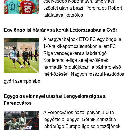
esélyesebb Köbenhavn, amely két
szöglet után a brazil Pereira és Robert
találatával kétgólos
Egy öngóllal hátrányba került Lettországban a Győr
A magyar bajnok ETO FC egy öngóllal
1-0-ra kikapott csütörtökön a lett FC
Riga vendégeként a labdarúgó
Konferencia-liga selejtezőjének
harmadik fordulójában, a párharc első
mérkőzésén. Nagyon rosszul kezdődött
győri szempontból
Egygólos előnnyel utazhat Lengyelországba a
Ferencváros
A Ferencváros hazai pályán 1-0-ra
legyőzte a lengyel Górnik Zabrzét a
labdarúgó Európa-liga selejtezőjének