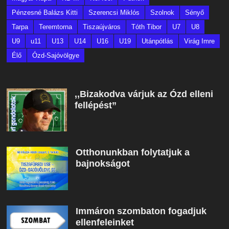
Pénzesné Balázs Kitti
Szerencsi Miklós
Szolnok
Sényő
Tarpa
Teremtorna
Tiszaújváros
Tóth Tibor
U7
U8
U9
u11
U13
U14
U16
U19
Utánpótlás
Virág Imre
Élő
Ózd-Sajóvölgye
,,Bizakodva várjuk az Ózd elleni
fellépést”
Otthonunkban folytatjuk a
bajnokságot
Immáron szombaton fogadjuk
ellenfeleinket