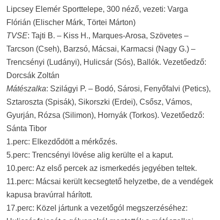
Lipcsey Elemér Sporttelepe, 300 néző, vezeti: Varga
Flórián (Elischer Márk, Törtei Márton)
TVSE
: Tajti B. – Kiss H., Marques-Arosa, Szövetes –
Tarcson (Cseh), Barzsó, Mácsai, Karmacsi (Nagy G.) –
Trencsényi (Ludányi), Hulicsár (Sós), Ballók. Vezetőedző:
Dorcsák Zoltán
Mátészalka
: Szilágyi P. – Bodó, Sárosi, Fenyőfalvi (Petics),
Sztaroszta (Spisák), Sikorszki (Erdei), Csősz, Vámos,
Gyurján, Rózsa (Silimon), Hornyák (Torkos). Vezetőedző:
Sánta Tibor
1.perc: Elkezdődött a mérkőzés.
5.perc: Trencsényi lövése alig kerülte el a kaput.
10.perc: Az első percek az ismerkedés jegyében teltek.
11.perc: Mácsai került kecsegtető helyzetbe, de a vendégek
kapusa bravúrral hárított.
17.perc: Közel jártunk a vezetőgól megszerzéséhez: