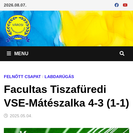
Skip
2026.08.07.
to
content
MENU
FELNŐTT CSAPAT
/
LABDARÚGÁS
Facultas Tiszafüredi
VSE-Mátészalka 4-3 (1-1)
2025.05.04.