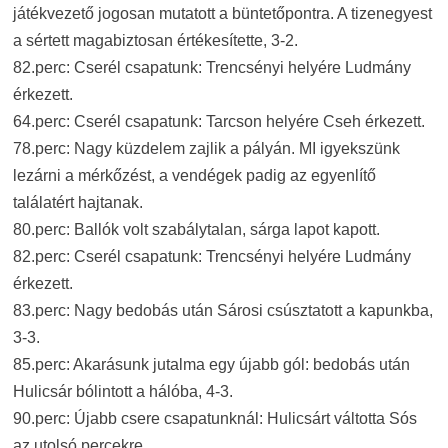
játékvezető jogosan mutatott a büntetőpontra. A tizenegyest
a sértett magabiztosan értékesítette, 3-2.
82.perc: Cserél csapatunk: Trencsényi helyére Ludmány
érkezett.
64.perc: Cserél csapatunk: Tarcson helyére Cseh érkezett.
78.perc: Nagy küzdelem zajlik a pályán. MI igyekszünk
lezárni a mérkőzést, a vendégek padig az egyenlítő
találatért hajtanak.
80.perc: Ballók volt szabálytalan, sárga lapot kapott.
82.perc: Cserél csapatunk: Trencsényi helyére Ludmány
érkezett.
83.perc: Nagy bedobás után Sárosi csúsztatott a kapunkba,
3-3.
85.perc: Akarásunk jutalma egy újabb gól: bedobás után
Hulicsár bólintott a hálóba, 4-3.
90.perc: Újabb csere csapatunknál: Hulicsárt váltotta Sós
az utolsó percekre.