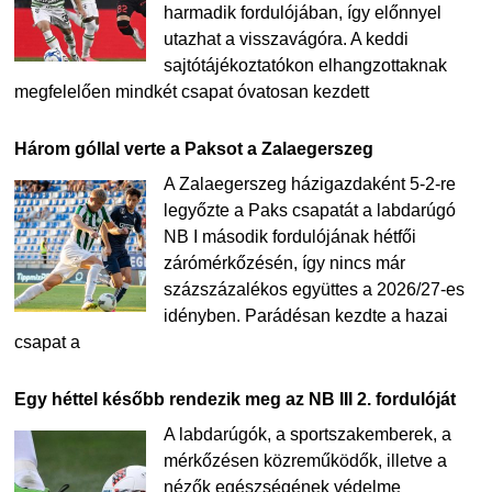
harmadik fordulójában, így előnnyel
utazhat a visszavágóra. A keddi
sajtótájékoztatókon elhangzottaknak
megfelelően mindkét csapat óvatosan kezdett
Három góllal verte a Paksot a Zalaegerszeg
A Zalaegerszeg házigazdaként 5-2-re
legyőzte a Paks csapatát a labdarúgó
NB I második fordulójának hétfői
zárómérkőzésén, így nincs már
százszázalékos együttes a 2026/27-es
idényben. Parádésan kezdte a hazai
csapat a
Egy héttel később rendezik meg az NB III 2. fordulóját
A labdarúgók, a sportszakemberek, a
mérkőzésen közreműködők, illetve a
nézők egészségének védelme