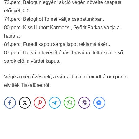
72.perc: Balogun egyéni akció végén növelte csapata
előnyét, 0-2.
74.perc: Baloghot Tolnai váltja csapatunkban.
80.perc: Kiss Hunort Karmacsi, Győrit Farkas váltja a
hajrára.
84.perc: Füredi kapott sárga lapot reklamálásért.
87.perc: Horváth lövését óriási bravúrral tolta ki a felső
sarok elől a várdai kapus.
Vége a mérkőzésnek, a várdai fiatalok mindhárom pontot
elvitték Tiszafüredről.