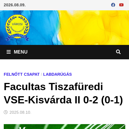
Skip
2026.08.09.
to
content
MENU
FELNŐTT CSAPAT
/
LABDARÚGÁS
Facultas Tiszafüredi
VSE-Kisvárda II 0-2 (0-1)
2025.08.10.