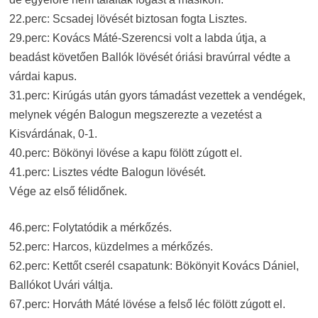
22.perc: Scsadej lövését biztosan fogta Lisztes.
29.perc: Kovács Máté-Szerencsi volt a labda útja, a
beadást követően Ballók lövését óriási bravúrral védte a
várdai kapus.
31.perc: Kirúgás után gyors támadást vezettek a vendégek,
melynek végén Balogun megszerezte a vezetést a
Kisvárdának, 0-1.
40.perc: Bökönyi lövése a kapu fölött zúgott el.
41.perc: Lisztes védte Balogun lövését.
Vége az első félidőnek.
46.perc: Folytatódik a mérkőzés.
52.perc: Harcos, küzdelmes a mérkőzés.
62.perc: Kettőt cserél csapatunk: Bökönyit Kovács Dániel,
Ballókot Uvári váltja.
67.perc: Horváth Máté lövése a felső léc fölött zúgott el.