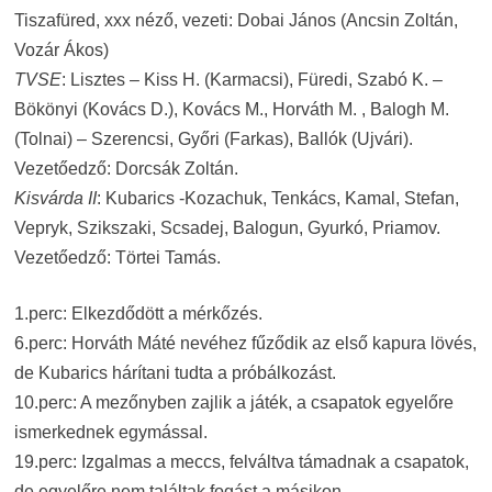
Tiszafüred, xxx néző, vezeti: Dobai János (Ancsin Zoltán,
Vozár Ákos)
TVSE
: Lisztes – Kiss H. (Karmacsi), Füredi, Szabó K. –
Bökönyi (Kovács D.), Kovács M., Horváth M. , Balogh M.
(Tolnai) – Szerencsi, Győri (Farkas), Ballók (Ujvári).
Vezetőedző: Dorcsák Zoltán.
Kisvárda II
: Kubarics -Kozachuk, Tenkács, Kamal, Stefan,
Vepryk, Szikszaki, Scsadej, Balogun, Gyurkó, Priamov.
Vezetőedző: Törtei Tamás.
1.perc: Elkezdődött a mérkőzés.
6.perc: Horváth Máté nevéhez fűződik az első kapura lövés,
de Kubarics hárítani tudta a próbálkozást.
10.perc: A mezőnyben zajlik a játék, a csapatok egyelőre
ismerkednek egymással.
19.perc: Izgalmas a meccs, felváltva támadnak a csapatok,
de egyelőre nem találtak fogást a másikon.