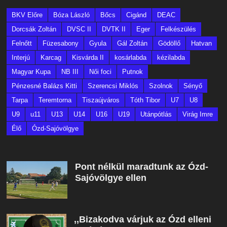
BKV Előre
Bóza László
Bőcs
Cigánd
DEAC
Dorcsák Zoltán
DVSC II
DVTK II
Eger
Felkészülés
Felnőtt
Füzesabony
Gyula
Gál Zoltán
Gödöllő
Hatvan
Interjú
Karcag
Kisvárda II
kosárlabda
kézilabda
Magyar Kupa
NB III
Női foci
Putnok
Pénzesné Balázs Kitti
Szerencsi Miklós
Szolnok
Sényő
Tarpa
Teremtorna
Tiszaújváros
Tóth Tibor
U7
U8
U9
u11
U13
U14
U16
U19
Utánpótlás
Virág Imre
Élő
Ózd-Sajóvölgye
Pont nélkül maradtunk az Ózd-
Sajóvölgye ellen
,,Bizakodva várjuk az Ózd elleni