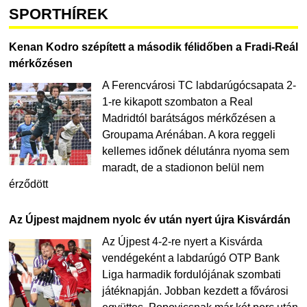
SPORTHÍREK
Kenan Kodro szépített a második félidőben a Fradi-Reál
mérkőzésen
A Ferencvárosi TC labdarúgócsapata 2-
1-re kikapott szombaton a Real
Madridtól barátságos mérkőzésen a
Groupama Arénában. A kora reggeli
kellemes időnek délutánra nyoma sem
maradt, de a stadionon belül nem
érződött
Az Újpest majdnem nyolc év után nyert újra Kisvárdán
Az Újpest 4-2-re nyert a Kisvárda
vendégeként a labdarúgó OTP Bank
Liga harmadik fordulójának szombati
játéknapján. Jobban kezdett a fővárosi