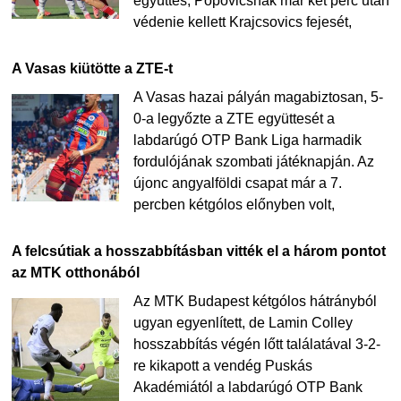
együttes, Popovicsnak már két perc után
védenie kellett Krajcsovics fejesét,
A Vasas kiütötte a ZTE-t
A Vasas hazai pályán magabiztosan, 5-
0-a legyőzte a ZTE együttesét a
labdarúgó OTP Bank Liga harmadik
fordulójának szombati játéknapján. Az
újonc angyalföldi csapat már a 7.
percben kétgólos előnyben volt,
A felcsútiak a hosszabbításban vitték el a három pontot
az MTK otthonából
Az MTK Budapest kétgólos hátrányból
ugyan egyenlített, de Lamin Colley
hosszabbítás végén lőtt találatával 3-2-
re kikapott a vendég Puskás
Akadémiától a labdarúgó OTP Bank