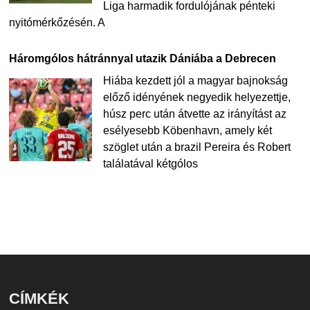
Liga harmadik fordulójának pénteki
nyitómérkőzésén. A
Háromgólos hátránnyal utazik Dániába a Debrecen
Hiába kezdett jól a magyar bajnokság
előző idényének negyedik helyezettje,
húsz perc után átvette az irányítást az
esélyesebb Köbenhavn, amely két
szöglet után a brazil Pereira és Robert
találatával kétgólos
CÍMKÉK