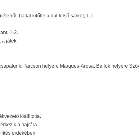
terről, ballal kilőtte a bal felső sarkot, 1-1.
ant, 1-2.
 a játék.
.
 csapatunk: Tarcson helyére Marques-Arosa, Ballók helyére Szö
kvezető kiállította.
rkezik a hajrára.
lítés érdekében.