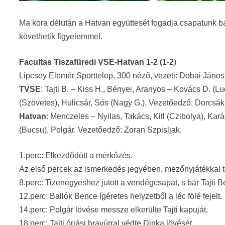
Ma kora délután a Hatvan együttesét fogadja csapatunk b
követhetik figyelemmel.
Facultas Tiszafüredi VSE-Hatvan 1-2 (1-2
)
Lipcsey Elemér Sporttelep, 300 néző, vezeti: Dobai János 
TVSE
: Tajti B. – Kiss H., Bényei, Aranyos – Kovács D. 
(Szövetes), Hulicsár, Sós (Nagy G.). Vezetőedző: Dorcsák
Hatvan
: Menczeles – Nyilas, Takács, Kitl (Czibolya), Kar
(Bucsu), Polgár. Vezetőedző: Zoran Szpisljak.
1.perc: Elkezdődött a mérkőzés.
Az első percek az ismerkedés jegyében, mezőnyjátékkal t
8.perc: Tizenegyeshez jutott a vendégcsapat, s bár Tajti Be
12.perc: Ballók Bence ígéretes helyzetből a léc fölé fejelt.
14.perc: Polgár lövése messze elkerülte Tajti kapuját.
18.perc: Tajti óriási bravúrral védte Dinka lövését.