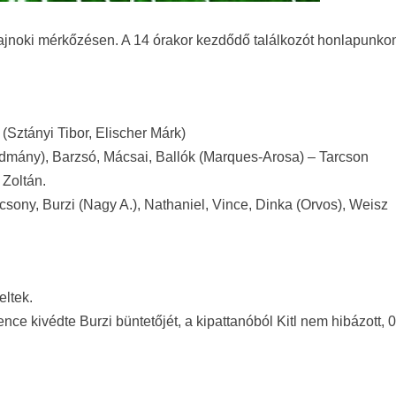
ajnoki mérkőzésen. A 14 órakor kezdődő találkozót honlapunko
(Sztányi Tibor, Elischer Márk)
(Ludmány), Barzsó, Mácsai, Ballók (Marques-Arosa) – Tarcson
 Zoltán.
ácsony, Burzi (Nagy A.), Nathaniel, Vince, Dinka (Orvos), Weisz
eltek.
nce kivédte Burzi büntetőjét, a kipattanóból Kitl nem hibázott, 0