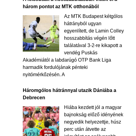
három pontot az MTK otthonából
Az MTK Budapest kétgólos
hátrányból ugyan
egyenlített, de Lamin Colley
hosszabbítás végén lőtt
találatával 3-2-re kikapott a
vendég Puskás
Akadémiától a labdarúgó OTP Bank Liga
harmadik fordulójának pénteki
nyitómérkőzésén. A
Háromgólos hátránnyal utazik Dániába a
Debrecen
Hiába kezdett jól a magyar
bajnokság előző idényének
negyedik helyezettje, húsz
perc után átvette az