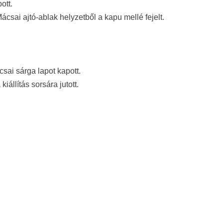
ott.
Mácsai ajtó-ablak helyzetből a kapu mellé fejelt.
csai sárga lapot kapott.
iállítás sorsára jutott.