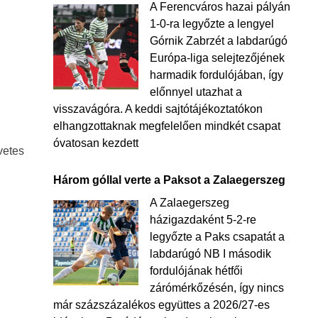
A Ferencváros hazai pályán
1-0-ra legyőzte a lengyel
Górnik Zabrzét a labdarúgó
Európa-liga selejtezőjének
harmadik fordulójában, így
előnnyel utazhat a
visszavágóra. A keddi sajtótájékoztatókon
elhangzottaknak megfelelően mindkét csapat
óvatosan kezdett
vetes
Három góllal verte a Paksot a Zalaegerszeg
A Zalaegerszeg
házigazdaként 5-2-re
legyőzte a Paks csapatát a
labdarúgó NB I második
fordulójának hétfői
zárómérkőzésén, így nincs
már százszázalékos együttes a 2026/27-es