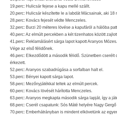
19.perc: Hulicsár fejese a kapu mellé szállt.
20.perc: Hulicsár készítette le a labdát Mácsainak, aki 18 mé
28.perc: Kovács fejesét védte Menczeles.
32.perc: Burzi 20 méteres lövése a kapufáról a hálóba patt
40.perc: Az elmúlt percekben a két tizenhatos között zajlott
41.perc: Reklamálásért sárga lapot kapott Aranyos Mózes
Vége az első félidőnek.
46.perc: Elkezdődött a második félidő. Szünetben cserélt
érkezett.
52.perc: Aranyos szabadrúgása a sorfalban halt el.
53.perc: Bényei kapott sárga lapot.
58.perc: Mezőnyjátékkal teltek az elmúlt percek.
60.perc: Kovács lövését hárította Menczeles.
63.perc: Aranyos megkapta második sárga lapját, így a játé
68.perc: Cserél csapatunk: Sós Máté helyére Nagy Gergő é
70.perc: Emberhátrányban is mindent elkövetünk az egyen