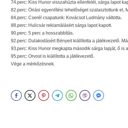
74.perc: Kiss Hunor visszahúzta ellenfelét, sárga lapot kap
82.perc: Óriási egyenlítési lehetőséget szalasztottunk el, 
84.perc: Cserél csapatunk: Kovácsot Ludmány váltotta.
88.perc: Hulicsár reklamálásért sárga lapot kapott.
90.perc: 5 perc a hosszabbítás.
92.perc: Dulakodásért Bényeit kiállította a játékvezető. Má
93.perc: Kiss Hunor megkapta második sárga lapját, ő is a k
95.perc: Orvost is kiállította a játékvezető.
Vége a mérkőzésnek.