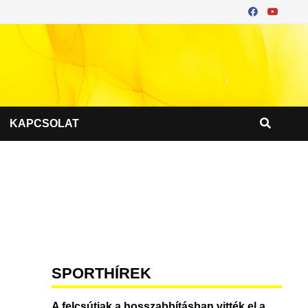
KAPCSOLAT
SPORTHÍREK
A felcsútiak a hosszabbításban vitték el a