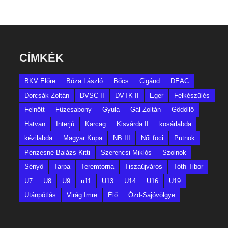
CÍMKÉK
BKV Előre
Bóza László
Bőcs
Cigánd
DEAC
Dorcsák Zoltán
DVSC II
DVTK II
Eger
Felkészülés
Felnőtt
Füzesabony
Gyula
Gál Zoltán
Gödöllő
Hatvan
Interjú
Karcag
Kisvárda II
kosárlabda
kézilabda
Magyar Kupa
NB III
Női foci
Putnok
Pénzesné Balázs Kitti
Szerencsi Miklós
Szolnok
Sényő
Tarpa
Teremtorna
Tiszaújváros
Tóth Tibor
U7
U8
U9
u11
U13
U14
U16
U19
Utánpótlás
Virág Imre
Élő
Ózd-Sajóvölgye