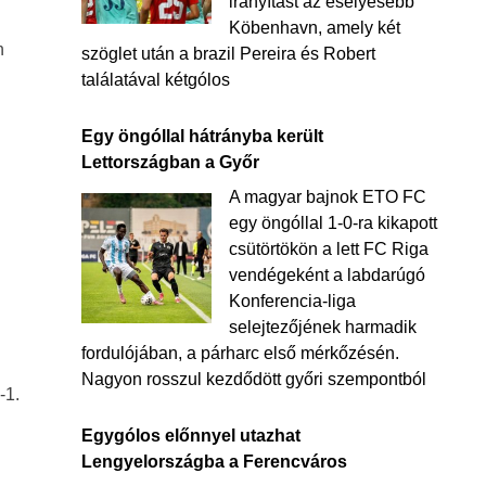
irányítást az esélyesebb
Köbenhavn, amely két
n
szöglet után a brazil Pereira és Robert
találatával kétgólos
Egy öngóllal hátrányba került
Lettországban a Győr
A magyar bajnok ETO FC
egy öngóllal 1-0-ra kikapott
csütörtökön a lett FC Riga
vendégeként a labdarúgó
Konferencia-liga
selejtezőjének harmadik
fordulójában, a párharc első mérkőzésén.
Nagyon rosszul kezdődött győri szempontból
-1.
Egygólos előnnyel utazhat
Lengyelországba a Ferencváros