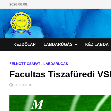
Skip
2026.08.08.
to
content
KEZDŐLAP
LABDARÚGÁS
KÉZILABDA
FELNŐTT CSAPAT
/
LABDARÚGÁS
Facultas Tiszafüredi VS
2025.03.16.