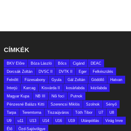
CÍMKÉK
BKV Előre
Bóza László
Bőcs
Cigánd
DEAC
Dorcsák Zoltán
DVSC II
DVTK II
Eger
Felkészülés
Felnőtt
Füzesabony
Gyula
Gál Zoltán
Gödöllő
Hatvan
Interjú
Karcag
Kisvárda II
kosárlabda
kézilabda
Magyar Kupa
NB III
Női foci
Putnok
Pénzesné Balázs Kitti
Szerencsi Miklós
Szolnok
Sényő
Tarpa
Teremtorna
Tiszaújváros
Tóth Tibor
U7
U8
U9
u11
U13
U14
U16
U19
Utánpótlás
Virág Imre
Élő
Ózd-Sajóvölgye