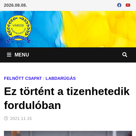
Skip
2026.08.08.
to
content
MENU
FELNŐTT CSAPAT
/
LABDARÚGÁS
Ez történt a tizenhetedik
fordulóban
2021.11.15.