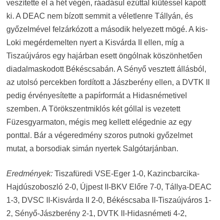
veszítette el a hét végén, ráadásul ezúttal kiütéssel kapott
ki. A DEAC nem bízott semmit a véletlenre Tállyán, és
győzelmével felzárkózott a második helyezett mögé. A kis-
Loki megérdemelten nyert a Kisvárda II ellen, míg a
Tiszaújváros egy hajárban esett öngólnak köszönhetően
diadalmaskodott Békéscsabán. A Sényő vesztett állásból,
az utolsó percekben fordított a Jászberény ellen, a DVTK II
pedig érvényesítette a papírformát a Hidasnémetivel
szemben. A Törökszentmiklós két góllal is vezetett
Füzesgyarmaton, mégis meg kellett elégednie az egy
ponttal. Bár a végeredmény szoros putnoki győzelmet
mutat, a borsodiak simán nyertek Salgótarjánban.
Eredmények:
Tiszafüredi VSE-Eger 1-0, Kazincbarcika-
Hajdúszoboszló 2-0, Újpest II-BKV Előre 7-0, Tállya-DEAC
1-3, DVSC II-Kisvárda II 2-0, Békéscsaba II-Tiszaújváros 1-
2, Sényő-Jászberény 2-1, DVTK II-Hidasnémeti 4-2,