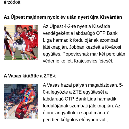
érződött
Az Újpest majdnem nyolc év után nyert újra Kisvárdán
Az Újpest 4-2-re nyert a Kisvárda
vendégeként a labdarúgó OTP Bank
Liga harmadik fordulójának szombati
játéknapján. Jobban kezdett a fővárosi
együttes, Popovicsnak már két perc után
védenie kellett Krajcsovics fejesét,
A Vasas kiütötte a ZTE-t
A Vasas hazai pályán magabiztosan, 5-
0-a legyőzte a ZTE együttesét a
labdarúgó OTP Bank Liga harmadik
fordulójának szombati játéknapján. Az
újonc angyalföldi csapat már a 7.
percben kétgólos előnyben volt,