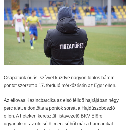
Csapatunk óriási szívvel küzdve nagyon fontos három
pontot szerzett a 17. forduló mérkőzésén az Eger ellen.
Az éllovas Kazincbarcika az első félidő hajrájában négy
perc alatt eldöntötte a pontok sorsát a Hajdúszoboszló
ellen. A heteken keresztül listavezető BKV Előre
ugyanakkor az utolsó öt meccséből már a harmadikat