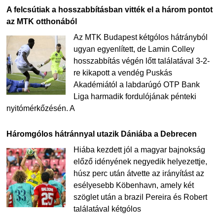
A felcsútiak a hosszabbításban vitték el a három pontot
az MTK otthonából
Az MTK Budapest kétgólos hátrányból
ugyan egyenlített, de Lamin Colley
hosszabbítás végén lőtt találatával 3-2-
re kikapott a vendég Puskás
Akadémiától a labdarúgó OTP Bank
Liga harmadik fordulójának pénteki
nyitómérkőzésén. A
Háromgólos hátránnyal utazik Dániába a Debrecen
Hiába kezdett jól a magyar bajnokság
előző idényének negyedik helyezettje,
húsz perc után átvette az irányítást az
esélyesebb Köbenhavn, amely két
szöglet után a brazil Pereira és Robert
találatával kétgólos