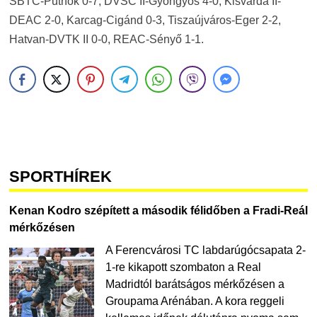
SBTC-Putnok 0-7, DVSC II-Gyöngyös 4-0, Kisvárda II-
DEAC 2-0, Karcag-Cigánd 0-3, Tiszaújváros-Eger 2-2,
Hatvan-DVTK II 0-0, REAC-Sényő 1-1.
SPORTHÍREK
Kenan Kodro szépített a második félidőben a Fradi-Reál
mérkőzésen
A Ferencvárosi TC labdarúgócsapata 2-
1-re kikapott szombaton a Real
Madridtól barátságos mérkőzésen a
Groupama Arénában. A kora reggeli