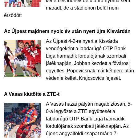
kellemes időnek délutánra nyoma sem
maradt, de a stadionon belül nem
érződött
Az Újpest majdnem nyolc év után nyert újra Kisvárdán
Az Újpest 4-2-re nyert a Kisvárda
vendégeként a labdarúgó OTP Bank
Liga harmadik fordulójának szombati
játéknapján. Jobban kezdett a fővárosi
együttes, Popovicsnak már két perc után
védenie kellett Krajcsovics fejesét,
A Vasas kiütötte a ZTE-t
A Vasas hazai pályán magabiztosan, 5-
0-a legyőzte a ZTE együttesét a
labdarúgó OTP Bank Liga harmadik
fordulójának szombati játéknapján. Az
újonc angyalföldi csapat már a 7.