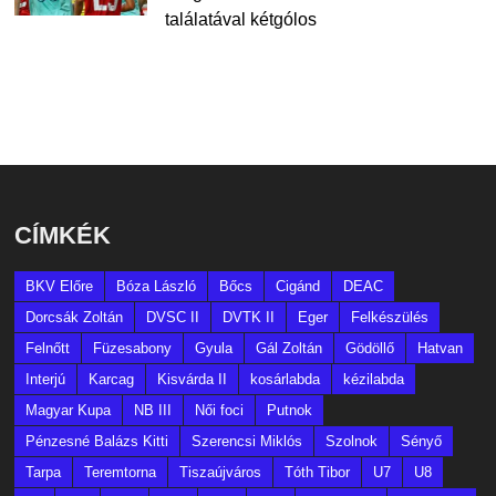
találatával kétgólos
CÍMKÉK
BKV Előre
Bóza László
Bőcs
Cigánd
DEAC
Dorcsák Zoltán
DVSC II
DVTK II
Eger
Felkészülés
Felnőtt
Füzesabony
Gyula
Gál Zoltán
Gödöllő
Hatvan
Interjú
Karcag
Kisvárda II
kosárlabda
kézilabda
Magyar Kupa
NB III
Női foci
Putnok
Pénzesné Balázs Kitti
Szerencsi Miklós
Szolnok
Sényő
Tarpa
Teremtorna
Tiszaújváros
Tóth Tibor
U7
U8