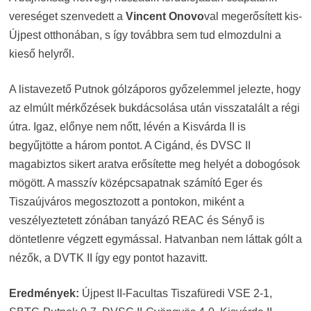
vereséget szenvedett a
Vincent Onovo
val megerősített kis-
Újpest otthonában, s így továbbra sem tud elmozdulni a
kieső helyről.
A listavezető Putnok gólzáporos győzelemmel jelezte, hogy
az elmúlt mérkőzések bukdácsolása után visszatalált a régi
útra. Igaz, előnye nem nőtt, lévén a Kisvárda II is
begyűjtötte a három pontot. A Cigánd, és DVSC II
magabiztos sikert aratva erősítette meg helyét a dobogósok
mögött. A masszív középcsapatnak számító Eger és
Tiszaújváros megosztozott a pontokon, miként a
veszélyeztetett zónában tanyázó REAC és Sényő is
döntetlenre végzett egymással. Hatvanban nem láttak gólt a
nézők, a DVTK II így egy pontot hazavitt.
Eredmények:
Újpest II-Facultas Tiszafüredi VSE 2-1,