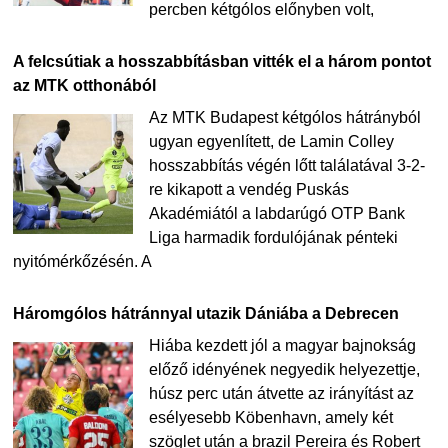
percben kétgólos előnyben volt,
A felcsútiak a hosszabbításban vitték el a három pontot
az MTK otthonából
Az MTK Budapest kétgólos hátrányból
ugyan egyenlített, de Lamin Colley
hosszabbítás végén lőtt találatával 3-2-
re kikapott a vendég Puskás
Akadémiától a labdarúgó OTP Bank
Liga harmadik fordulójának pénteki
nyitómérkőzésén. A
Háromgólos hátránnyal utazik Dániába a Debrecen
Hiába kezdett jól a magyar bajnokság
előző idényének negyedik helyezettje,
húsz perc után átvette az irányítást az
esélyesebb Köbenhavn, amely két
szöglet után a brazil Pereira és Robert