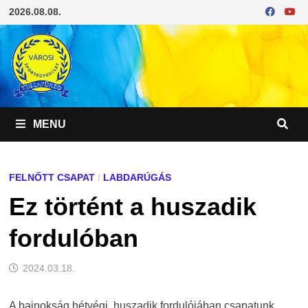
Skip
2026.08.08.
to
content
MENU
FELNŐTT CSAPAT
/
LABDARÚGÁS
Ez történt a huszadik
fordulóban
2024.03.18.
A bajnokság hétvégi, huszadik fordulójában csapatunk