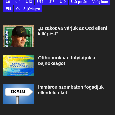
U9
u11
U13
U14
U16
U19
Utánpótlás
Virág Imre
Élő
Ózd-Sajóvölgye
,,Bizakodva várjuk az Ózd elleni
fellépést”
Otthonunkban folytatjuk a
bajnokságot
Immáron szombaton fogadjuk
ellenfeleinket