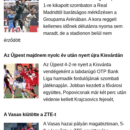
1-re kikapott szombaton a Real
Madridtól barátságos mérkőzésen a
Groupama Arénában. A kora reggeli
kellemes időnek délutánra nyoma sem
maradt, de a stadionon belül nem
érződött
Az Újpest majdnem nyolc év után nyert újra Kisvárdán
Az Újpest 4-2-re nyert a Kisvárda
vendégeként a labdarúgó OTP Bank
Liga harmadik fordulójának szombati
játéknapján. Jobban kezdett a fővárosi
együttes, Popovicsnak már két perc után
védenie kellett Krajcsovics fejesét,
A Vasas kiütötte a ZTE-t
A Vasas hazai pályán magabiztosan, 5-