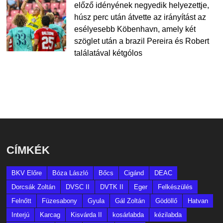
előző idényének negyedik helyezettje,
húsz perc után átvette az irányítást az
esélyesebb Köbenhavn, amely két
szöglet után a brazil Pereira és Robert
találatával kétgólos
CÍMKÉK
BKV Előre
Bóza László
Bőcs
Cigánd
DEAC
Dorcsák Zoltán
DVSC II
DVTK II
Eger
Felkészülés
Felnőtt
Füzesabony
Gyula
Gál Zoltán
Gödöllő
Hatvan
Interjú
Karcag
Kisvárda II
kosárlabda
kézilabda