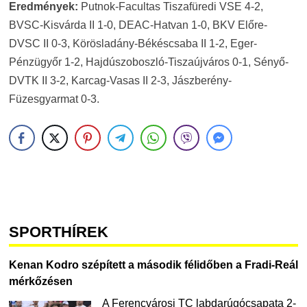
Eredmények:
Putnok-Facultas Tiszafüredi VSE 4-2,
BVSC-Kisvárda II 1-0, DEAC-Hatvan 1-0, BKV Előre-
DVSC II 0-3, Körösladány-Békéscsaba II 1-2, Eger-
Pénzügyőr 1-2, Hajdúszoboszló-Tiszaújváros 0-1, Sényő-
DVTK II 3-2, Karcag-Vasas II 2-3, Jászberény-
Füzesgyarmat 0-3.
SPORTHÍREK
Kenan Kodro szépített a második félidőben a Fradi-Reál
mérkőzésen
A Ferencvárosi TC labdarúgócsapata 2-