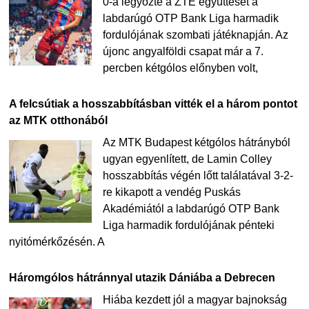
0-a legyőzte a ZTE együttesét a
labdarúgó OTP Bank Liga harmadik
fordulójának szombati játéknapján. Az
újonc angyalföldi csapat már a 7.
percben kétgólos előnyben volt,
A felcsútiak a hosszabbításban vitték el a három pontot
az MTK otthonából
Az MTK Budapest kétgólos hátrányból
ugyan egyenlített, de Lamin Colley
hosszabbítás végén lőtt találatával 3-2-
re kikapott a vendég Puskás
Akadémiától a labdarúgó OTP Bank
Liga harmadik fordulójának pénteki
nyitómérkőzésén. A
Háromgólos hátránnyal utazik Dániába a Debrecen
Hiába kezdett jól a magyar bajnokság