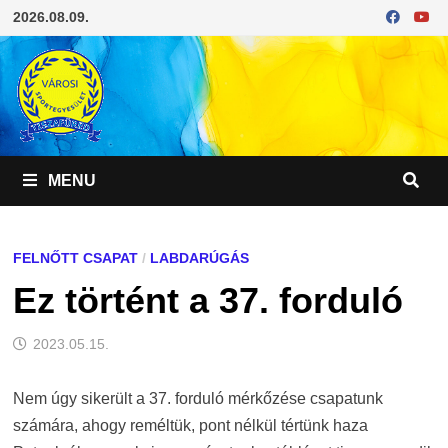
Skip
2026.08.09.
to
content
MENU
FELNŐTT CSAPAT
/
LABDARÚGÁS
Ez történt a 37. forduló
2023.05.15.
Nem úgy sikerült a 37. forduló mérkőzése csapatunk
számára, ahogy reméltük, pont nélkül tértünk haza