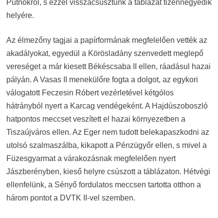
Putnokról, s ezzel visszacsúsztunk a táblázat tizennegyedik
helyére.
Az élmezőny tagjai a papírformának megfelelően vették az
akadályokat, egyedül a Körösladány szenvedett meglepő
vereséget a már kiesett Békéscsaba II ellen, ráadásul hazai
pályán. A Vasas II menekülőre fogta a dolgot, az egykori
válogatott Feczesin Róbert vezérletével kétgólos
hátrányból nyert a Karcag vendégeként. A Hajdúszoboszló
hatpontos meccset veszített el hazai környezetben a
Tiszaújváros ellen. Az Eger nem tudott belekapaszkodni az
utolsó szalmaszálba, kikapott a Pénzügyőr ellen, s mivel a
Füzesgyarmat a várakozásnak megfelelően nyert
Jászberényben, kieső helyre csúszott a táblázaton. Hétvégi
ellenfelünk, a Sényő fordulatos meccsen tartotta otthon a
három pontot a DVTK II-vel szemben.