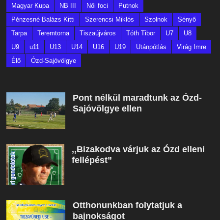
Magyar Kupa
NB III
Női foci
Putnok
Pénzesné Balázs Kitti
Szerencsi Miklós
Szolnok
Sényő
Tarpa
Teremtorna
Tiszaújváros
Tóth Tibor
U7
U8
U9
u11
U13
U14
U16
U19
Utánpótlás
Virág Imre
Élő
Ózd-Sajóvölgye
Pont nélkül maradtunk az Ózd-
Sajóvölgye ellen
,,Bizakodva várjuk az Ózd elleni
fellépést”
Otthonunkban folytatjuk a
bajnokságot