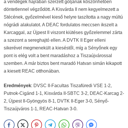
a vendégek hajrában szerzett góljának köszönhetően
döntetlennel végződött. A Kisvárda II nem kegyelmezett a
Stécének, győzelmével kieső helyre taszította a nagy múltú
nógrádi alakulatot. A DEAC fordulatos meccsen ikszelt a
Karcaggal, az Újpest II viszont kiütéses győzelemmel zárta
a szezont a sereghajtó ellen. A DVTK II Eger elleni
sikerével megmenekült a kieséstől, míg a Sényőnek egy
pont is elég volt a bent maradáshoz a Tiszaújvárossal
szemben. A már biztos bent maradó Hatvan simán kikapott
a kiesett REAC otthonában.
Eredmények
: DVSC II-Facultas Tiszafüredi VSE 1-2,
Putnok-Cigánd 1-1, Kisvárda II-SBTC 3-2, DEAC-Karcag 2-
2, Újpest II-Gyöngyös 8-1, DVTK II-Eger 3-0, Sényő-
Tiszaújváros 1-1, REAC-Hatvan 3-0.