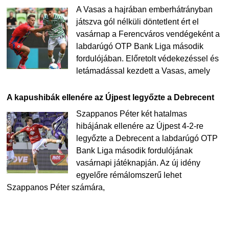
A Vasas a hajrában emberhátrányban
játszva gól nélküli döntetlent ért el
vasárnap a Ferencváros vendégeként a
labdarúgó OTP Bank Liga második
fordulójában. Előretolt védekezéssel és
letámadással kezdett a Vasas, amely
A kapushibák ellenére az Újpest legyőzte a Debrecent
Szappanos Péter két hatalmas
hibájának ellenére az Újpest 4-2-re
legyőzte a Debrecent a labdarúgó OTP
Bank Liga második fordulójának
vasárnapi játéknapján. Az új idény
egyelőre rémálomszerű lehet
Szappanos Péter számára,