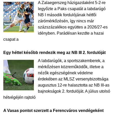
A Zalaegerszeg házigazdaként 5-2-re
legyőzte a Paks csapatát a labdarúgó
NB I második fordulójának hétfői
zárómérkőzésén, így nincs már
százszázalékos együttes a 2026/27-es
idényben. Parádésan kezdte a hazai
csapat a
Egy héttel később rendezik meg az NB III 2. fordulóját
A labdarúgók, a sportszakemberek, a
mérkőzésen közreműködők, illetve a
nézők egészségének védelme
érdekében az MLSZ versenybizottsága
augusztus 12-re halasztotta az NB III-as
bajnokságok 2. fordulóját. A július utolsó
hétvégéjén rajtoló
A Vasas pontot szerzett a Ferencváros vendégeként