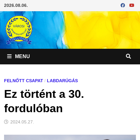
Skip
2026.08.06.
to
content
MENU
FELNŐTT CSAPAT
/
LABDARÚGÁS
Ez történt a 30.
fordulóban
2024.05.27.