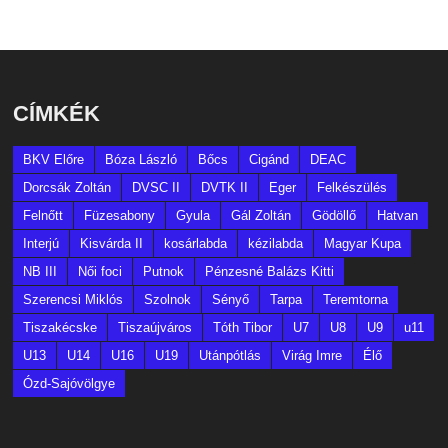
CÍMKÉK
BKV Előre
Bóza László
Bőcs
Cigánd
DEAC
Dorcsák Zoltán
DVSC II
DVTK II
Eger
Felkészülés
Felnőtt
Füzesabony
Gyula
Gál Zoltán
Gödöllő
Hatvan
Interjú
Kisvárda II
kosárlabda
kézilabda
Magyar Kupa
NB III
Női foci
Putnok
Pénzesné Balázs Kitti
Szerencsi Miklós
Szolnok
Sényő
Tarpa
Teremtorna
Tiszakécske
Tiszaújváros
Tóth Tibor
U7
U8
U9
u11
U13
U14
U16
U19
Utánpótlás
Virág Imre
Élő
Ózd-Sajóvölgye