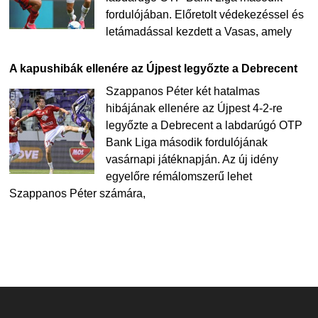
fordulójában. Előretolt védekezéssel és
letámadással kezdett a Vasas, amely
A kapushibák ellenére az Újpest legyőzte a Debrecent
Szappanos Péter két hatalmas
hibájának ellenére az Újpest 4-2-re
legyőzte a Debrecent a labdarúgó OTP
Bank Liga második fordulójának
vasárnapi játéknapján. Az új idény
egyelőre rémálomszerű lehet
Szappanos Péter számára,