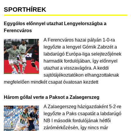
SPORTHÍREK
Egygólos előnnyel utazhat Lengyelországba a
Ferencváros
A Ferencváros hazai pályán 1-0-ra
legyőzte a lengyel Górnik Zabrzét a
labdarúgó Európa-liga selejtezőjének
harmadik fordulójában, így előnnyel
utazhat a visszavágóra. A keddi
sajtótájékoztatókon elhangzottaknak
megfelelően mindkét csapat óvatosan kezdett
Három góllal verte a Paksot a Zalaegerszeg
A Zalaegerszeg házigazdaként 5-2-re
legyőzte a Paks csapatát a labdarúgó
NB I második fordulójának hétfői
zárómérkőzésén, így nincs már