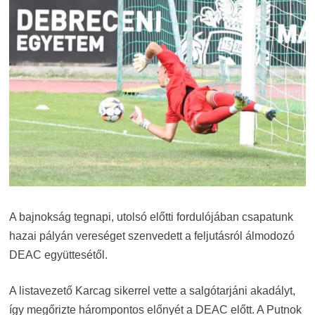
A bajnokság tegnapi, utolsó előtti fordulójában csapatunk
hazai pályán vereséget szenvedett a feljutásról álmodozó
DEAC együttesétől.
A listavezető Karcag sikerrel vette a salgótarjáni akadályt,
így megőrizte hárompontos előnyét a DEAC előtt. A Putnok