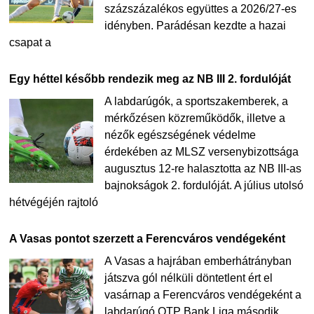
százszázalékos együttes a 2026/27-es
idényben. Parádésan kezdte a hazai
csapat a
Egy héttel később rendezik meg az NB III 2. fordulóját
A labdarúgók, a sportszakemberek, a
mérkőzésen közreműködők, illetve a
nézők egészségének védelme
érdekében az MLSZ versenybizottsága
augusztus 12-re halasztotta az NB III-as
bajnokságok 2. fordulóját. A július utolsó
hétvégéjén rajtoló
A Vasas pontot szerzett a Ferencváros vendégeként
A Vasas a hajrában emberhátrányban
játszva gól nélküli döntetlent ért el
vasárnap a Ferencváros vendégeként a
labdarúgó OTP Bank Liga második