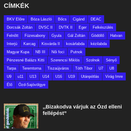
CÍMKÉK
BKV Előre
Bóza László
Bőcs
Cigánd
DEAC
Dorcsák Zoltán
DVSC II
DVTK II
Eger
Felkészülés
Felnőtt
Füzesabony
Gyula
Gál Zoltán
Gödöllő
Hatvan
Interjú
Karcag
Kisvárda II
kosárlabda
kézilabda
Magyar Kupa
NB III
Női foci
Putnok
Pénzesné Balázs Kitti
Szerencsi Miklós
Szolnok
Sényő
Tarpa
Teremtorna
Tiszaújváros
Tóth Tibor
U7
U8
U9
u11
U13
U14
U16
U19
Utánpótlás
Virág Imre
Élő
Ózd-Sajóvölgye
,,Bizakodva várjuk az Ózd elleni
fellépést”