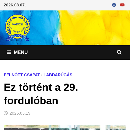
Skip
2026.08.07.
to
content
MENU
FELNŐTT CSAPAT
/
LABDARÚGÁS
Ez történt a 29.
fordulóban
2025.05.19.