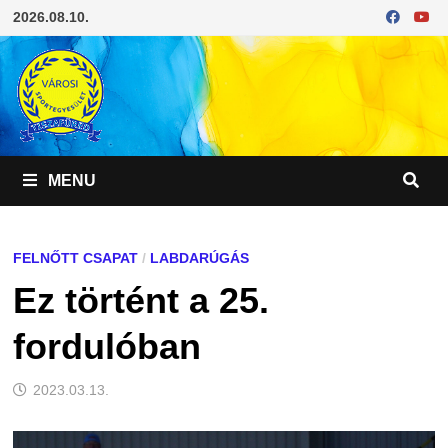
Skip
2026.08.10.
to
content
MENU
FELNŐTT CSAPAT
/
LABDARÚGÁS
Ez történt a 25.
fordulóban
2023.03.13.