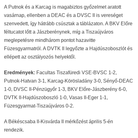
A Putnok és a Karcag is magabiztos győzelmet aratott
vasárnap, ellenben a DEAC és a DVSC II is vereséget
szenvedett, így hátrább csúsztak a táblázaton. A BKV Előre
féltucatot lőtt a Jászberénynek, míg a Tiszaújváros
meglepetésre mindhárom pontot hazavitte
Füzesgyarmatról. A DVTK II legyőzte a Hajdúszoboszlót és
ellépett az osztályozós helyektől.
Eredmények:
Facultas Tiszafüredi VSE-BVSC 1-2,
Putnok-Hatvan 3-1, Karcag-Körösladány 3-0, Sényő-DEAC
1-0, DVSC II-Pénzügyőr 1-3, BKV Előre-Jászberény 6-0,
DVTK II-Hajdúszoboszló 1-0, Vasas II-Eger 1-1,
Füzesgyarmat-Tiszaújváros 0-2.
A Békéscsaba II-Kisvárda II mérkőzést április 5-én
rendezik.