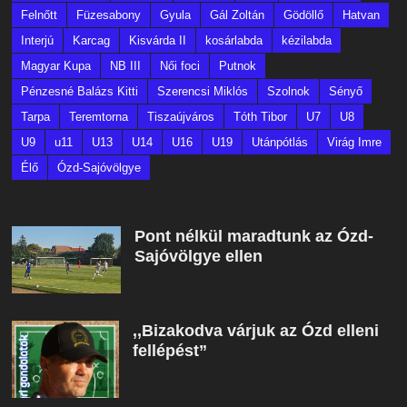
Felnőtt
Füzesabony
Gyula
Gál Zoltán
Gödöllő
Hatvan
Interjú
Karcag
Kisvárda II
kosárlabda
kézilabda
Magyar Kupa
NB III
Női foci
Putnok
Pénzesné Balázs Kitti
Szerencsi Miklós
Szolnok
Sényő
Tarpa
Teremtorna
Tiszaújváros
Tóth Tibor
U7
U8
U9
u11
U13
U14
U16
U19
Utánpótlás
Virág Imre
Élő
Ózd-Sajóvölgye
Pont nélkül maradtunk az Ózd-
Sajóvölgye ellen
,,Bizakodva várjuk az Ózd elleni
fellépést”