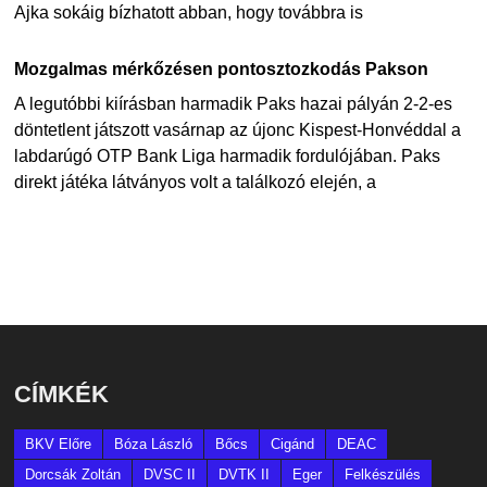
Ajka sokáig bízhatott abban, hogy továbbra is
Mozgalmas mérkőzésen pontosztozkodás Pakson
A legutóbbi kiírásban harmadik Paks hazai pályán 2-2-es
döntetlent játszott vasárnap az újonc Kispest-Honvéddal a
labdarúgó OTP Bank Liga harmadik fordulójában. Paks
direkt játéka látványos volt a találkozó elején, a
CÍMKÉK
BKV Előre
Bóza László
Bőcs
Cigánd
DEAC
Dorcsák Zoltán
DVSC II
DVTK II
Eger
Felkészülés