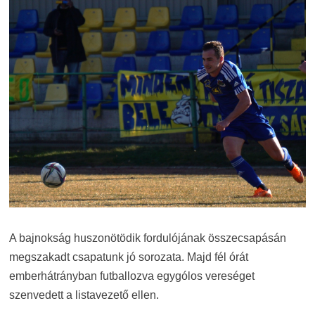
A bajnokság huszonötödik fordulójának összecsapásán
megszakadt csapatunk jó sorozata. Majd fél órát
emberhátrányban futballozva egygólos vereséget
szenvedett a listavezető ellen.