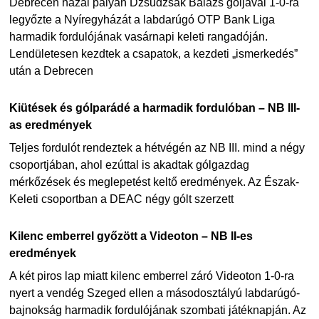
Debrecen hazai pályán Dzsudzsák Balázs góljával 1-0-ra
legyőzte a Nyíregyházát a labdarúgó OTP Bank Liga
harmadik fordulójának vasárnapi keleti rangadóján.
Lendületesen kezdtek a csapatok, a kezdeti „ismerkedés”
után a Debrecen
Kiütések és gólparádé a harmadik fordulóban – NB III-
as eredmények
Teljes fordulót rendeztek a hétvégén az NB III. mind a négy
csoportjában, ahol ezúttal is akadtak gólgazdag
mérkőzések és meglepetést keltő eredmények. Az Észak-
Keleti csoportban a DEAC négy gólt szerzett
Kilenc emberrel győzött a Videoton – NB II-es
eredmények
A két piros lap miatt kilenc emberrel záró Videoton 1-0-ra
nyert a vendég Szeged ellen a másodosztályú labdarúgó-
bajnokság harmadik fordulójának szombati játéknapján. Az