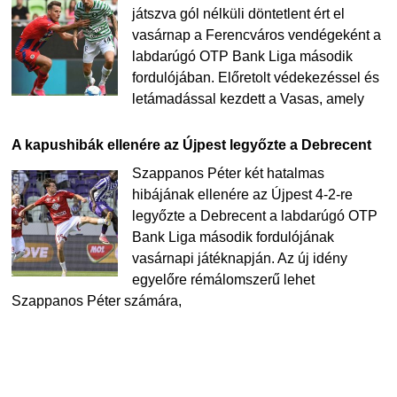
játszva gól nélküli döntetlent ért el
vasárnap a Ferencváros vendégeként a
labdarúgó OTP Bank Liga második
fordulójában. Előretolt védekezéssel és
letámadással kezdett a Vasas, amely
A kapushibák ellenére az Újpest legyőzte a Debrecent
Szappanos Péter két hatalmas
hibájának ellenére az Újpest 4-2-re
legyőzte a Debrecent a labdarúgó OTP
Bank Liga második fordulójának
vasárnapi játéknapján. Az új idény
egyelőre rémálomszerű lehet
Szappanos Péter számára,