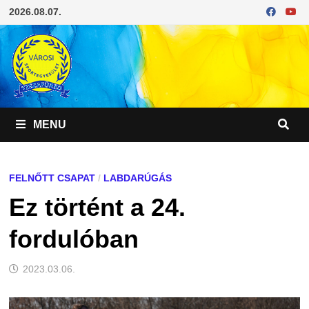
Skip
2026.08.07.
to
content
MENU
FELNŐTT CSAPAT
/
LABDARÚGÁS
Ez történt a 24.
fordulóban
2023.03.06.