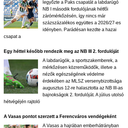
legyőzte a Paks csapatát a labdarúgó
NB I második fordulójának hétfői
zárómérkőzésén, így nincs már
százszázalékos együttes a 2026/27-es
idényben. Parádésan kezdte a hazai
csapat a
Egy héttel később rendezik meg az NB III 2. fordulóját
A labdarúgók, a sportszakemberek, a
mérkőzésen közreműködők, illetve a
nézők egészségének védelme
érdekében az MLSZ versenybizottsága
augusztus 12-re halasztotta az NB III-as
bajnokságok 2. fordulóját. A július utolsó
hétvégéjén rajtoló
A Vasas pontot szerzett a Ferencváros vendégeként
A Vasas a hajrában emberhátrányban