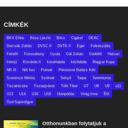
CÍMKÉK
BKV Előre
Bóza László
Bőcs
Cigánd
DEAC
Dorcsák Zoltán
DVSC II
DVTK II
Eger
Felkészülés
Felnőtt
Füzesabony
Gyula
Gál Zoltán
Gödöllő
Hatvan
Interjú
Kisvárda II
kosárlabda
kézilabda
Magyar Kupa
NB III
Női foci
Putnok
Pénzesné Balázs Kitti
Szerencsi Miklós
Szolnok
Sényő
Tarpa
Teremtorna
Tiszakécske
Tiszaújváros
Tóth Tibor
U7
U8
U9
u11
U13
U14
U16
U19
Utánpótlás
Virág Imre
Élő
Ózd-Sajóvölgye
Otthonunkban folytatjuk a