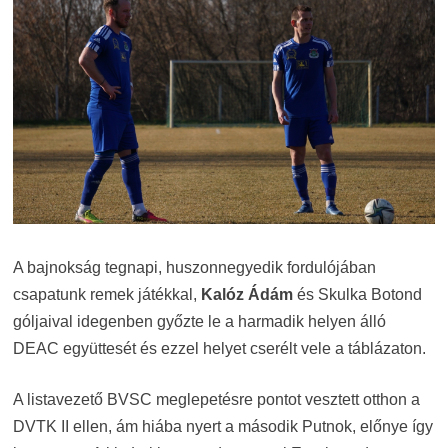
A bajnokság tegnapi, huszonnegyedik fordulójában
csapatunk remek játékkal,
Kalóz Ádám
és Skulka Botond
góljaival idegenben győzte le a harmadik helyen álló
DEAC együttesét és ezzel helyet cserélt vele a táblázaton.
A listavezető BVSC meglepetésre pontot vesztett otthon a
DVTK II ellen, ám hiába nyert a második Putnok, előnye így