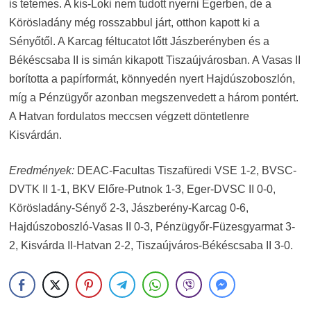
is tetemes. A kis-Loki nem tudott nyerni Egerben, de a
Körösladány még rosszabbul járt, otthon kapott ki a
Sényőtől. A Karcag féltucatot lőtt Jászberényben és a
Békéscsaba II is simán kikapott Tiszaújvárosban. A Vasas II
borította a papírformát, könnyedén nyert Hajdúszoboszlón,
míg a Pénzügyőr azonban megszenvedett a három pontért.
A Hatvan fordulatos meccsen végzett döntetlenre
Kisvárdán.
Eredmények:
DEAC-Facultas Tiszafüredi VSE 1-2, BVSC-
DVTK II 1-1, BKV Előre-Putnok 1-3, Eger-DVSC II 0-0,
Körösladány-Sényő 2-3, Jászberény-Karcag 0-6,
Hajdúszoboszló-Vasas II 0-3, Pénzügyőr-Füzesgyarmat 3-
2, Kisvárda II-Hatvan 2-2, Tiszaújváros-Békéscsaba II 3-0.