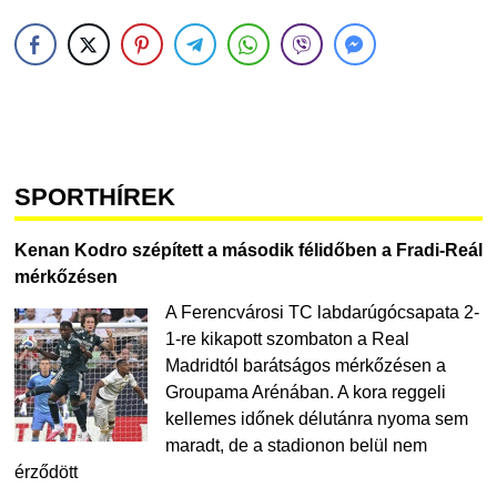
SPORTHÍREK
Kenan Kodro szépített a második félidőben a Fradi-Reál
mérkőzésen
A Ferencvárosi TC labdarúgócsapata 2-
1-re kikapott szombaton a Real
Madridtól barátságos mérkőzésen a
Groupama Arénában. A kora reggeli
kellemes időnek délutánra nyoma sem
maradt, de a stadionon belül nem
érződött