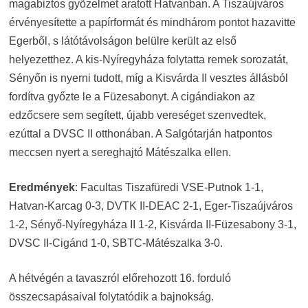
magabiztos győzelmet aratott Hatvanban. A Tiszaújváros
érvényesítette a papírformát és mindhárom pontot hazavitte
Egerből, s látótávolságon belülre került az első
helyezetthez. A kis-Nyíregyháza folytatta remek sorozatát,
Sényőn is nyerni tudott, míg a Kisvárda II vesztes állásból
fordítva győzte le a Füzesabonyt. A cigándiakon az
edzőcsere sem segített, újabb vereséget szenvedtek,
ezúttal a DVSC II otthonában. A Salgótarján hatpontos
meccsen nyert a sereghajtó Mátészalka ellen.
Eredmények
: Facultas Tiszafüredi VSE-Putnok 1-1,
Hatvan-Karcag 0-3, DVTK II-DEAC 2-1, Eger-Tiszaújváros
1-2, Sényő-Nyíregyháza II 1-2, Kisvárda II-Füzesabony 3-1,
DVSC II-Cigánd 1-0, SBTC-Mátészalka 3-0.
A hétvégén a tavaszról előrehozott 16. forduló
összecsapásaival folytatódik a bajnokság.