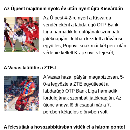
Az Újpest majdnem nyolc év után nyert újra Kisvárdán
Az Újpest 4-2-re nyert a Kisvárda
vendégeként a labdarúgó OTP Bank
Liga harmadik fordulójának szombati
játéknapján. Jobban kezdett a fővárosi
együttes, Popovicsnak már két perc után
védenie kellett Krajcsovics fejesét,
A Vasas kiütötte a ZTE-t
A Vasas hazai pályán magabiztosan, 5-
0-a legyőzte a ZTE együttesét a
labdarúgó OTP Bank Liga harmadik
fordulójának szombati játéknapján. Az
újonc angyalföldi csapat már a 7.
percben kétgólos előnyben volt,
A felcsútiak a hosszabbításban vitték el a három pontot