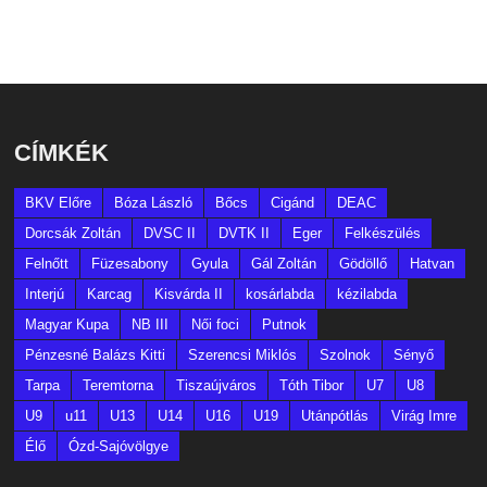
CÍMKÉK
BKV Előre
Bóza László
Bőcs
Cigánd
DEAC
Dorcsák Zoltán
DVSC II
DVTK II
Eger
Felkészülés
Felnőtt
Füzesabony
Gyula
Gál Zoltán
Gödöllő
Hatvan
Interjú
Karcag
Kisvárda II
kosárlabda
kézilabda
Magyar Kupa
NB III
Női foci
Putnok
Pénzesné Balázs Kitti
Szerencsi Miklós
Szolnok
Sényő
Tarpa
Teremtorna
Tiszaújváros
Tóth Tibor
U7
U8
U9
u11
U13
U14
U16
U19
Utánpótlás
Virág Imre
Élő
Ózd-Sajóvölgye