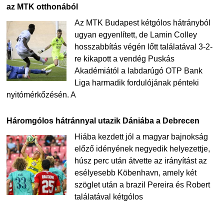
az MTK otthonából
Az MTK Budapest kétgólos hátrányból
ugyan egyenlített, de Lamin Colley
hosszabbítás végén lőtt találatával 3-2-
re kikapott a vendég Puskás
Akadémiától a labdarúgó OTP Bank
Liga harmadik fordulójának pénteki
nyitómérkőzésén. A
Háromgólos hátránnyal utazik Dániába a Debrecen
Hiába kezdett jól a magyar bajnokság
előző idényének negyedik helyezettje,
húsz perc után átvette az irányítást az
esélyesebb Köbenhavn, amely két
szöglet után a brazil Pereira és Robert
találatával kétgólos