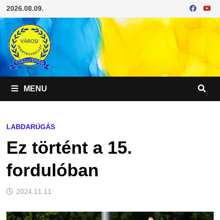
Skip
2026.08.09.
to
content
MENU
LABDARÚGÁS
Ez történt a 15.
fordulóban
2024.11.11.