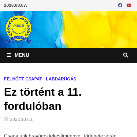
Skip
2026.08.07.
to
content
MENU
FELNŐTT CSAPAT
/
LABDARÚGÁS
Ez történt a 11.
fordulóban
2022.10.03.
Csapatunk bravúros teljesítménnyel, története során