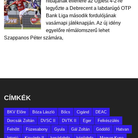
hibájának ellenére az Újpest 4-2-re
legyőzte a Debrecent a labdarúgó OTP
Bank Liga második fordulójának
vasárnapi játéknapján. Az új idény
egyelőre rémálomszerű lehet
Szappanos Péter számára,
CÍMKÉK
BKV Előre
Bóza László
Bőcs
Cigánd
DEAC
Dorcsák Zoltán
DVSC II
DVTK II
Eger
Felkészülés
Felnőtt
Füzesabony
Gyula
Gál Zoltán
Gödöllő
Hatvan
Interjú
Kisvárda II
kosárlabda
kézilabda
Magyar Kupa