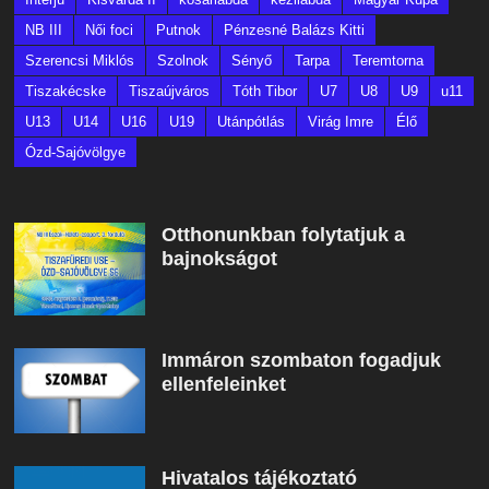
NB III
Női foci
Putnok
Pénzesné Balázs Kitti
Szerencsi Miklós
Szolnok
Sényő
Tarpa
Teremtorna
Tiszakécske
Tiszaújváros
Tóth Tibor
U7
U8
U9
u11
U13
U14
U16
U19
Utánpótlás
Virág Imre
Élő
Ózd-Sajóvölgye
Otthonunkban folytatjuk a
bajnokságot
Immáron szombaton fogadjuk
ellenfeleinket
Hivatalos tájékoztató