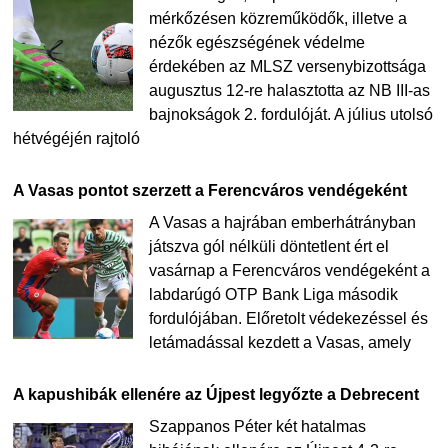
mérkőzésen közreműködők, illetve a
nézők egészségének védelme
érdekében az MLSZ versenybizottsága
augusztus 12-re halasztotta az NB III-as
bajnokságok 2. fordulóját. A július utolsó
hétvégéjén rajtoló
A Vasas pontot szerzett a Ferencváros vendégeként
A Vasas a hajrában emberhátrányban
játszva gól nélküli döntetlent ért el
vasárnap a Ferencváros vendégeként a
labdarúgó OTP Bank Liga második
fordulójában. Előretolt védekezéssel és
letámadással kezdett a Vasas, amely
A kapushibák ellenére az Újpest legyőzte a Debrecent
Szappanos Péter két hatalmas