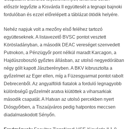
először legyőzte a Kisvárda II együttesét a tegnapi bajnoki
fordulóban és ezzel előrelépett a táblázat ötödik helyére.
Nehéz napjuk volt a mezőny első feléhez tartozó
együtteseknek. A listavezető BVSC pontot vesztett
Körösladányban, a második DEAC vereséget szenvedett
Putnokon, a Pénzügyőr pont nélkül maradt Karcagon, a
Hajdúszoboszló győztes állásban, az utolsó negyedórában
négy gólt kapott Jászberényben. A BKV kibrusztolta a
győzelmet az Eger ellen, míg a Füzesgyarmat pontot rabolt
Debrecenből. Az angyalföldi fiatalok a forduló legnagyobb
különbségű győzelmét aratva kiütöttek a viharsarkiak
második csapatát. A Hatvan az utolsó percekben nyert
Diósgyőrben, a Tiszaújváros pedig hatpontos meccsen
diadalmaskodott Sényőn.