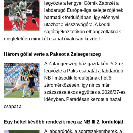
legyőzte a lengyel Górnik Zabrzét a
labdarúgó Európa-liga selejtezőjének
harmadik fordulójában, így előnnyel
utazhat a visszavágóra. A keddi
sajtótájékoztatókon elhangzottaknak
megfelelően mindkét csapat óvatosan kezdett
Három góllal verte a Paksot a Zalaegerszeg
A Zalaegerszeg házigazdaként 5-2-re
legyőzte a Paks csapatát a labdarúgó
NB I második fordulójának hétfői
zárómérkőzésén, így nincs már
százszázalékos együttes a 2026/27-es
idényben. Parádésan kezdte a hazai
csapat a
Egy héttel később rendezik meg az NB III 2. fordulóját
A labdarúgók, a sportszakemberek, a