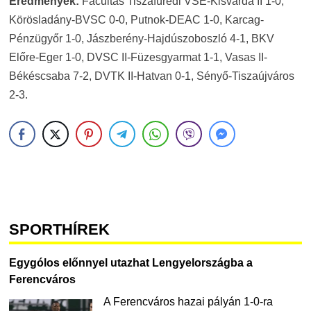
Eredmények:
Facultas Tiszafüredi VSE-Kisvárda II 1-0,
Körösladány-BVSC 0-0, Putnok-DEAC 1-0, Karcag-
Pénzügyőr 1-0, Jászberény-Hajdúszoboszló 4-1, BKV
Előre-Eger 1-0, DVSC II-Füzesgyarmat 1-1, Vasas II-
Békéscsaba 7-2, DVTK II-Hatvan 0-1, Sényő-Tiszaújváros
2-3.
SPORTHÍREK
Egygólos előnnyel utazhat Lengyelországba a
Ferencváros
A Ferencváros hazai pályán 1-0-ra