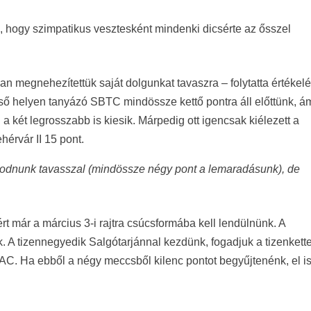
e, hogy szimpatikus vesztesként mindenki dicsérte az ősszel
osan megnehezítettük saját dolgunkat tavaszra – folytatta értékel
ső helyen tanyázó SBTC mindössze kettő pontra áll előttünk, á
 két legrosszabb is kiesik. Márpedig ott igencsak kiélezett a
érvár II 15 pont.
kodnunk tavasszal (mindössze négy pont a lemaradásunk), de
t már a március 3-i rajtra csúcsformába kell lendülnünk. A
k. A tizennegyedik Salgótarjánnal kezdünk, fogadjuk a tizenkett
EAC. Ha ebből a négy meccsből kilenc pontot begyűjtenénk, el i