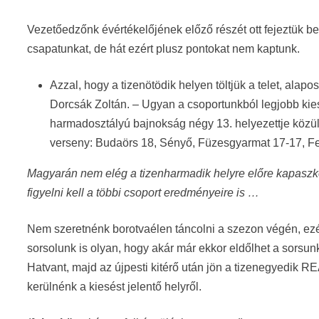
Vezetőedzőnk évértékelőjének előző részét ott fejeztük b
csapatunkat, de hát ezért plusz pontokat nem kaptunk.
Azzal, hogy a tizenötödik helyen töltjük a telet, alap
Dorcsák Zoltán. – Ugyan a csoportunkból legjobb kie
harmadosztályú bajnokság négy 13. helyezettje közül a
verseny: Budaörs 18, Sényő, Füzesgyarmat 17-17, Feh
Magyarán nem elég a tizenharmadik helyre előre kapasz
figyelni kell a többi csoport eredményeire is …
Nem szeretnénk borotvaélen táncolni a szezon végén, ezér
sorsolunk is olyan, hogy akár már ekkor eldőlhet a sorsun
Hatvant, majd az újpesti kitérő után jön a tizenegyedik R
kerülnénk a kiesést jelentő helyről.