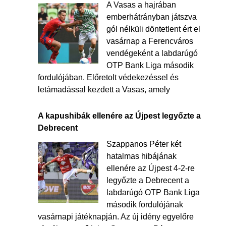
A Vasas a hajrában
emberhátrányban játszva
gól nélküli döntetlent ért el
vasárnap a Ferencváros
vendégeként a labdarúgó
OTP Bank Liga második
fordulójában. Előretolt védekezéssel és
letámadással kezdett a Vasas, amely
A kapushibák ellenére az Újpest legyőzte a
Debrecent
Szappanos Péter két
hatalmas hibájának
ellenére az Újpest 4-2-re
legyőzte a Debrecent a
labdarúgó OTP Bank Liga
második fordulójának
vasárnapi játéknapján. Az új idény egyelőre