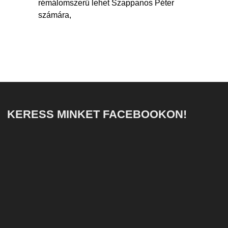
rémálomszerű lehet Szappanos Péter
számára,
KERESS MINKET FACEBOOKON!