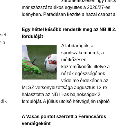
zárómérkőzésén, így nincs
már százszázalékos együttes a 2026/27-es
idényben. Parádésan kezdte a hazai csapat a
Egy héttel később rendezik meg az NB III 2.
ését
fordulóját
m a
A labdarúgók, a
sportszakemberek, a
mérkőzésen
közreműködők, illetve a
nézők egészségének
védelme érdekében az
MLSZ versenybizottsága augusztus 12-re
halasztotta az NB III-as bajnokságok 2.
edik
fordulóját. A július utolsó hétvégéjén rajtoló
s
A Vasas pontot szerzett a Ferencváros
vendégeként