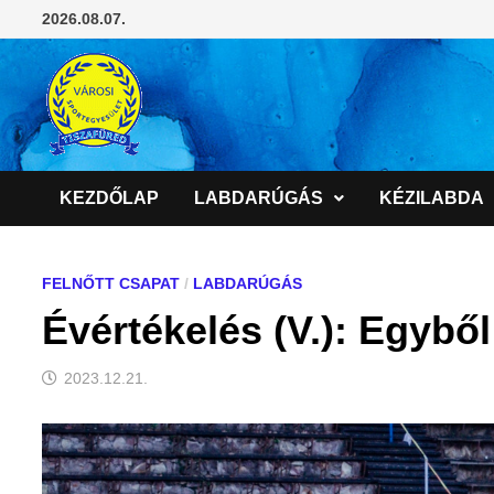
Skip
2026.08.07.
to
content
KEZDŐLAP
LABDARÚGÁS
KÉZILABDA
FELNŐTT CSAPAT
/
LABDARÚGÁS
Évértékelés (V.): Egybő
2023.12.21.