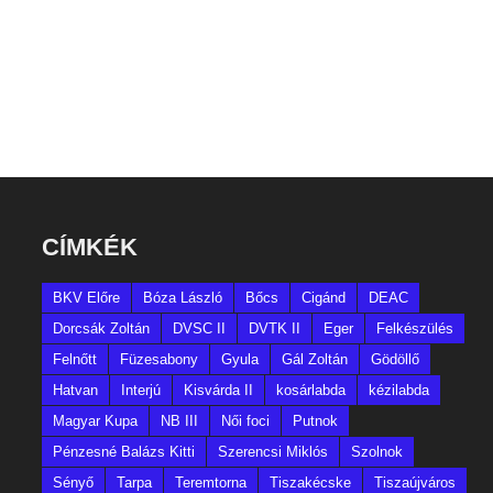
CÍMKÉK
BKV Előre
Bóza László
Bőcs
Cigánd
DEAC
Dorcsák Zoltán
DVSC II
DVTK II
Eger
Felkészülés
Felnőtt
Füzesabony
Gyula
Gál Zoltán
Gödöllő
Hatvan
Interjú
Kisvárda II
kosárlabda
kézilabda
Magyar Kupa
NB III
Női foci
Putnok
Pénzesné Balázs Kitti
Szerencsi Miklós
Szolnok
Sényő
Tarpa
Teremtorna
Tiszakécske
Tiszaújváros