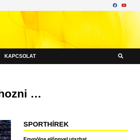
KAPCSOLAT
 hozni …
SPORTHÍREK
Egygólos előnnyel utazhat