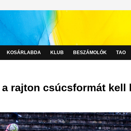
KOSÁRLABDA
KLUB
BESZÁMOLÓK
TAO
l a rajton csúcsformát kell