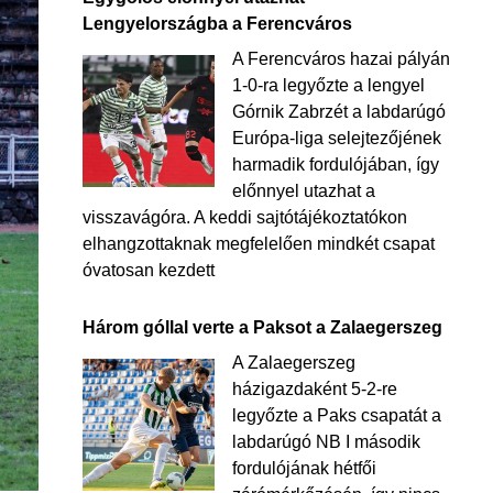
Lengyelországba a Ferencváros
A Ferencváros hazai pályán
1-0-ra legyőzte a lengyel
Górnik Zabrzét a labdarúgó
Európa-liga selejtezőjének
harmadik fordulójában, így
előnnyel utazhat a
visszavágóra. A keddi sajtótájékoztatókon
elhangzottaknak megfelelően mindkét csapat
óvatosan kezdett
Három góllal verte a Paksot a Zalaegerszeg
A Zalaegerszeg
házigazdaként 5-2-re
legyőzte a Paks csapatát a
labdarúgó NB I második
fordulójának hétfői